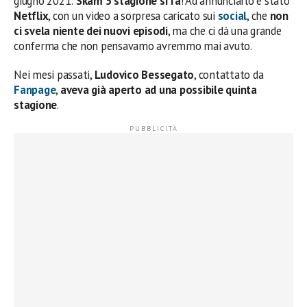
giugno 2021:
Skam 5 stagione si fa
! Ad annunciarlo è stato
Netflix
, con un video a sorpresa caricato sui
social
, che
non
ci svela niente dei nuovi episodi
, ma che ci dà una grande
conferma che non pensavamo avremmo mai avuto.
Nei mesi passati,
Ludovico Bessegato
, contattato da
Fanpage
,
aveva già aperto ad una possibile quinta
stagione
.