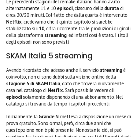
Le precedenti stagioni del remake italiano
hanno avuto
alternatamente 11 e 10
episodi
, ciascuno della
durata
di
circa 20/30 minuti. Col fatto che dalla quarta è intervenuto
Netflix
, credevamo che il quinto capitolo si sarebbe
stabilizzato sui
10
, cifra ricorrente tra le produzioni originali
della piattaforma
streaming
, ed infatti così è stato. I titoli
degli episodi non sono previsti.
SKAM Italia 5 streaming
Avendo ricordato che adesso anche il servizio
streaming
è
coinvolto, non ci sono dubbi sulla visione online della
stagione 5 di SKAM Italia
, dato che troverà nuovamente
casa nel catalogo di
Netflix
. Sarà possibile vedere gli
episodi
solamente disponendo di una abbonamento. Nel
catalogo si trovano da tempo i capitoli precedenti.
Inizialmente la
Grande N
metteva a disposizione un mese di
prova gratuito. Sono ormai, però, circa due anni che
quest’opzione non è più presente. Nonostante ciò, si può
scegliere tra tre diversi tipi di piani, con costi differenti, dagli