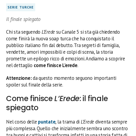
SERIE TURCHE
Il finale spiegato
Chi sta seguendo
L’Erede
su Canale 5 si sta già chiedendo
come finirà la nuova soap turca che ha conquistato il
pubblico italiano fin dal debutto. Tra segreti di famiglia,
vendette, amori impossibili e colpi di scena, la storia
promette un epilogo ricco di emozioni. Andiamo a scoprire
nel dettaglio
come finisce L’erede
.
Attenzione:
da questo momento seguono importanti
spoiler sul finale della serie.
Come finisce
L’Erede
: il finale
spiegato
Nel corso delle
puntate
, la trama di
L’Erede
diventa sempre
più complessa. Quello che inizialmente sembra uno scontro
tra buoni e cattivi si trasforma infatti in una storia fatta di