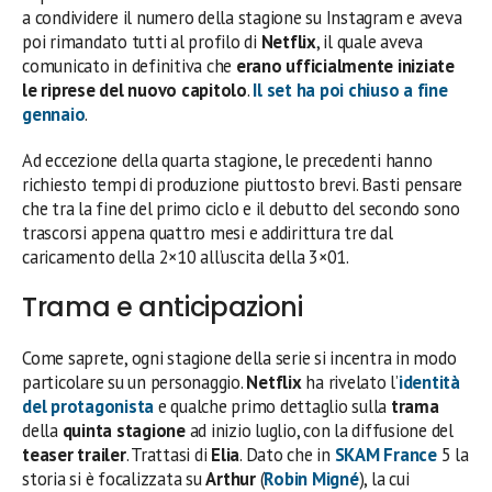
a condividere il numero della stagione su Instagram e aveva
poi rimandato tutti al profilo di
Netflix
, il quale aveva
comunicato in definitiva che
erano ufficialmente iniziate
le riprese del nuovo capitolo
.
Il set ha poi chiuso a fine
gennaio
.
Ad eccezione della quarta stagione, le precedenti hanno
richiesto tempi di produzione piuttosto brevi. Basti pensare
che tra la fine del primo ciclo e il debutto del secondo sono
trascorsi appena quattro mesi e addirittura tre dal
caricamento della 2×10 all’uscita della 3×01.
Trama e anticipazioni
Come saprete, ogni stagione della serie si incentra in modo
particolare su un personaggio.
Netflix
ha rivelato l’
identità
del
protagonista
e qualche primo dettaglio sulla
trama
della
quinta stagione
ad inizio luglio, con la diffusione del
teaser trailer
. Trattasi di
Elia
. Dato che in
SKAM France
5 la
storia si è focalizzata su
Arthur
(
Robin Migné
), la cui