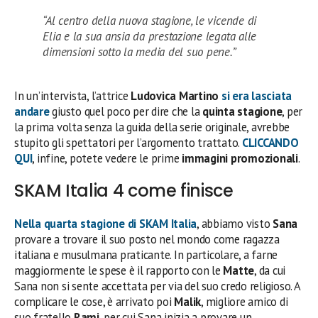
“Al centro della nuova stagione, le vicende di
Elia e la sua ansia da prestazione legata alle
dimensioni sotto la media del suo pene.”
In un’intervista, l’attrice
Ludovica Martino
si era lasciata
andare
giusto quel poco per dire che la
quinta
stagione
, per
la prima volta senza la guida della serie originale, avrebbe
stupito gli spettatori per l’argomento trattato.
CLICCANDO
QUI
, infine, potete vedere le prime
immagini promozionali
.
SKAM Italia 4 come finisce
Nella quarta stagione di
SKAM Italia
, abbiamo visto
Sana
provare a trovare il suo posto nel mondo come ragazza
italiana e musulmana praticante. In particolare, a farne
maggiormente le spese è il rapporto con le
Matte
, da cui
Sana non si sente accettata per via del suo credo religioso. A
complicare le cose, è arrivato poi
Malik
, migliore amico di
suo fratello
Rami
, per cui Sana inizia a provare un