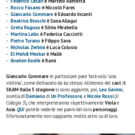
Federico Cesari
è Martino Rametta
Rocco Fasano
è Niccolò Fares
Giancarlo Commare
è Edoardo Incanti
Beatrice Bruschi
è
Sana Allagui
Greta Ragusa
è Silvia Mirabella
Martina Lelio
è Federica Cacciotti
Pietro Turano
è Filippo Sava
Nicholas Zerbini
è Luca Colosio
El Mehdi Meskar
è Malik
Ibrahim Keshk
è Rami
Giancarlo Commare
in particolare pare farà solo “una
visitina”, come dichiarato da lui stesso. All’elenco del
cast
di
SKAM Italia 5 stagione
si sono aggiunte, poi,
Lea Gavino
,
sorella di
Damiano
di
Un Professore
, e
Nicole Rossi
(
Il
Collegio 3
), che interpreteranno rispettivamente
Viola
e
Asia
.
QUI
potete vederle nei panni dei loro
personaggi
.
Sfortunatamente non sappiamo molto altro su di loro.