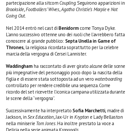
partecipazione alla sitcom
Coupling
. Seguirono apparizioni in
Brookside
,
Footballers’ Wives
,
Agatha Christie’s Marple
e
Not
Going Out
.
Nel 2014 entrò nel cast di
Benidorm
come Tonya Dyke.
L’anno successivo ottenne uno dei ruoli che l’avrebbero fatta
conoscere al grande pubblico:
Septa Unella in Game of
Thrones
, la religiosa ricordata soprattutto per la celebre
marcia della vergogna di Cersei Lannister.
Waddingham
ha raccontato di aver girato alcune delle scene
più impegnative del personaggio poco dopo la nascita della
figlia e di essere stata sottoposta ad un vero
waterboarding
controllato per rendere credibile una sequenza. Come
ricordo del set ricevette l’iconica campana utilizzata durante
le scene della “vergogna”.
Successivamente ha interpretato
Sofia Marchetti
, madre di
Jackson, in
Sex Education
, Jax-Ur in
Krypton
e Lady Bellaston
nella miniserie
Tom Jones
. Ha inoltre prestato la voce a
Deliria nella serie animata
Krapopolis
.