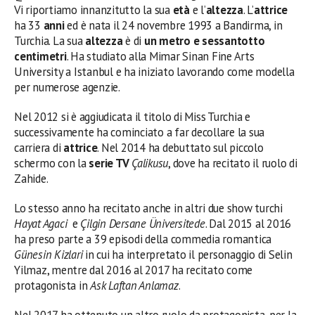
Vi riportiamo innanzitutto la sua
età
e l’
altezza
. L’
attrice
ha 33
anni
ed è nata il 24 novembre 1993 a Bandirma, in
Turchia. La sua
altezza
è di
un metro e sessantotto
centimetri
. Ha studiato alla Mimar Sinan Fine Arts
University a Istanbul e ha iniziato lavorando come modella
per numerose agenzie.
Nel 2012 si è aggiudicata il titolo di Miss Turchia e
successivamente ha cominciato a far decollare la sua
carriera di
attrice
. Nel 2014 ha debuttato sul piccolo
schermo con la
serie TV
Çalikusu
, dove ha recitato il ruolo di
Zahide.
Lo stesso anno ha recitato anche in altri due show turchi
Hayat Agaci
e
Çilgin Dersane Üniversitede
. Dal 2015 al 2016
ha preso parte a 39 episodi della commedia romantica
Günesin Kizlari
in cui ha interpretato il personaggio di Selin
Yilmaz, mentre dal 2016 al 2017 ha recitato come
protagonista in
Ask Laftan Anlamaz
.