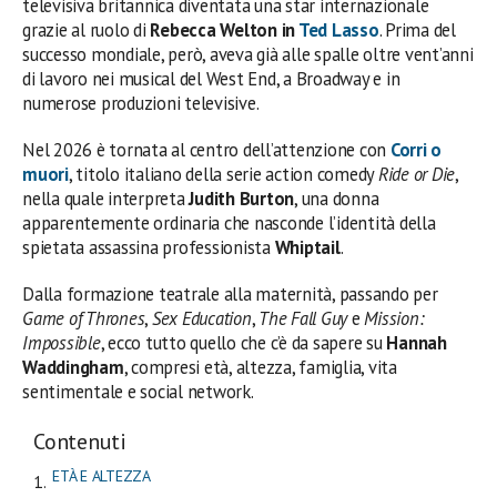
televisiva britannica diventata una star internazionale
grazie al ruolo di
Rebecca Welton in
Ted Lasso
. Prima del
successo mondiale, però, aveva già alle spalle oltre vent’anni
di lavoro nei musical del West End, a Broadway e in
numerose produzioni televisive.
Nel 2026 è tornata al centro dell’attenzione con
Corri o
muori
, titolo italiano della serie action comedy
Ride or Die
,
nella quale interpreta
Judith Burton
, una donna
apparentemente ordinaria che nasconde l’identità della
spietata assassina professionista
Whiptail
.
Dalla formazione teatrale alla maternità, passando per
Game of Thrones
,
Sex Education
,
The Fall Guy
e
Mission:
Impossible
, ecco tutto quello che c’è da sapere su
Hannah
Waddingham
, compresi età, altezza, famiglia, vita
sentimentale e social network.
Contenuti
ETÀ E ALTEZZA