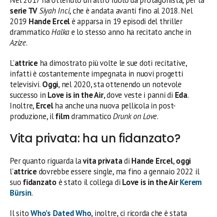
Nel 2017 ha ottenuto un altro ruolo da protagonista, per la
serie TV
Siyah Inci
, che è andata avanti fino al 2018. Nel
2019
Hande Ercel
è apparsa in 19 episodi del thriller
drammatico
Halka
e lo stesso anno ha recitato anche in
Azize
.
L’
attrice
ha dimostrato più volte le sue doti recitative,
infatti è costantemente impegnata in nuovi progetti
televisivi.
Oggi
, nel 2020, sta ottenendo un notevole
successo in
Love is in the Air
, dove veste i panni di
Eda
.
Inoltre,
Ercel
ha anche una nuova pellicola in post-
produzione, il
film
drammatico
Drunk on Love
.
Vita privata: ha un fidanzato?
Per quanto riguarda la
vita privata
di
Hande Ercel
,
oggi
l’
attrice
dovrebbe essere single, ma fino a gennaio 2022 il
suo
fidanzato
è stato il collega di
Love is in the Air
Kerem
Bürsin
.
Il sito
Who’s Dated Who
, inoltre, ci ricorda che è stata