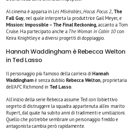
Al cinema è apparsa in
Les Misérables
,
Hocus Pocus 2
,
The
Fall Guy
, nel quale interpreta la produttrice Gail Meyer, e
Mission: Impossible – The Final Reckoning
, accanto a Tom
Cruise. Ha partecipato anche a
The Woman in Cabin 10
con
Keira Knightley e a diversi progetti di doppiaggio.
Hannah Waddingham è Rebecca Welton
in Ted Lasso
Il personaggio più famoso della carriera di
Hannah
Waddingham
è senza dubbio
Rebecca Welton
, proprietaria
dell’AFC Richmond in
Ted Lasso
.
All’inizio della serie Rebecca assume Ted con l’obiettivo
segreto di distruggere la squadra appartenuta all’ex marito
Rupert, dal quale ha subito anni di tradimenti e umiliazioni.
Quello che potrebbe sembrare un personaggio freddo e
antagonista cambia però rapidamente.