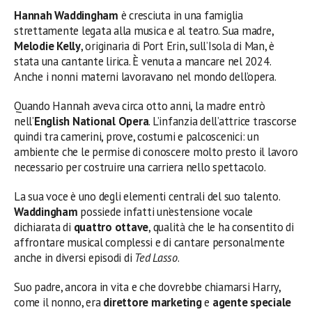
Hannah Waddingham
è cresciuta in una famiglia
strettamente legata alla musica e al teatro. Sua madre,
Melodie Kelly
, originaria di Port Erin, sull’Isola di Man, è
stata una cantante lirica. È venuta a mancare nel 2024.
Anche i nonni materni lavoravano nel mondo dell’opera.
Quando Hannah aveva circa otto anni, la madre entrò
nell’
English National Opera
. L’infanzia dell’attrice trascorse
quindi tra camerini, prove, costumi e palcoscenici: un
ambiente che le permise di conoscere molto presto il lavoro
necessario per costruire una carriera nello spettacolo.
La sua voce è uno degli elementi centrali del suo talento.
Waddingham
possiede infatti un’estensione vocale
dichiarata di
quattro ottave
, qualità che le ha consentito di
affrontare musical complessi e di cantare personalmente
anche in diversi episodi di
Ted Lasso
.
Suo padre, ancora in vita e che dovrebbe chiamarsi Harry,
come il nonno, era
direttore marketing
e
agente speciale