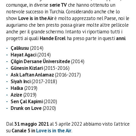
comunque, in diverse
serie TV
che hanno ottenuto un
notevole successo in Turchia. Considerando anche che lo
show
Love is in the Air
è molto apprezzato nel Paese, noi le
auguriamo che ben presto possa girare molte altre pellicole
anche per il grande schermo. Intanto vi riportiamo tutti i
progetti ai quali
Hande Ercel
ha preso parte in questi
anni
.
Çalikusu
(2014)
Hayat Agaci
(2014)
Çilgin Dersane Üniversitede
(2014)
Günesin Kizlari
(2015-2016)
Ask Laftan Anlamaz
(2016-2017)
Siyah Inci
(2017-2018)
Halka
(2019)
Azize
(2019)
Sen Çal Kapimi
(2020)
Drunk on Love
(2020)
Dal
31 maggio 2021
al 5 aprile 2022 abbiamo visto l’attrice
su
Canale 5 in
Love is in the Air
.