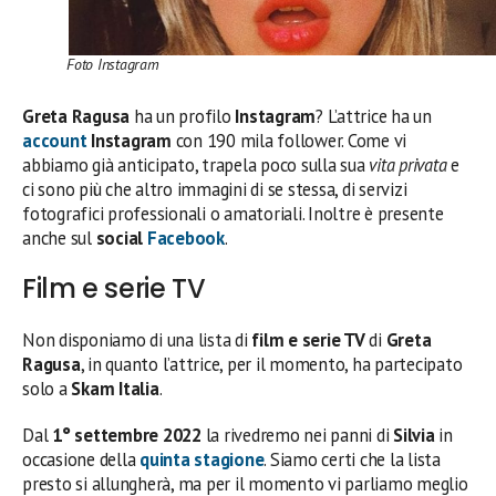
Foto Instagram
Greta Ragusa
ha un profilo
Instagram
? L’attrice ha un
account
Instagram
con 190 mila follower. Come vi
abbiamo già anticipato, trapela poco sulla sua
vita privata
e
ci sono più che altro immagini di se stessa, di servizi
fotografici professionali o amatoriali. Inoltre è presente
anche sul
social
Facebook
.
Film e serie TV
Non disponiamo di una lista di
film e serie TV
di
Greta
Ragusa
, in quanto l’attrice, per il momento, ha partecipato
solo a
Skam Italia
.
Dal
1° settembre 2022
la rivedremo nei panni di
Silvia
in
occasione della
quinta
stagione
. Siamo certi che la lista
presto si allungherà, ma per il momento vi parliamo meglio