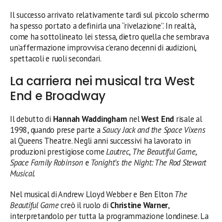
Il successo arrivato relativamente tardi sul piccolo schermo
ha spesso portato a definirla una “rivelazione”. In realtà,
come ha sottolineato lei stessa, dietro quella che sembrava
un’affermazione improvvisa c’erano decenni di audizioni,
spettacoli e ruoli secondari.
La carriera nei musical tra West
End e Broadway
Il debutto di
Hannah Waddingham
nel
West End
risale al
1998, quando prese parte a
Saucy Jack and the Space Vixens
al Queens Theatre. Negli anni successivi ha lavorato in
produzioni prestigiose come
Lautrec
,
The Beautiful Game
,
Space Family Robinson
e
Tonight’s the Night: The Rod Stewart
Musical
.
Nel musical di Andrew Lloyd Webber e Ben Elton
The
Beautiful Game
creò il ruolo di
Christine Warner
,
interpretandolo per tutta la programmazione londinese. La