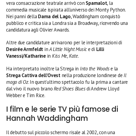
vera consacrazione teatrale arrivò con
Spamalot
, la
commedia musicale ispirata all’universo dei Monty Python.
Nei panni della
Dama del Lago
, Waddingham conquistò
pubblico e critica sia a Londra sia a Broadway, ricevendo una
candidatura agli Olivier Awards.
Altre due candidature arrivarono per le interpretazioni di
Desirée Armfeldt
in
A Little Night Music
e di
Lilli
Vanessi/Katharine
in
Kiss Me, Kate
.
Ha interpretato inoltre la Strega in
Into the Woods
e la
Strega Cattiva dell’Ovest
nella produzione londinese de
Il
mago di Oz
. In quest’ultimo spettacolo fu la prima a cantare
dal vivo il nuovo brano
Red Shoes Blues
di Andrew Lloyd
Webber e Tim Rice.
I film e le serie TV più famose di
Hannah Waddingham
Il debutto sul piccolo schermo risale al 2002, con una