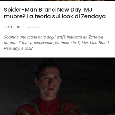
Spider-Man Brand New Day, MJ
muore? La teoria sui look di Zendaya
TEAM | LUGLIO 29, 2026
Secondo una teoria nata dagli outfit indossati da Zendaya
durante il tour promozionale, MJ muore in Spider-Man Brand
New day: è così?