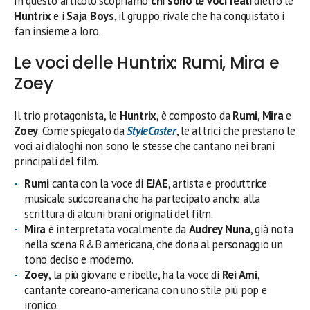
In questo articolo scopriamo
chi sono le voci reali
dietro le
Huntrix
e i
Saja Boys
, il gruppo rivale che ha conquistato i
fan insieme a loro.
Le voci delle Huntrix: Rumi, Mira e
Zoey
Il trio protagonista, le
Huntrix
, è composto da
Rumi
,
Mira
e
Zoey
. Come spiegato da
StyleCaster
, le attrici che prestano le
voci ai dialoghi non sono le stesse che cantano nei brani
principali del film.
Rumi
canta con la voce di
EJAE
, artista e produttrice
musicale sudcoreana che ha partecipato anche alla
scrittura di alcuni brani originali del film.
Mira
è interpretata vocalmente da
Audrey Nuna
, già nota
nella scena R&B americana, che dona al personaggio un
tono deciso e moderno.
Zoey
, la più giovane e ribelle, ha la voce di
Rei Ami
,
cantante coreano-americana con uno stile più pop e
ironico.