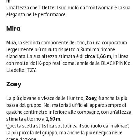
m
.
Un’altezza che riflette il suo ruolo da frontwoman e la sua
eleganza nelle performance.
Mira
Mira
, la seconda componente del trio, ha una corporatura
leggermente più minuta rispetto a Rumi ma rimane
slanciata. La sua altezza stimata è di
circa 1,66 m
, in linea
con molte idol K-pop reali come Jennie delle BLACKPINK o
Lia delle ITZY.
Zoey
La più giovane e vivace delle Huntrix,
Zoey
, è anche la più
bassa del gruppo. Nei materiali ufficiali appare sempre di
qualche centimetro inferiore alle compagne, con un’altezza
stimata attorno a
1,60 m
.
Questa scelta stilistica sottolinea il suo ruolo da “maknae”,
la più piccola del gruppo, ma anche la più energica nelle
scene d’azione.