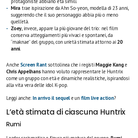
protagoniste abbiano età simili.
Mira
trae ispirazione da Ahn So-yeon, modella di 23 anni,
suggerendo che il suo personaggio abbia più o meno
quell’età.
Zoey
, invece, appare la più giovane del trio: nel film
conserva atteggiamenti più vivaci e spontanei, da
“maknae” del gruppo, con un’età stimata attorno ai
20
anni
.
Anche
Screen Rant
sottolinea che i registi
Maggie Kang
e
Chris Appelhans
hanno voluto rappresentare le Huntrix
come un gruppo con età e dinamiche realistiche, ispirandosi
alla vita vera delle idol K-pop.
Leggi anche:
In arrivo il sequel
e un
film live action
?
L’età stimata di ciascuna Huntrix
Rumi
Leader carismatica e figura più matura del gruppo,
Rumi