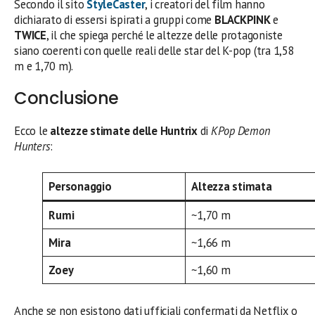
Secondo il sito
StyleCaster
, i creatori del film hanno
dichiarato di essersi ispirati a gruppi come
BLACKPINK
e
TWICE
, il che spiega perché le altezze delle protagoniste
siano coerenti con quelle reali delle star del K-pop (tra 1,58
m e 1,70 m).
Conclusione
Ecco le
altezze stimate delle Huntrix
di
KPop Demon
Hunters
:
Personaggio
Altezza stimata
Rumi
~1,70 m
Mira
~1,66 m
Zoey
~1,60 m
Anche se non esistono dati ufficiali confermati da Netflix o