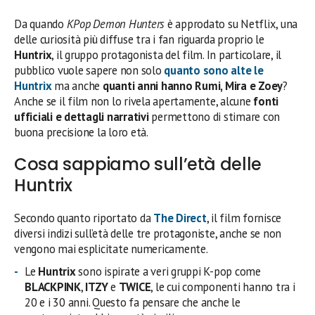
Da quando
KPop Demon Hunters
è approdato su Netflix, una
delle curiosità più diffuse tra i fan riguarda proprio le
Huntrix
, il gruppo protagonista del film. In particolare, il
pubblico vuole sapere non solo
quanto sono alte le
Huntrix
ma anche
quanti anni hanno Rumi, Mira e Zoey
?
Anche se il film non lo rivela apertamente, alcune
fonti
ufficiali e dettagli narrativi
permettono di stimare con
buona precisione la loro età.
Cosa sappiamo sull’età delle
Huntrix
Secondo quanto riportato da
The Direct
, il film fornisce
diversi indizi sull’età delle tre protagoniste, anche se non
vengono mai esplicitate numericamente.
Le
Huntrix
sono ispirate a veri gruppi K-pop come
BLACKPINK
,
ITZY
e
TWICE
, le cui componenti hanno tra i
20 e i 30 anni. Questo fa pensare che anche le