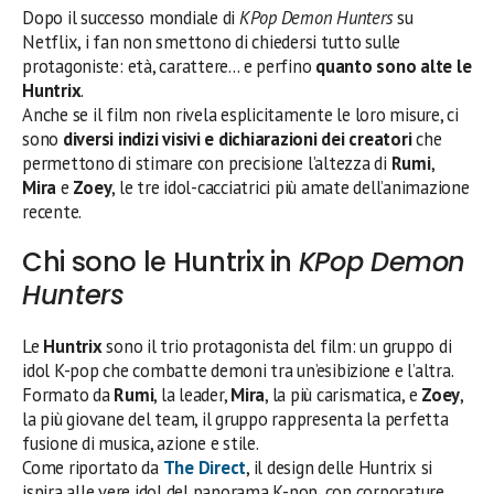
Dopo il successo mondiale di
KPop Demon Hunters
su
Netflix, i fan non smettono di chiedersi tutto sulle
protagoniste: età, carattere… e perfino
quanto sono alte le
Huntrix
.
Anche se il film non rivela esplicitamente le loro misure, ci
sono
diversi indizi visivi e dichiarazioni dei creatori
che
permettono di stimare con precisione l’altezza di
Rumi
,
Mira
e
Zoey
, le tre idol-cacciatrici più amate dell’animazione
recente.
Chi sono le Huntrix in
KPop Demon
Hunters
Le
Huntrix
sono il trio protagonista del film: un gruppo di
idol K-pop che combatte demoni tra un’esibizione e l’altra.
Formato da
Rumi
, la leader,
Mira
, la più carismatica, e
Zoey
,
la più giovane del team, il gruppo rappresenta la perfetta
fusione di musica, azione e stile.
Come riportato da
The Direct
, il design delle Huntrix si
ispira alle vere idol del panorama K-pop, con corporature