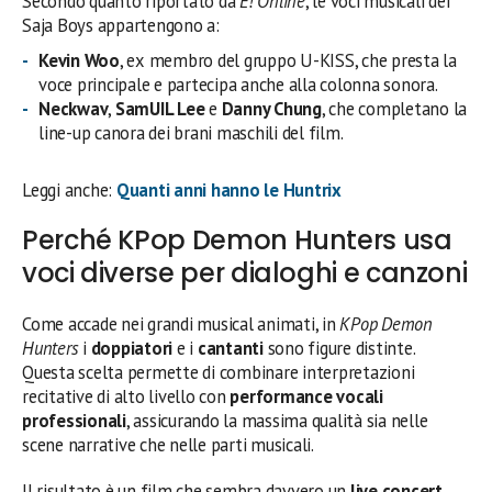
Secondo quanto riportato da
E! Online
, le voci musicali dei
Saja Boys appartengono a:
Kevin Woo
, ex membro del gruppo U-KISS, che presta la
voce principale e partecipa anche alla colonna sonora.
Neckwav
,
SamUIL Lee
e
Danny Chung
, che completano la
line-up canora dei brani maschili del film.
Leggi anche:
Quanti anni hanno le Huntrix
Perché KPop Demon Hunters usa
voci diverse per dialoghi e canzoni
Come accade nei grandi musical animati, in
KPop Demon
Hunters
i
doppiatori
e i
cantanti
sono figure distinte.
Questa scelta permette di combinare interpretazioni
recitative di alto livello con
performance vocali
professionali
, assicurando la massima qualità sia nelle
scene narrative che nelle parti musicali.
Il risultato è un film che sembra davvero un
live concert