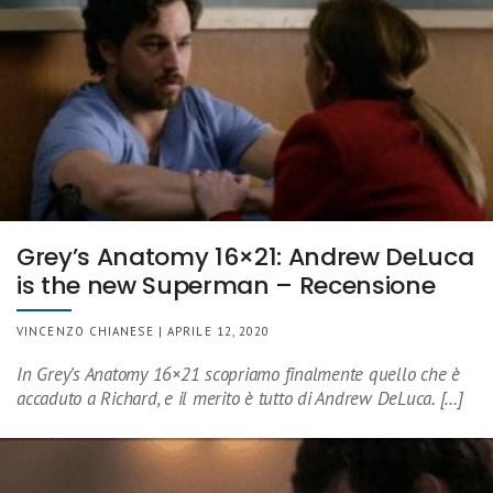
Grey’s Anatomy 16×21: Andrew DeLuca
is the new Superman – Recensione
VINCENZO CHIANESE | APRILE 12, 2020
In Grey’s Anatomy 16×21 scopriamo finalmente quello che è
accaduto a Richard, e il merito è tutto di Andrew DeLuca. […]