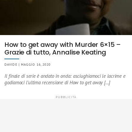
How to get away with Murder 6×15 –
Grazie di tutto, Annalise Keating
DAVIDE | MAGGIO 16, 2020
Il finale di serie è andato in onda: asciughiamoci le lacrime e
godiamoci l’ultima recensione di How to get away […]