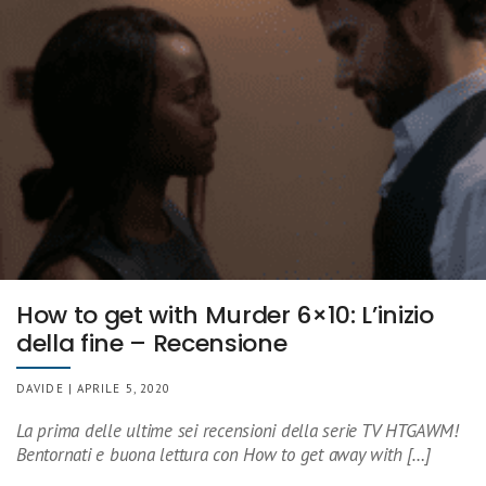
How to get with Murder 6×10: L’inizio
della fine – Recensione
DAVIDE | APRILE 5, 2020
La prima delle ultime sei recensioni della serie TV HTGAWM!
Bentornati e buona lettura con How to get away with […]