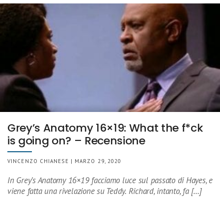
Grey’s Anatomy 16×19: What the f*ck
is going on? – Recensione
VINCENZO CHIANESE | MARZO 29, 2020
In Grey’s Anatomy 16×19 facciamo luce sul passato di Hayes, e
viene fatta una rivelazione su Teddy. Richard, intanto, fa […]