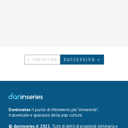
< INDIETRO
SUCCESSIVO >
Daninseries
Il punto di riferimento più "irriverente",
trasversale e spassoso della pop culture.
© daninseries.it 2022.
Tutti di diritti di proprietà letteraria e