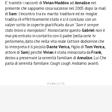
E’ tramite i racconti di
Vivian Maddox
ad
Annalise
nel
presente che sappiamo cosa successe nel 2005 dopo la mail
di
Sam
: l’incontro tra ex marito traditore ed ex moglie
tradita c’è effettivamente stato e si è concluso con un
valzer sotto le coperte giustificato da un “
Sam è sempre
stato bravo a manipolarci
“. Nonostante questo
Gabriel
non è
mai più entrato in contatto con il padre (nella serie tv
perlomeno, dato che nella vita reale l’attore dodicenne che
lo interpreta è il piccolo
Dante Verica
, figlio di
Tom Verica
,
attore di
Sam
) perché
Vivian
è stata minacciata da
Frank
,
deciso a preservare la serenità familiare di
Annalise
.
Lui
. Che
parla di serenità familiare.
Cough cough
. Andiamo avanti.