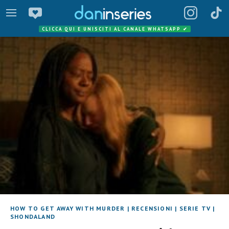
CLICCA QUI E UNISCITI AL CANALE WHATSAPP
✔
HOW TO GET AWAY WITH MURDER
|
RECENSIONI
|
SERIE TV
|
SHONDALAND