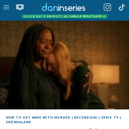
CLICCA QUI E UNISCITI AL CANALE WHATSAPP
✔
HOW TO GET AWAY WITH MURDER
|
RECENSIONI
|
SERIE TV
|
SHONDALAND