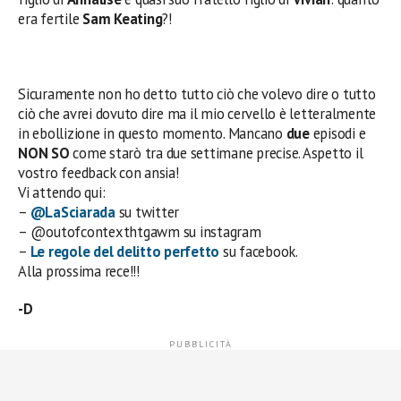
era fertile
Sam Keating
?!
Sicuramente non ho detto tutto ciò che volevo dire o tutto
ciò che avrei dovuto dire ma il mio cervello è letteralmente
in ebollizione in questo momento. Mancano
due
episodi e
NON SO
come starò tra due settimane precise. Aspetto il
vostro feedback con ansia!
Vi attendo qui:
–
@LaSciarada
su twitter
– @outofcontexthtgawm su instagram
–
Le regole del delitto perfetto
su facebook.
Alla prossima rece!!!
-D