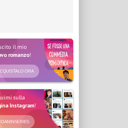
scito il mio
ovo romanzo
!
CQUISTALO ORA
uimi sulla
ina Instagram
!
DANINSERIES