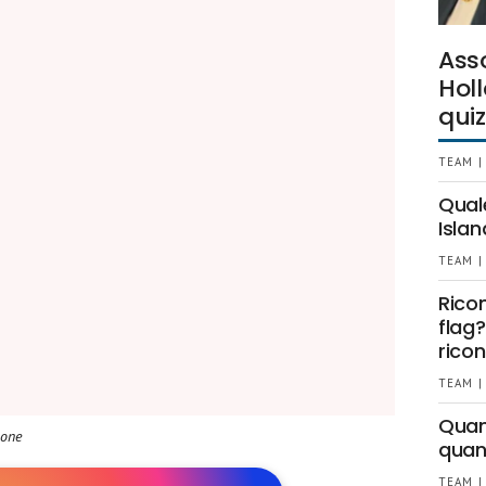
Ass
Holl
quiz
TEAM |
Qual
Islan
TEAM |
Rico
flag?
ricon
TEAM |
Quant
ione
quan
TEAM |