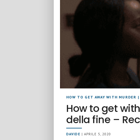
HOW TO GET AWAY WITH MURDER
How to get with
della fine – Re
DAVIDE
| APRILE 5, 2020