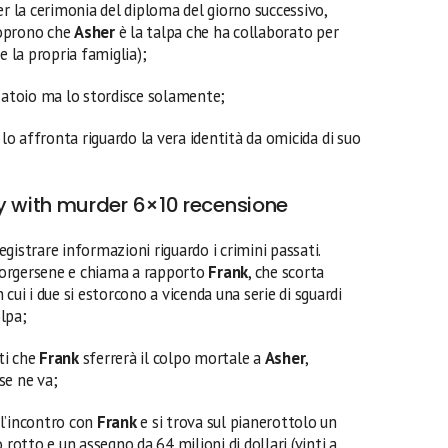
er la cerimonia del diploma del giorno successivo,
coprono che
Asher
è la talpa che ha collaborato per
e la propria famiglia);
zatoio ma lo stordisce solamente;
lo affronta riguardo la vera identità da omicida di suo
 with murder 6×10 recensione
egistrare informazioni riguardo i crimini passati.
corgersene e chiama a rapporto
Frank
, che scorta
cui i due si estorcono a vicenda una serie di sguardi
lpa;
ti che
Frank
sferrerà il colpo mortale a
Asher
,
se ne va;
l’incontro con
Frank
e si trova sul pianerottolo un
 rotto e un assegno da 64 milioni di dollari (vinti a