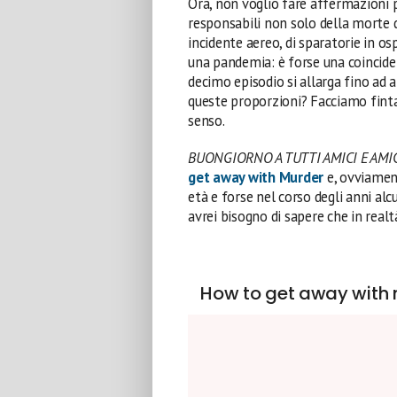
Ora, non voglio fare affermazioni
responsabili non solo della morte 
incidente aereo, di sparatorie in os
una pandemia: è forse una coincid
decimo episodio si allarga fino ad a
queste proporzioni? Facciamo finta 
senso.
BUONGIORNO A TUTTI AMICI E AMI
get away with Murder
e, ovviament
età e forse nel corso degli anni a
avrei bisogno di sapere che in real
How to get away with 