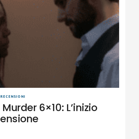
|
RECENSIONI
 Murder 6×10: L’inizio
censione