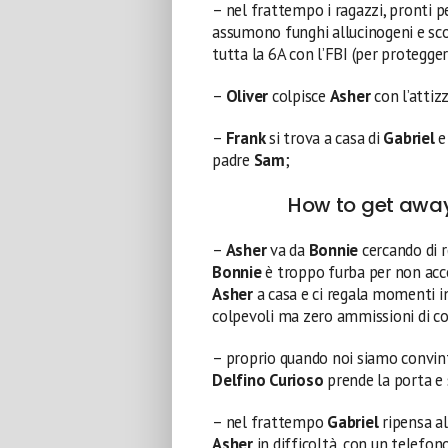
– nel frattempo i ragazzi, pronti p
assumono funghi allucinogeni e s
tutta la 6A con l’FBI (per protegger
–
Oliver
colpisce
Asher
con l’attiz
–
Frank
si trova a casa di
Gabriel
e 
padre
Sam
;
How to get away
–
Asher
va da
Bonnie
cercando di r
Bonnie
è troppo furba per non ac
Asher
a casa e ci regala momenti in 
colpevoli ma zero ammissioni di co
– proprio quando noi siamo convin
Delfino Curioso
prende la porta e 
– nel frattempo
Gabriel
ripensa al
Asher
in difficoltà, con un telefono