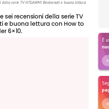
ni della serie TV HTGAWM! Bentornati e buona lettura
e sei recensioni della serie TV
 e buona lettura con How to
er 6×10.
È u
nu
A
Seg
pag
@