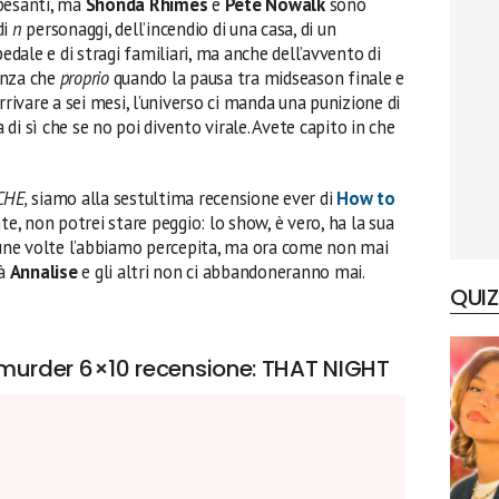
 pesanti, ma
Shonda Rhimes
e
Pete Nowalk
sono
di
n
personaggi, dell’incendio di una casa, di un
pedale e di stragi familiari, ma anche dell’avvento di
enza che
proprio
quando la pausa tra midseason finale e
rrivare a sei mesi, l’universo ci manda una punizione di
di sì che se no poi divento virale. Avete capito in che
CHE,
siamo alla sestultima recensione ever di
How to
e, non potrei stare peggio: lo show, è vero, ha la sua
lcune volte l’abbiamo percepita, ma ora come non mai
tà
Annalise
e gli altri non ci abbandoneranno mai.
QUIZ
murder 6×10 recensione: THAT NIGHT