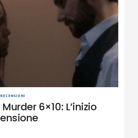
|
RECENSIONI
 Murder 6×10: L’inizio
censione