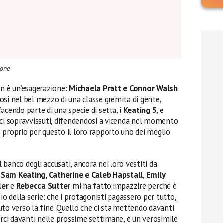
ione
on è un’esagerazione:
Michaela Pratt e Connor Walsh
si nel bel mezzo di una classe gremita di gente,
acendo parte di una specie di setta, i
Keating 5
, e
unici sopravvissuti, difendendosi a vicenda nel momento
vo proprio per questo il loro rapporto uno dei meglio
l banco degli accusati, ancora nei loro vestiti da
o
Sam Keating, Catherine e Caleb Hapstall, Emily
ler
e
Rebecca Sutter
mi ha fatto impazzire perché è
io della serie: che i protagonisti pagassero per tutto,
to verso la fine. Quello che ci sta mettendo davanti
erci davanti nelle prossime settimane, è un verosimile