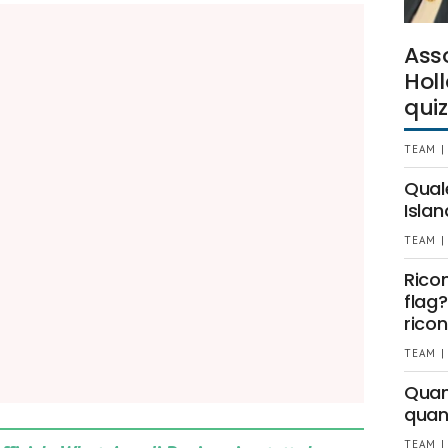
Ass
Holl
quiz
TEAM |
Qual
Islan
TEAM |
Rico
flag?
ricon
TEAM |
Quant
quan
TEAM |