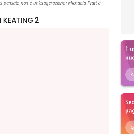
ci pensate non è un’esagerazione: Michaela Pratt e
I KEATING 2
È u
nu
A
Seg
pag
@