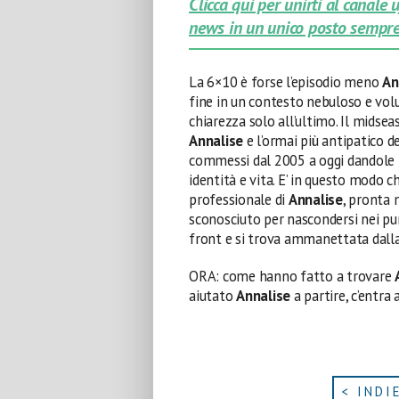
Clicca qui per unirti al canale
news in un unico posto sempre
La 6×10 è forse l’episodio meno
An
fine in un contesto nebuloso e volu
chiarezza solo all’ultimo. Il midsea
Annalise
e l’ormai più antipatico d
commessi dal 2005 a oggi dandole 
identità e vita. E’ in questo modo 
professionale di
Annalise
, pronta 
sconosciuto per nascondersi nei pu
front e si trova ammanettata dalla
ORA: come hanno fatto a trovare
aiutato
Annalise
a partire, c’entra
< INDI