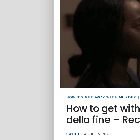
HOW TO GET AWAY WITH MURDER
How to get with
della fine – Re
DAVIDE
| APRILE 5, 2020