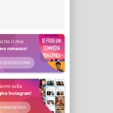
scito il mio
ovo romanzo
!
CQUISTALO ORA
uimi sulla
ina Instagram
!
DANINSERIES