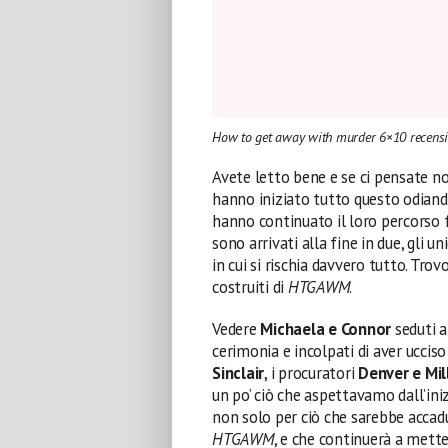
How to get away with murder 6×10 recens
Avete letto bene e se ci pensate n
hanno iniziato tutto questo odiando
hanno continuato il loro percorso f
sono arrivati alla fine in due, gli 
in cui si rischia davvero tutto. Tro
costruiti di
HTGAWM
.
Vedere
Michaela e Connor
seduti a
cerimonia e incolpati di aver uccis
Sinclair
, i procuratori
Denver e Mil
un po’ ciò che aspettavamo dall’iniz
non solo per ciò che sarebbe accadu
HTGAWM
, e che continuerà a mett