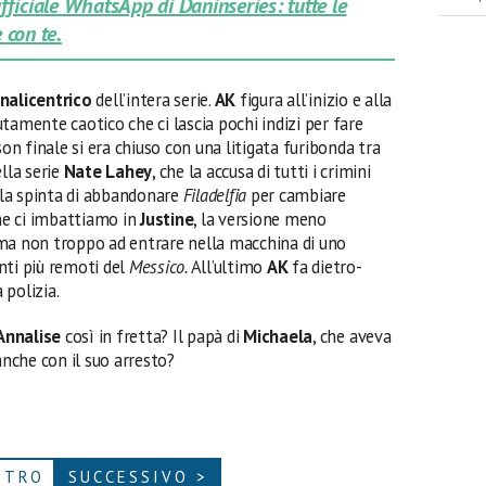
 ufficiale WhatsApp di Daninseries: tutte le
 con te.
nalicentrico
dell’intera serie.
AK
figura all’inizio e alla
tamente caotico che ci lascia pochi indizi per fare
son finale si era chiuso con una litigata furibonda tra
ella serie
Nate Lahey
, che la accusa di tutti i crimini
la spinta di abbandonare
Filadelfia
per cambiare
che ci imbattiamo in
Justine
, la versione meno
ma non troppo ad entrare nella macchina di uno
nti più remoti del
Messico.
All’ultimo
AK
fa dietro-
 polizia.
Annalise
così in fretta? Il papà di
Michaela
, che aveva
 anche con il suo arresto?
ETRO
SUCCESSIVO >