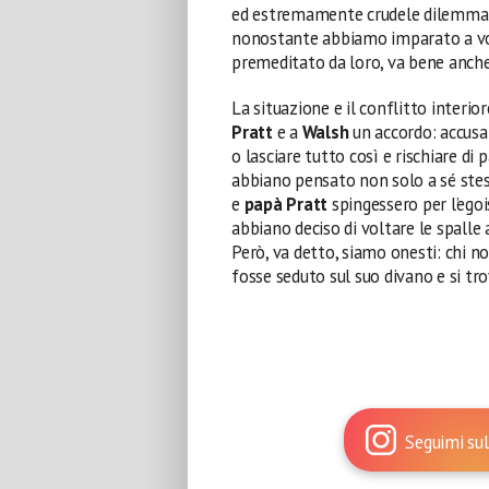
ed estremamente crudele dilemma: 
nonostante abbiamo imparato a vol
premeditato da loro, va bene anche
La situazione e il conflitto interi
Pratt
e a
Walsh
un accordo: accusa
o lasciare tutto così e rischiare di 
abbiano pensato non solo a sé st
e
papà Pratt
spingessero per l’ego
abbiano deciso di voltare le spalle
Però, va detto, siamo onesti: chi 
fosse seduto sul suo divano e si tr
Seguimi sul