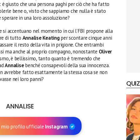
è giusto che una persona paghi per ciò che ha fatto
erle bene o, visto che sappiamo che nulla è stato
 sperare in una loro assoluzione?
ore si accentuano nel momento in cui l’FBI propone alla
re di tutto
Annalise Keating
per scontare cinque anni
passare il resto della vita in prigione. Che entrambi
essi ma anche al proprio compagno, nonostante
Oliver
ismo, è bellissimo, tanto quanto è tremendo che
 ad
Annalise
benché consapevoli della sua innocenza.
non avrebbe fatto esattamente la stessa cosa se non
ovasse nei loro panni?
QUIZ
ANNALISE
 mio profilo ufficiale
Instagram