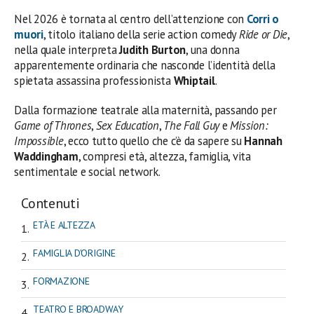
Nel 2026 è tornata al centro dell’attenzione con
Corri o
muori
, titolo italiano della serie action comedy
Ride or Die
,
nella quale interpreta
Judith Burton
, una donna
apparentemente ordinaria che nasconde l’identità della
spietata assassina professionista
Whiptail
.
Dalla formazione teatrale alla maternità, passando per
Game of Thrones
,
Sex Education
,
The Fall Guy
e
Mission:
Impossible
, ecco tutto quello che c’è da sapere su
Hannah
Waddingham
, compresi età, altezza, famiglia, vita
sentimentale e social network.
Contenuti
ETÀ E ALTEZZA
FAMIGLIA D'ORIGINE
FORMAZIONE
TEATRO E BROADWAY