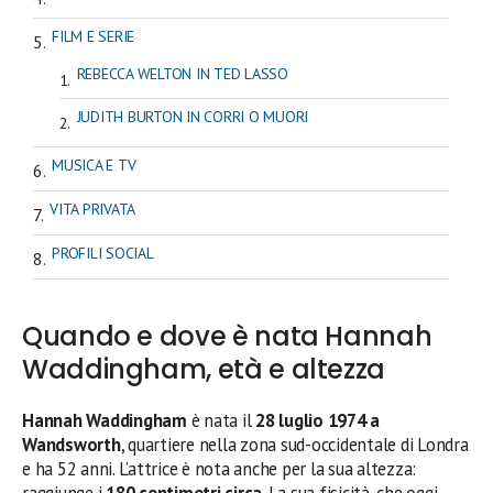
FILM E SERIE
REBECCA WELTON IN TED LASSO
JUDITH BURTON IN CORRI O MUORI
MUSICA E TV
VITA PRIVATA
PROFILI SOCIAL
Quando e dove è nata Hannah
Waddingham, età e altezza
Hannah Waddingham
è nata il
28 luglio 1974 a
Wandsworth
, quartiere nella zona sud-occidentale di Londra
e ha 52 anni. L’attrice è nota anche per la sua altezza:
raggiunge i
180 centimetri circa
. La sua fisicità, che oggi