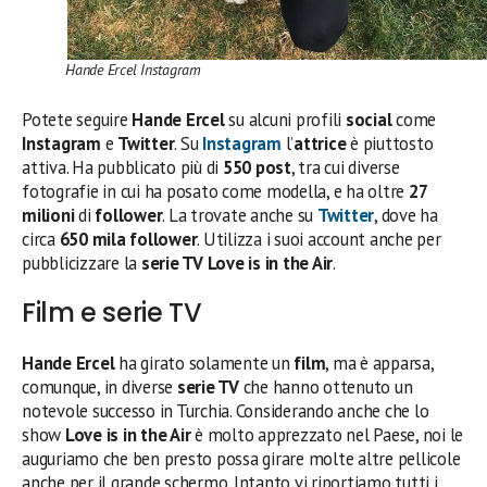
Hande Ercel Instagram
Potete seguire
Hande Ercel
su alcuni profili
social
come
Instagram
e
Twitter
. Su
Instagram
l’
attrice
è piuttosto
attiva. Ha pubblicato più di
550 post
, tra cui diverse
fotografie in cui ha posato come modella, e ha oltre
27
milioni
di
follower
. La trovate anche su
Twitter
, dove ha
circa
650 mila follower
. Utilizza i suoi account anche per
pubblicizzare la
serie TV
Love is in the Air
.
Film e serie TV
Hande Ercel
ha girato solamente un
film
, ma è apparsa,
comunque, in diverse
serie TV
che hanno ottenuto un
notevole successo in Turchia. Considerando anche che lo
show
Love is in the Air
è molto apprezzato nel Paese, noi le
auguriamo che ben presto possa girare molte altre pellicole
anche per il grande schermo. Intanto vi riportiamo tutti i