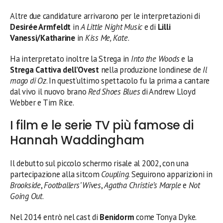
Altre due candidature arrivarono per le interpretazioni di
Desirée Armfeldt
in
A Little Night Music
e di
Lilli
Vanessi/Katharine
in
Kiss Me, Kate
.
Ha interpretato inoltre la Strega in
Into the Woods
e la
Strega Cattiva dell’Ovest
nella produzione londinese de
Il
mago di Oz
. In quest’ultimo spettacolo fu la prima a cantare
dal vivo il nuovo brano
Red Shoes Blues
di Andrew Lloyd
Webber e Tim Rice.
I film e le serie TV più famose di
Hannah Waddingham
Il debutto sul piccolo schermo risale al 2002, con una
partecipazione alla sitcom
Coupling
. Seguirono apparizioni in
Brookside
,
Footballers’ Wives
,
Agatha Christie’s Marple
e
Not
Going Out
.
Nel 2014 entrò nel cast di
Benidorm
come Tonya Dyke.