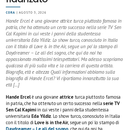
CORA
| AGOSTO 3, 2026
Hande Ercel è una giovane attrice turca piuttosto famosa in
patria, che ha ottenuto un certo successo nella serie TV Sen
Cal Kapimi in cui veste i panni della studentessa
universitaria Eda Yildiz. Lo show turco, conosciuto in Italia
con il titolo di Love is in the Air, segue un po’ lo stampo di
Daydreamer – Le ali del sogno, che qui da noi ha
appassionato moltissimi telespettatori. Ma adesso scopriamo
qualcosa di più sulla vita e la carriera di questa artista.
Biografia, età e altezza Quali informazioni abbiamo sulla
biografia di Hande Ercel? Vi riportiamo innanzitutto la sua
età […]
Hande Ercel
è una giovane
attrice
turca piuttosto famosa
in patria, che ha ottenuto un certo successo nella
serie TV
Sen Cal Kapimi
in cui veste i panni della studentessa
universitaria
Eda Yildiz
. Lo show turco, conosciuto in Italia
con il titolo di
Love is in the Air
, segue un po’ lo stampo di
Daydreamer – Le ali del sogno
, che qui da noi ha