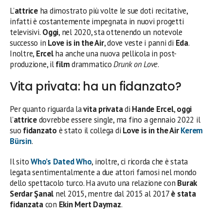
L’
attrice
ha dimostrato più volte le sue doti recitative,
infatti è costantemente impegnata in nuovi progetti
televisivi.
Oggi
, nel 2020, sta ottenendo un notevole
successo in
Love is in the Air
, dove veste i panni di
Eda
.
Inoltre,
Ercel
ha anche una nuova pellicola in post-
produzione, il
film
drammatico
Drunk on Love
.
Vita privata: ha un fidanzato?
Per quanto riguarda la
vita privata
di
Hande Ercel
,
oggi
l’
attrice
dovrebbe essere single, ma fino a gennaio 2022 il
suo
fidanzato
è stato il collega di
Love is in the Air
Kerem
Bürsin
.
Il sito
Who’s Dated Who
, inoltre, ci ricorda che è stata
legata sentimentalmente a due attori famosi nel mondo
dello spettacolo turco. Ha avuto una relazione con
Burak
Serdar Şanal
nel 2015, mentre dal 2015 al 2017
è stata
fidanzata
con
Ekin Mert Daymaz
.