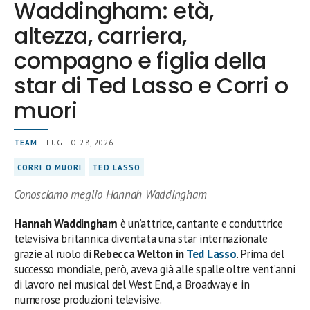
Waddingham: età,
altezza, carriera,
compagno e figlia della
star di Ted Lasso e Corri o
muori
TEAM
| LUGLIO 28, 2026
CORRI O MUORI
TED LASSO
Conosciamo meglio Hannah Waddingham
Hannah Waddingham
è un’attrice, cantante e conduttrice
televisiva britannica diventata una star internazionale
grazie al ruolo di
Rebecca Welton in
Ted Lasso
. Prima del
successo mondiale, però, aveva già alle spalle oltre vent’anni
di lavoro nei musical del West End, a Broadway e in
numerose produzioni televisive.