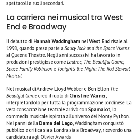
spettacoli e ruoli secondari.
La carriera nei musical tra West
End e Broadway
Il debutto di
Hannah Waddingham
nel
West End
risale al
1998, quando prese parte a
Saucy Jack and the Space Vixens
al Queens Theatre. Negli anni successivi ha lavorato in
produzioni prestigiose come
Lautrec
,
The Beautiful Game
,
Space Family Robinson
e
Tonight’s the Night: The Rod Stewart
Musical
.
Nel musical di Andrew Lloyd Webber e Ben Elton
The
Beautiful Game
creò il ruolo di
Christine Warner
,
interpretandolo per tutta la programmazione londinese. La
vera consacrazione teatrale arrivò con
Spamalot
, la
commedia musicale ispirata all’universo dei Monty Python.
Nei panni della
Dama del Lago
, Waddingham conquistò
pubblico e critica sia a Londra sia a Broadway, ricevendo una
candidatura agli Olivier Awards.