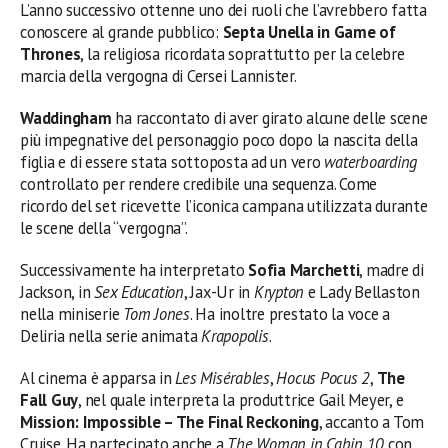
L’anno successivo ottenne uno dei ruoli che l’avrebbero fatta
conoscere al grande pubblico:
Septa Unella in Game of
Thrones
, la religiosa ricordata soprattutto per la celebre
marcia della vergogna di Cersei Lannister.
Waddingham
ha raccontato di aver girato alcune delle scene
più impegnative del personaggio poco dopo la nascita della
figlia e di essere stata sottoposta ad un vero
waterboarding
controllato per rendere credibile una sequenza. Come
ricordo del set ricevette l’iconica campana utilizzata durante
le scene della “vergogna”.
Successivamente ha interpretato
Sofia Marchetti
, madre di
Jackson, in
Sex Education
, Jax-Ur in
Krypton
e Lady Bellaston
nella miniserie
Tom Jones
. Ha inoltre prestato la voce a
Deliria nella serie animata
Krapopolis
.
Al cinema è apparsa in
Les Misérables
,
Hocus Pocus 2
,
The
Fall Guy
, nel quale interpreta la produttrice Gail Meyer, e
Mission: Impossible – The Final Reckoning
, accanto a Tom
Cruise. Ha partecipato anche a
The Woman in Cabin 10
con