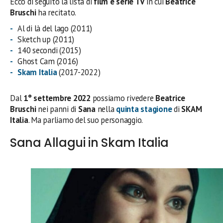
Ecco di seguito la lista di
film e serie TV
in cui
Beatrice
Bruschi
ha recitato.
Al di là del lago (2011)
Sketch up (2011)
140 secondi (2015)
Ghost Cam (2016)
Skam Italia
(2017-2022)
Dal
1° settembre 2022
possiamo rivedere
Beatrice
Bruschi
nei panni di
Sana
nella
quinta stagione
di
SKAM
Italia
. Ma parliamo del suo personaggio.
Sana Allagui in Skam Italia