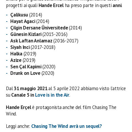
progetti ai quali
Hande Ercel
ha preso parte in questi
anni
.
Çalikusu
(2014)
Hayat Agaci
(2014)
Çilgin Dersane Üniversitede
(2014)
Günesin Kizlari
(2015-2016)
Ask Laftan Anlamaz
(2016-2017)
Siyah Inci
(2017-2018)
Halka
(2019)
Azize
(2019)
Sen Çal Kapimi
(2020)
Drunk on Love
(2020)
Dal
31 maggio 2021
al 5 aprile 2022 abbiamo visto l’attrice
su
Canale 5 in
Love is in the Air
.
Hande Erçel
è protagonista anche del film Chasing The
Wind.
Leggi anche:
Chasing The Wind avrà un sequel?