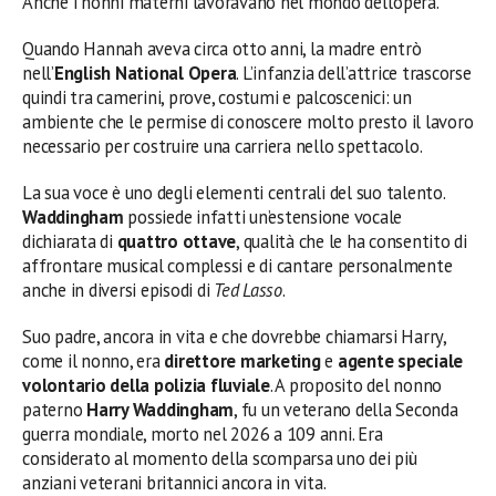
Anche i nonni materni lavoravano nel mondo dell’opera.
Quando Hannah aveva circa otto anni, la madre entrò
nell’
English National Opera
. L’infanzia dell’attrice trascorse
quindi tra camerini, prove, costumi e palcoscenici: un
ambiente che le permise di conoscere molto presto il lavoro
necessario per costruire una carriera nello spettacolo.
La sua voce è uno degli elementi centrali del suo talento.
Waddingham
possiede infatti un’estensione vocale
dichiarata di
quattro ottave
, qualità che le ha consentito di
affrontare musical complessi e di cantare personalmente
anche in diversi episodi di
Ted Lasso
.
Suo padre, ancora in vita e che dovrebbe chiamarsi Harry,
come il nonno, era
direttore marketing
e
agente speciale
volontario della polizia fluviale
. A proposito del nonno
paterno
Harry Waddingham
, fu un veterano della Seconda
guerra mondiale, morto nel 2026 a 109 anni. Era
considerato al momento della scomparsa uno dei più
anziani veterani britannici ancora in vita.