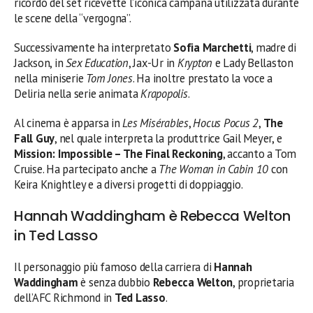
ricordo del set ricevette l’iconica campana utilizzata durante
le scene della “vergogna”.
Successivamente ha interpretato
Sofia Marchetti
, madre di
Jackson, in
Sex Education
, Jax-Ur in
Krypton
e Lady Bellaston
nella miniserie
Tom Jones
. Ha inoltre prestato la voce a
Deliria nella serie animata
Krapopolis
.
Al cinema è apparsa in
Les Misérables
,
Hocus Pocus 2
,
The
Fall Guy
, nel quale interpreta la produttrice Gail Meyer, e
Mission: Impossible – The Final Reckoning
, accanto a Tom
Cruise. Ha partecipato anche a
The Woman in Cabin 10
con
Keira Knightley e a diversi progetti di doppiaggio.
Hannah Waddingham è Rebecca Welton
in Ted Lasso
Il personaggio più famoso della carriera di
Hannah
Waddingham
è senza dubbio
Rebecca Welton
, proprietaria
dell’AFC Richmond in
Ted Lasso
.