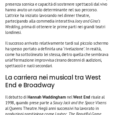
presenza scenica e capacità di sostenere spettacoli dal vivo
hanno avuto un ruolo determinante nel suo percorso.
L’attrice ha iniziato lavorando nel dinner theatre,
partecipando alla commedia interattiva
Joey and Gina’s
Wedding
, prima di ottenere le prime parti nei grandi teatri
londinesi.
Il successo arrivato relativamente tardi sul piccolo schermo
ha spesso portato a definirla una “rivelazione”. In realtà,
come ha sottolineato lei stessa, dietro quella che sembrava
un’affermazione improvvisa c’erano decenni di audizioni,
spettacoli e ruoli secondari.
La carriera nei musical tra West
End e Broadway
Il debutto di
Hannah Waddingham
nel
West End
risale al
1998, quando prese parte a
Saucy Jack and the Space Vixens
al Queens Theatre. Negli anni successivi ha lavorato in
produzioni prestigiose come
Lautrec
,
The Beautiful Game
,