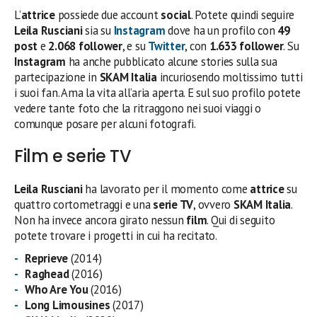
L’
attrice
possiede due account
social
. Potete quindi seguire
Leila Rusciani
sia su
Instagram
dove ha un profilo con
49
post
e
2.068 follower
, e su
Twitter
, con
1.633 follower
. Su
Instagram
ha anche pubblicato alcune stories sulla sua
partecipazione in
SKAM Italia
incuriosendo moltissimo tutti
i suoi fan. Ama la vita all’aria aperta. E sul suo profilo potete
vedere tante foto che la ritraggono nei suoi viaggi o
comunque posare per alcuni fotografi.
Film e serie TV
Leila Rusciani
ha lavorato per il momento come
attrice
su
quattro cortometraggi e una
serie TV
, ovvero
SKAM Italia
.
Non ha invece ancora girato nessun
film
. Qui di seguito
potete trovare i progetti in cui ha recitato.
Reprieve
(2014)
Raghead
(2016)
Who Are You
(2016)
Long Limousines
(2017)