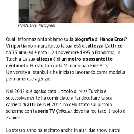
Hande Ercel Instagram
Quali informazioni abbiamo sulla
biografia
di
Hande Ercel
?
Vi riportiamo innanzitutto la sua
età
e l’
altezza
. L’
attrice
ha 33
anni
ed è nata il 24 novembre 1993 a Bandirma, in
Turchia. La sua
altezza
è di
un metro e sessantotto
centimetri
. Ha studiato alla Mimar Sinan Fine Arts
University a Istanbul e ha iniziato lavorando come modella
per numerose agenzie.
Nel 2012 si è aggiudicata il titolo di Miss Turchia e
successivamente ha cominciato a far decollare la sua
carriera di
attrice
. Nel 2014 ha debuttato sul piccolo
schermo con la
serie TV
Çalikusu
, dove ha recitato il ruolo di
Zahide.
Lo stesso anno ha recitato anche in altri due show turchi