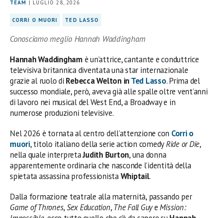
TEAM
| LUGLIO 28, 2026
CORRI O MUORI
TED LASSO
Conosciamo meglio Hannah Waddingham
Hannah Waddingham
è un’attrice, cantante e conduttrice
televisiva britannica diventata una star internazionale
grazie al ruolo di
Rebecca Welton in
Ted Lasso
. Prima del
successo mondiale, però, aveva già alle spalle oltre vent’anni
di lavoro nei musical del West End, a Broadway e in
numerose produzioni televisive.
Nel 2026 è tornata al centro dell’attenzione con
Corri o
muori
, titolo italiano della serie action comedy
Ride or Die
,
nella quale interpreta
Judith Burton
, una donna
apparentemente ordinaria che nasconde l’identità della
spietata assassina professionista
Whiptail
.
Dalla formazione teatrale alla maternità, passando per
Game of Thrones
,
Sex Education
,
The Fall Guy
e
Mission:
Impossible
, ecco tutto quello che c’è da sapere su
Hannah