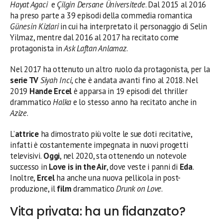
Hayat Agaci
e
Çilgin Dersane Üniversitede
. Dal 2015 al 2016
ha preso parte a 39 episodi della commedia romantica
Günesin Kizlari
in cui ha interpretato il personaggio di Selin
Yilmaz, mentre dal 2016 al 2017 ha recitato come
protagonista in
Ask Laftan Anlamaz
.
Nel 2017 ha ottenuto un altro ruolo da protagonista, per la
serie TV
Siyah Inci
, che è andata avanti fino al 2018. Nel
2019
Hande Ercel
è apparsa in 19 episodi del thriller
drammatico
Halka
e lo stesso anno ha recitato anche in
Azize
.
L’
attrice
ha dimostrato più volte le sue doti recitative,
infatti è costantemente impegnata in nuovi progetti
televisivi.
Oggi
, nel 2020, sta ottenendo un notevole
successo in
Love is in the Air
, dove veste i panni di
Eda
.
Inoltre,
Ercel
ha anche una nuova pellicola in post-
produzione, il
film
drammatico
Drunk on Love
.
Vita privata: ha un fidanzato?