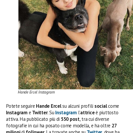
Hande Ercel Instagram
Potete seguire
Hande Ercel
su alcuni profili
social
come
Instagram
e
Twitter
. Su
Instagram
l’
attrice
è piuttosto
attiva. Ha pubblicato più di
550 post
, tra cui diverse
fotografie in cui ha posato come modella, e ha oltre
27
milioni
di
follower
. La trovate anche su
Twitter
, dove ha