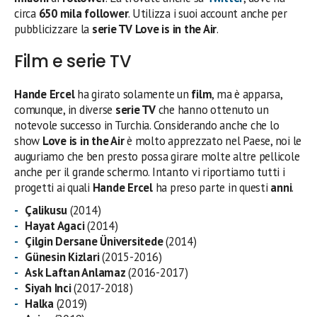
circa
650 mila follower
. Utilizza i suoi account anche per
pubblicizzare la
serie TV
Love is in the Air
.
Film e serie TV
Hande Ercel
ha girato solamente un
film
, ma è apparsa,
comunque, in diverse
serie TV
che hanno ottenuto un
notevole successo in Turchia. Considerando anche che lo
show
Love is in the Air
è molto apprezzato nel Paese, noi le
auguriamo che ben presto possa girare molte altre pellicole
anche per il grande schermo. Intanto vi riportiamo tutti i
progetti ai quali
Hande Ercel
ha preso parte in questi
anni
.
Çalikusu
(2014)
Hayat Agaci
(2014)
Çilgin Dersane Üniversitede
(2014)
Günesin Kizlari
(2015-2016)
Ask Laftan Anlamaz
(2016-2017)
Siyah Inci
(2017-2018)
Halka
(2019)