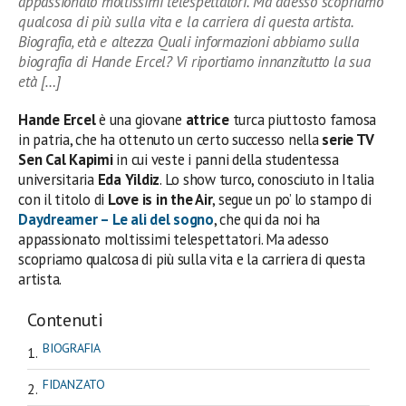
appassionato moltissimi telespettatori. Ma adesso scopriamo
qualcosa di più sulla vita e la carriera di questa artista.
Biografia, età e altezza Quali informazioni abbiamo sulla
biografia di Hande Ercel? Vi riportiamo innanzitutto la sua
età […]
Hande Ercel
è una giovane
attrice
turca piuttosto famosa
in patria, che ha ottenuto un certo successo nella
serie TV
Sen Cal Kapimi
in cui veste i panni della studentessa
universitaria
Eda Yildiz
. Lo show turco, conosciuto in Italia
con il titolo di
Love is in the Air
, segue un po’ lo stampo di
Daydreamer – Le ali del sogno
, che qui da noi ha
appassionato moltissimi telespettatori. Ma adesso
scopriamo qualcosa di più sulla vita e la carriera di questa
artista.
Contenuti
BIOGRAFIA
FIDANZATO