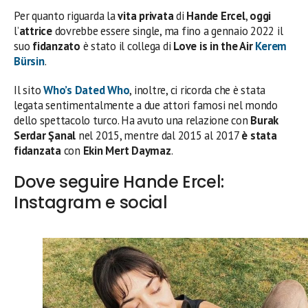
Per quanto riguarda la
vita privata
di
Hande Ercel
,
oggi
l’
attrice
dovrebbe essere single, ma fino a gennaio 2022 il
suo
fidanzato
è stato il collega di
Love is in the Air
Kerem
Bürsin
.
Il sito
Who’s Dated Who
, inoltre, ci ricorda che è stata
legata sentimentalmente a due attori famosi nel mondo
dello spettacolo turco. Ha avuto una relazione con
Burak
Serdar Şanal
nel 2015, mentre dal 2015 al 2017
è stata
fidanzata
con
Ekin Mert Daymaz
.
Dove seguire Hande Ercel:
Instagram e social