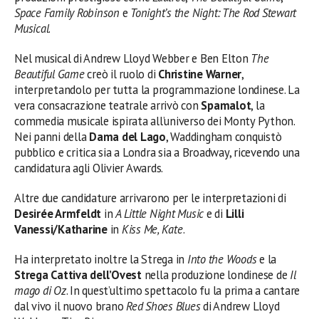
Space Family Robinson
e
Tonight’s the Night: The Rod Stewart
Musical
.
Nel musical di Andrew Lloyd Webber e Ben Elton
The
Beautiful Game
creò il ruolo di
Christine Warner
,
interpretandolo per tutta la programmazione londinese. La
vera consacrazione teatrale arrivò con
Spamalot
, la
commedia musicale ispirata all’universo dei Monty Python.
Nei panni della
Dama del Lago
, Waddingham conquistò
pubblico e critica sia a Londra sia a Broadway, ricevendo una
candidatura agli Olivier Awards.
Altre due candidature arrivarono per le interpretazioni di
Desirée Armfeldt
in
A Little Night Music
e di
Lilli
Vanessi/Katharine
in
Kiss Me, Kate
.
Ha interpretato inoltre la Strega in
Into the Woods
e la
Strega Cattiva dell’Ovest
nella produzione londinese de
Il
mago di Oz
. In quest’ultimo spettacolo fu la prima a cantare
dal vivo il nuovo brano
Red Shoes Blues
di Andrew Lloyd