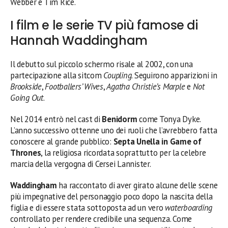
Webber e Tim Rice.
I film e le serie TV più famose di
Hannah Waddingham
Il debutto sul piccolo schermo risale al 2002, con una
partecipazione alla sitcom
Coupling
. Seguirono apparizioni in
Brookside
,
Footballers’ Wives
,
Agatha Christie’s Marple
e
Not
Going Out
.
Nel 2014 entrò nel cast di
Benidorm
come Tonya Dyke.
L’anno successivo ottenne uno dei ruoli che l’avrebbero fatta
conoscere al grande pubblico:
Septa Unella in Game of
Thrones
, la religiosa ricordata soprattutto per la celebre
marcia della vergogna di Cersei Lannister.
Waddingham
ha raccontato di aver girato alcune delle scene
più impegnative del personaggio poco dopo la nascita della
figlia e di essere stata sottoposta ad un vero
waterboarding
controllato per rendere credibile una sequenza. Come