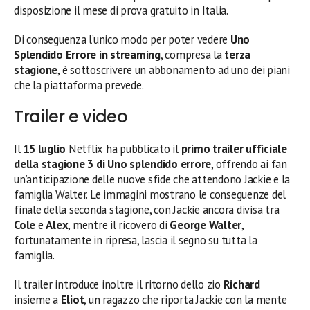
disposizione il mese di prova gratuito in Italia.
Di conseguenza l’unico modo per poter vedere
Uno
Splendido Errore in streaming
, compresa la
terza
stagione
, è sottoscrivere un abbonamento ad uno dei piani
che la piattaforma prevede.
Trailer e video
Il
15 luglio
Netflix ha pubblicato il
primo trailer ufficiale
della stagione 3 di Uno splendido errore
, offrendo ai fan
un’anticipazione delle nuove sfide che attendono Jackie e la
famiglia Walter. Le immagini mostrano le conseguenze del
finale della seconda stagione, con Jackie ancora divisa tra
Cole
e
Alex
, mentre il ricovero di
George Walter
,
fortunatamente in ripresa, lascia il segno su tutta la
famiglia.
Il trailer introduce inoltre il ritorno dello zio
Richard
insieme a
Eliot
, un ragazzo che riporta Jackie con la mente