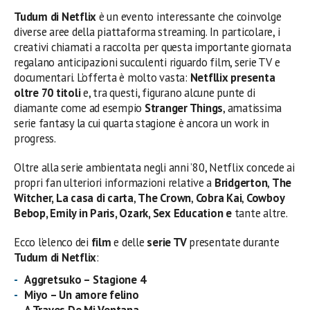
Tudum di Netflix
è un evento interessante che coinvolge
diverse aree della piattaforma streaming. In particolare, i
creativi chiamati a raccolta per questa importante giornata
regalano anticipazioni succulenti riguardo film, serie TV e
documentari. L’offerta è molto vasta:
Netfllix presenta
oltre 70 titoli
e, tra questi, figurano alcune punte di
diamante come ad esempio
Stranger Things
, amatissima
serie fantasy la cui quarta stagione è ancora un work in
progress.
Oltre alla serie ambientata negli anni ’80, Netflix concede ai
propri fan ulteriori informazioni relative a
Bridgerton
,
The
Witcher, La casa di carta
,
The Crown
,
Cobra Kai
,
Cowboy
Bebop, Emily in Paris, Ozark, Sex Education e
tante altre.
Ecco l’elenco dei
film
e delle
serie TV
presentate durante
Tudum di Netflix
:
Aggretsuko – Stagione 4
Miyo – Un amore felino
A Traves De Mi Ventana