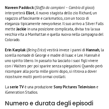
Naveen Paddock
(
Stoffa da campioni – Cambio di gioco
)
interpreterà
Eliot
, il nuovo stagista dello zio Richard, un
ragazzo affascinante e carismatico, con un tocco di
eleganza tipicamente newyorkese. Il suo arrivo a Silver Falls
mette
Jackie
in una posizione complicata, divisa tra la sua
vecchia vita a Manhattan e quella nuova nella campagna del
Colorado.
Erin Karpluk
(
Being Erica
) vestirà invece i panni di
Hannah
, la
sorella nomade di George e madre di Isaac e Lee. Hannah è
uno spirito libero. In passato ha lasciato i suoi figli vivere
con i Walters per poi sparire senza spiegazioni. Quando però
ricompare alla porta mille giorni dopo, si ritrova a dover
ricostruire molti ponti ormai crollati.
La
serie TV
è una produzione
Sony Pictures Television
e
iGeneration Studios.
Numero e durata degli episodi