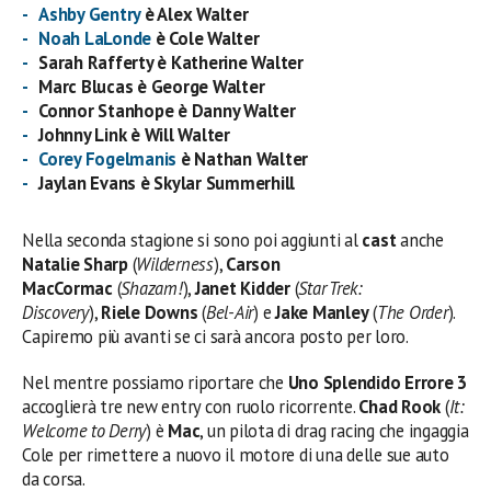
Ashby Gentry
è Alex Walter
Noah LaLonde
è Cole Walter
Sarah Rafferty è Katherine Walter
Marc Blucas è George Walter
Connor Stanhope è Danny Walter
Johnny Link è Will Walter
Corey Fogelmanis
è Nathan Walter
Jaylan Evans è Skylar Summerhill
Nella seconda stagione si sono poi aggiunti al
cast
anche
Natalie Sharp
(
Wilderness
),
Carson
MacCormac
(
Shazam!
),
Janet Kidder
(
Star Trek:
Discovery
),
Riele Downs
(
Bel-Air
) e
Jake Manley
(
The Order
).
Capiremo più avanti se ci sarà ancora posto per loro.
Nel mentre possiamo riportare che
Uno Splendido Errore 3
accoglierà tre new entry con ruolo ricorrente.
Chad Rook
(
It:
Welcome to Derry
) è
Mac
, un pilota di drag racing che ingaggia
Cole per rimettere a nuovo il motore di una delle sue auto
da corsa.