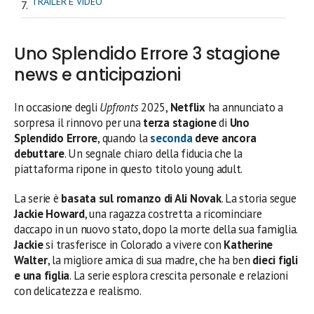
TRAILER E VIDEO
Uno Splendido Errore 3 stagione
news e anticipazioni
In occasione degli
Upfronts
2025,
Netflix
ha annunciato a
sorpresa il rinnovo per una
terza stagione
di
Uno
Splendido Errore
, quando la
seconda
deve ancora
debuttare
. Un segnale chiaro della fiducia che la
piattaforma ripone in questo titolo young adult.
La serie è
basata sul romanzo di Ali Novak
. La storia segue
Jackie Howard
, una ragazza costretta a ricominciare
daccapo in un nuovo stato, dopo la morte della sua famiglia.
Jackie
si trasferisce in Colorado a vivere con
Katherine
Walter
, la migliore amica di sua madre, che ha ben
dieci figli
e una figlia
. La serie esplora crescita personale e relazioni
con delicatezza e realismo.