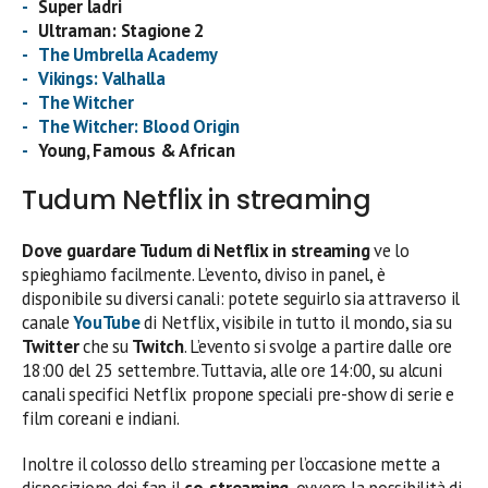
Super ladri
Ultraman: Stagione 2
The Umbrella Academy
Vikings: Valhalla
The Witcher
The Witcher: Blood Origin
Young, Famous & African
Tudum Netflix in streaming
Dove guardare Tudum di Netflix in streaming
ve lo
spieghiamo facilmente. L’evento, diviso in panel, è
disponibile su diversi canali: potete seguirlo sia attraverso il
canale
YouTube
di Netflix, visibile in tutto il mondo, sia su
Twitter
che su
Twitch
. L’evento si svolge a partire dalle ore
18:00 del 25 settembre. Tuttavia, alle ore 14:00, su alcuni
canali specifici Netflix propone speciali pre-show di serie e
film coreani e indiani.
Inoltre il colosso dello streaming per l’occasione mette a
disposizione dei fan il
co-streaming
, ovvero la possibilità di