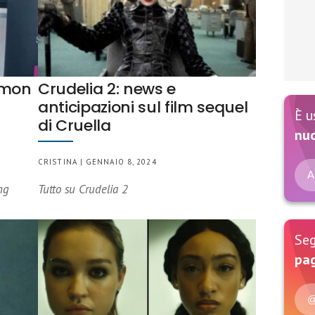
imon
Crudelia 2: news e
anticipazioni sul film sequel
È u
di Cruella
nu
CRISTINA | GENNAIO 8, 2024
A
ng
Tutto su Crudelia 2
Seg
pag
@