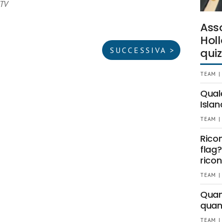
 TV
Ass
Holl
SUCCESSIVA >
quiz
TEAM |
Qual
Islan
TEAM |
Rico
flag?
ricon
TEAM |
Quant
quan
TEAM |