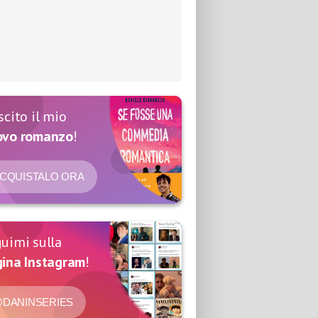
scito il mio
ovo romanzo
!
CQUISTALO ORA
uimi sulla
ina Instagram
!
DANINSERIES