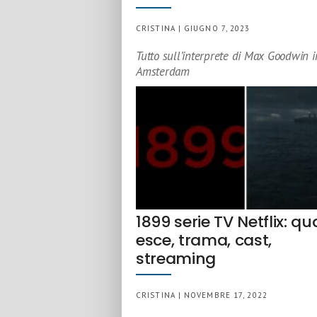
CRISTINA | GIUGNO 7, 2023
Tutto sull’interprete di Max Goodwin 
Amsterdam
1899 serie TV Netflix: q
esce, trama, cast,
streaming
CRISTINA | NOVEMBRE 17, 2022