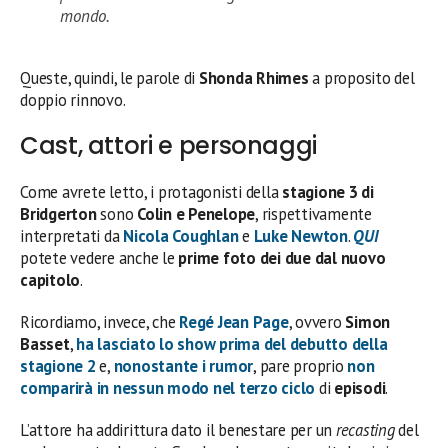
mondo.
Queste, quindi, le parole di
Shonda Rhimes
a proposito del
doppio rinnovo.
Cast, attori e personaggi
Come avrete letto, i protagonisti della
stagione 3 di
Bridgerton
sono
Colin e Penelope
, rispettivamente
interpretati da
Nicola Coughlan
e
Luke Newton
.
QUI
potete vedere anche le
prime foto dei due dal nuovo
capitolo
.
Ricordiamo, invece, che
Regé Jean Page
, ovvero
Simon
Basset
,
ha lasciato lo show prima del debutto della
stagione 2
e,
nonostante i rumor
, pare proprio
non
comparirà in nessun modo nel terzo ciclo
di
episodi
.
L’attore ha addirittura dato il benestare per un
recasting
del