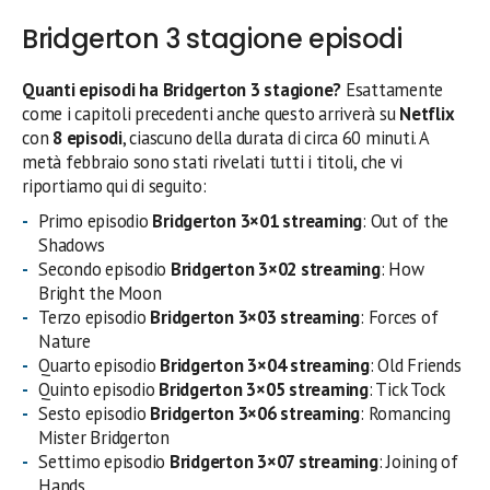
Bridgerton 3 stagione episodi
Quanti episodi ha Bridgerton 3 stagione?
Esattamente
come i capitoli precedenti anche questo arriverà su
Netflix
con
8 episodi
, ciascuno della durata di circa 60 minuti. A
metà febbraio sono stati rivelati tutti i titoli, che vi
riportiamo qui di seguito:
Primo episodio
Bridgerton 3×01 streaming
: Out of the
Shadows
Secondo episodio
Bridgerton 3×02 streaming
: How
Bright the Moon
Terzo episodio
Bridgerton 3×03 streaming
: Forces of
Nature
Quarto episodio
Bridgerton 3×04 streaming
: Old Friends
Quinto episodio
Bridgerton 3×05 streaming
: Tick Tock
Sesto episodio
Bridgerton 3×06 streaming
: Romancing
Mister Bridgerton
Settimo episodio
Bridgerton 3×07 streaming
: Joining of
Hands