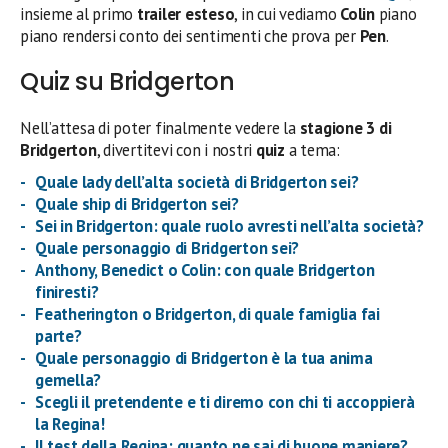
insieme al primo
trailer esteso
, in cui vediamo
Colin
piano
piano rendersi conto dei sentimenti che prova per
Pen
.
Quiz su Bridgerton
Nell’attesa di poter finalmente vedere la
stagione 3 di
Bridgerton
, divertitevi con i nostri
quiz
a tema:
Quale lady dell’alta società di Bridgerton sei?
Quale ship di Bridgerton sei?
Sei in Bridgerton: quale ruolo avresti nell’alta società?
Quale personaggio di Bridgerton sei?
Anthony, Benedict o Colin: con quale Bridgerton
finiresti?
Featherington o Bridgerton, di quale famiglia fai
parte?
Quale personaggio di Bridgerton è la tua anima
gemella?
Scegli il pretendente e ti diremo con chi ti accoppierà
la Regina!
Il test della Regina: quanto ne sai di buone maniere?