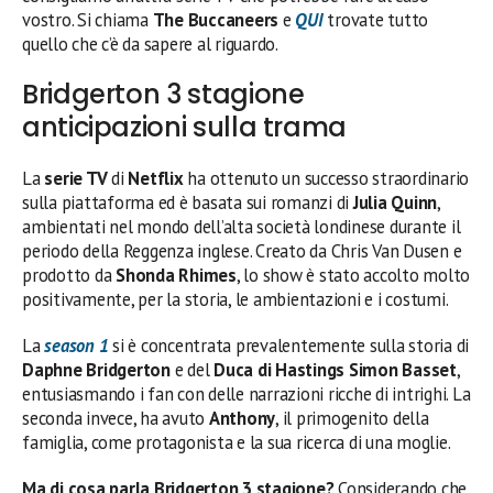
vostro. Si chiama
The Buccaneers
e
QUI
trovate tutto
quello che c’è da sapere al riguardo.
Bridgerton 3 stagione
anticipazioni sulla trama
La
serie TV
di
Netflix
ha ottenuto un successo straordinario
sulla piattaforma ed è basata sui romanzi di
Julia Quinn
,
ambientati nel mondo dell’alta società londinese durante il
periodo della Reggenza inglese. Creato da Chris Van Dusen e
prodotto da
Shonda Rhimes
, lo show è stato accolto molto
positivamente, per la storia, le ambientazioni e i costumi.
La
season 1
si è concentrata prevalentemente sulla storia di
Daphne Bridgerton
e del
Duca
di Hastings
Simon Basset
,
entusiasmando i fan con delle narrazioni ricche di intrighi. La
seconda invece, ha avuto
Anthony
, il primogenito della
famiglia, come protagonista e la sua ricerca di una moglie.
Ma di cosa parla Bridgerton 3 stagione?
Considerando che