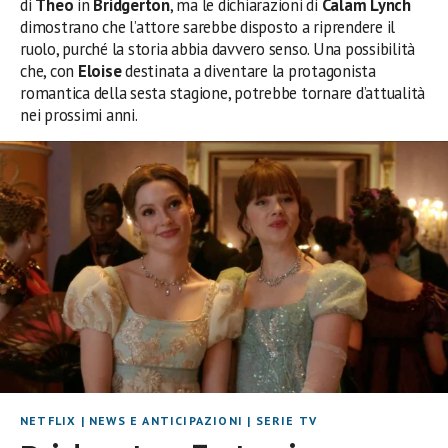
di
Theo
in
Bridgerton
, ma le dichiarazioni di
Calam Lynch
dimostrano che l’attore sarebbe disposto a riprendere il
ruolo, purché la storia abbia davvero senso. Una possibilità
che, con
Eloise
destinata a diventare la protagonista
romantica della sesta stagione, potrebbe tornare d’attualità
nei prossimi anni.
NETFLIX
|
NEWS E ANTICIPAZIONI
|
SERIE TV