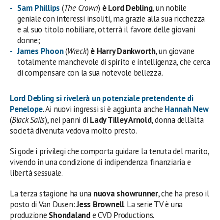
Sam Phillips
(
The Crown
)
è Lord Debling
, un nobile
geniale con interessi insoliti, ma grazie alla sua ricchezza
e al suo titolo nobiliare, otterrà il favore delle giovani
donne;
James Phoon
(
Wreck
)
è Harry Dankworth
, un giovane
totalmente manchevole di spirito e intelligenza, che cerca
di compensare con la sua notevole bellezza.
Lord Debling
si rivelerà un potenziale pretendente di
Penelope
. Ai nuovi ingressi si è aggiunta anche
Hannah New
(
Black Sails
), nei panni di
Lady Tilley Arnold
, donna dell’alta
società divenuta vedova molto presto.
Si gode i privilegi che comporta guidare la tenuta del marito,
vivendo in una condizione di indipendenza finanziaria e
libertà sessuale.
La terza stagione ha una
nuova showrunner
, che ha preso il
posto di Van Dusen:
Jess Brownell
. La serie TV è una
produzione
Shondaland
e CVD Productions.