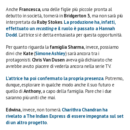
Anche
Francesca
, una delle figlie più piccole pronta al
debutto in società, tornerà in
Bridgerton 3
, ma non sarà più
interpretata da
Ruby Stokes
.
La produzione ha, infatti,
effettuato un
recasting
e il ruolo è passato a
Hannah
Dodd
. L’attrice si è detta entusiasta per questa opportunità.
Per quanto riguarda la
famiglia Sharma
, invece, possiamo
dirvi che
Kate
(
Simone Ashley
) sarà ancora tra i
protagonisti.
Chris Van Dusen
aveva già dichiarato che
avrebbe avuto piacere di vederla ancora nella serie TV.
L’attrice ha poi confermato la propria presenza
. Potremo,
dunque, esplorare in qualche modo anche il suo futuro e
quello di
Anthony
, a capo della famiglia. Pare che i due
saranno più uniti che mai.
Edwina
, invece, non tornerà.
Charithra Chandran ha
rivelato a The Indian Express di essere impegnata sul set
di un altro progetto
.