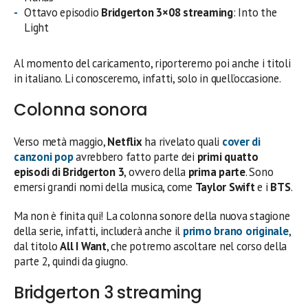
Ottavo episodio
Bridgerton 3×08 streaming
: Into the
Light
Al momento del caricamento, riporteremo poi anche i titoli
in italiano. Li conosceremo, infatti, solo in quell’occasione.
Colonna sonora
Verso metà maggio,
Netflix
ha rivelato quali
cover di
canzoni pop
avrebbero fatto parte dei
primi quatto
episodi di Bridgerton 3
, ovvero della
prima parte
. Sono
emersi grandi nomi della musica, come
Taylor Swift
e i
BTS
.
Ma non è finita qui! La colonna sonore della nuova stagione
della serie, infatti, includerà anche il
primo brano originale
,
dal titolo
All I Want
, che potremo ascoltare nel corso della
parte 2, quindi da giugno.
Bridgerton 3 streaming