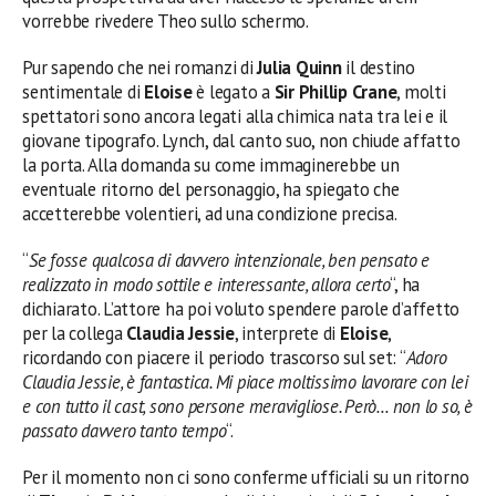
vorrebbe rivedere Theo sullo schermo.
Pur sapendo che nei romanzi di
Julia Quinn
il destino
sentimentale di
Eloise
è legato a
Sir Phillip Crane
, molti
spettatori sono ancora legati alla chimica nata tra lei e il
giovane tipografo. Lynch, dal canto suo, non chiude affatto
la porta. Alla domanda su come immaginerebbe un
eventuale ritorno del personaggio, ha spiegato che
accetterebbe volentieri, ad una condizione precisa.
“
Se fosse qualcosa di davvero intenzionale, ben pensato e
realizzato in modo sottile e interessante, allora certo
“, ha
dichiarato. L’attore ha poi voluto spendere parole d’affetto
per la collega
Claudia Jessie
, interprete di
Eloise
,
ricordando con piacere il periodo trascorso sul set: “
Adoro
Claudia Jessie, è fantastica. Mi piace moltissimo lavorare con lei
e con tutto il cast, sono persone meravigliose. Però… non lo so, è
passato davvero tanto tempo
“.
Per il momento non ci sono conferme ufficiali su un ritorno