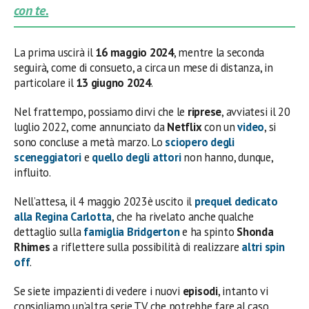
con te.
La prima uscirà il
16 maggio 2024
, mentre la seconda
seguirà, come di consueto, a circa un mese di distanza, in
particolare il
13 giugno 2024
.
Nel frattempo, possiamo dirvi che le
riprese
, avviatesi il 20
luglio 2022, come annunciato da
Netflix
con un
video
, si
sono concluse a metà marzo. Lo
sciopero degli
sceneggiatori
e
quello degli attori
non hanno, dunque,
influito.
Nell’attesa, il 4 maggio 2023è uscito il
prequel dedicato
alla Regina Carlotta
, che ha rivelato anche qualche
dettaglio sulla
famiglia Bridgerton
e ha spinto
Shonda
Rhimes
a riflettere sulla possibilità di realizzare
altri spin
off
.
Se siete impazienti di vedere i nuovi
episodi
, intanto vi
consigliamo un’altra serie TV che potrebbe fare al caso