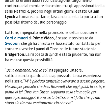
distanza di anni dalla seconda stagione, l’argomento
continua ad alimentare discussioni tra gli appassionati della
serie Netflix e, proprio negli ultimi giorni, è stato
Calam
Lynch
a tornare a parlarne, lasciando aperta la porta ad un
possibile ritorno del suo personaggio.
L’attore, impegnato nella promozione della nuova serie
Corri o muori
di
Prime Video
, è stato intervistato da
Swooon
, che gli ha chiesto se fosse stato contattato per
tornare a vestire i panni di Theo nelle future stagioni di
Bridgerton
. La risposta di Lynch è stata prudente, ma non
ha escluso questa possibilità.
“
Bella domanda. Non lo so
“, ha spiegato l’attore,
sottolineando quanto abbia apprezzato la sua esperienza
nella serie. “
Mi è piaciuto tantissimo lavorare a questo progetto.
Ho sempre pensato che Jess Brownell, che oggi guida la serie, e
prima di lei Chris Van Dusen sappiano cosa sia meglio per
questi personaggi. C’è una certa bellezza nel fatto che quella
storia sia rimasta esattamente ciò che era
“.