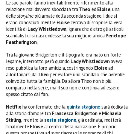
Le sue parole fanno inevitabilmente riferimento alla
relazione mai davvero sbocciata tra
Theo
ed
Eloise
, una
delle
storyline
più amate della seconda stagione. I due si
erano conosciuti mentre
Eloise
cercava di scoprire la vera
identità di
Lady Whistledown
, ignara che dietro gli articoli
scandalistici si nascondesse la sua migliore amica
Penelope
Featherington
.
Tra la giovane Bridgerton e il tipografo era nato un forte
legame, interrotto però quando
Lady Whistledown
aveva
reso pubblica la loro amicizia, costringendo
Eloise
ad
allontanarsi da
Theo
per evitare uno scandalo che avrebbe
coinvolto tutta la famiglia. Da allora Theo non è più
comparso nella serie, ma il suo nome continua ad essere
spesso citato dai fan.
Netflix
ha confermato che la
quinta stagione
sarà dedicata
alla storia d’amore tra
Francesca Bridgerton
e
Michaela
Stirling
, mentre la
sesta stagione
, già ordinata, metterà
finalmente
Eloise
al centro della narrazione. È proprio
questa prospettiva ad aver riacceso le speranze di chi