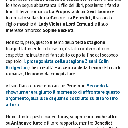
lo show segue abbastanza il filo dei libri, possiamo rifarci a
loro. Il terzo romanzo
La Proposta di un Gentiluomo
è
incentrato sulla storia d’amore tra
Benedict
, il secondo
figlio maschio di
Lady Violet e Lord Edmund
, e il suo
interesse amoroso
Sophie Beckett
.
Non sarà, però, questo il tema della
terza stagione
.
Inaspettatamente, o forse no, è stato confermato un
sospetto insinuato nei fan subito dopo la fine del secondo
capitolo.
Il protagonista della
stagione 3
sarà
Colin
Bridgerton
, che in realtà è
al centro della trama
del quarto
romanzo,
Un uomo da conquistare
.
Al suo fianco troveremo anche
Penelope
.
Secondo la
showrunner era giunto il momento di affrontare questo
argomento, alla luce di quanto costruito su di loro fino
ad ora
.
Nonostante questo nuovo focus,
scopriremo anche altro
su Anthony e Kate
e il loro rapporto, mentre
Benedict