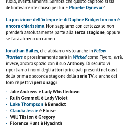
ruolo, eventualmente. Sembra che questo capitolo si sia
definitivamente chiuso per lui. E
Phoebe Dynevor
?
La posizione dell’interprete di
Daphne Bridgerton
non è
ancora chiarissima
. Non sappiamo con certezza se non
prenderà assolutamente parte alla
terza stagione
, oppure
se farà almeno un cameo.
Jonathan Bailey
, che abbiamo visto anche in
Fellow
Travelers
e prossimamente sarà in
Wicked
come Fiyero, avrà,
invece, ancora spazio con il suo
Anthony
. Di seguito vi
riportiamo i nomi degli
attori
principali presenti nel
cast
della prima e seconda stagione della
serie TV
, e anche dei
loro rispettivi
personaggi
.
Julie Andrews
è
Lady Whistledown
Ruth Gemmell è Lady Violet
Luke Thompson
è Benedict
Claudia Jessie
è Eloise
Will Tilston è Gregory
Florence Hunt è Hyacinth