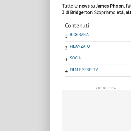
Tutte le
news
su
James Phoon
, l
3
di
Bridgerton
. Scopriamo
età
,
al
Contenuti
BIOGRAFIA
FIDANZATO
SOCIAL
FILM E SERIE TV