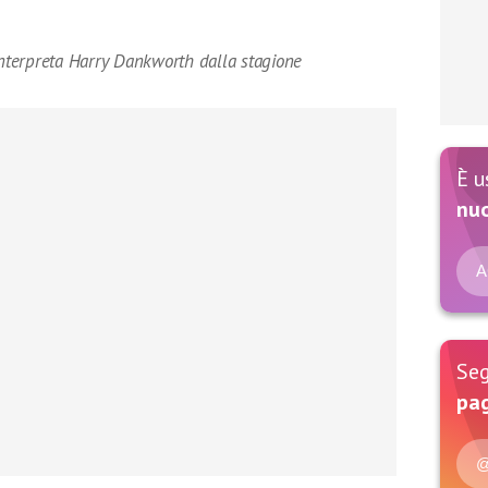
 interpreta Harry Dankworth dalla stagione
È u
nu
A
Seg
pag
@