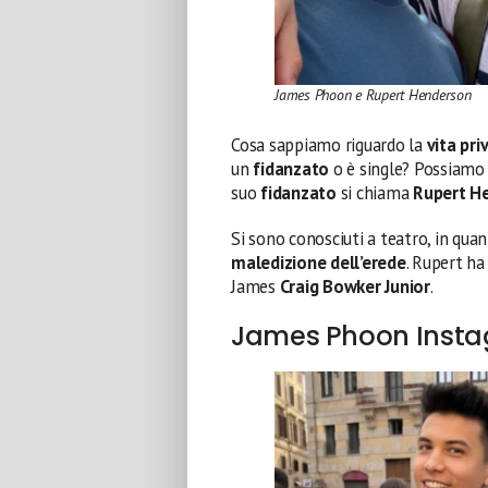
James Phoon e Rupert Henderson
Cosa sappiamo riguardo la
vita pri
un
fidanzato
o è single? Possiamo 
suo
fidanzato
si chiama
Rupert H
Si sono conosciuti a teatro, in qua
maledizione dell’erede
. Rupert ha
James
Craig Bowker Junior
.
James Phoon Instag