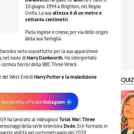
10 giugno 1994 a Brighton, nel Regno
Unito. La sua
altezza è di un metro e
settanta centimetri
.
Parla inglese e cinese, per via delle origini
della sua famiglia.
ritannico noto soprattutto per la sua apparizione
n
, nel ruolo di
Harry Dankworth
. Ha interpretato
 comica horror della BBC Three Wreck.
ne del West End di
Harry Potter e la maledizione
QUIZ
 mio profilo ufficiale
Instagram
019 ha lavorato al videogioco
Total War: Three
personaggi della serie televisiva
Dodo
. Si è formato in
 queste abilità nel cortometraggio del 2020