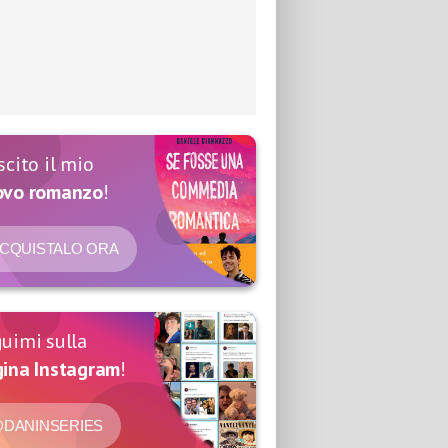
scito il mio
ovo romanzo
!
CQUISTALO ORA
uimi sulla
ina Instagram
!
DANINSERIES