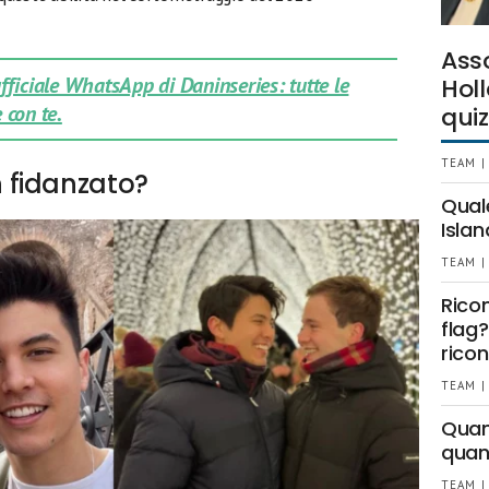
Ass
 ufficiale WhatsApp di Daninseries: tutte le
Holl
 con te.
quiz
TEAM |
 fidanzato?
Qual
Islan
TEAM |
Rico
flag?
ricon
TEAM |
Quant
quan
TEAM |