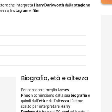
’attore che interpreta
Harry Dankworth
dalla
stagione
tezza
,
Instagram
e
film
.
Biografia, età e altezza
Per conoscere meglio
James
Phoon
cominciamo dalla sua
biografia
e
quindi dall’
età
e dall’
altezza
. L’attore
scelto per interpretare
Harry
Dankworth
ha quasi 30
anni
ed è nato il