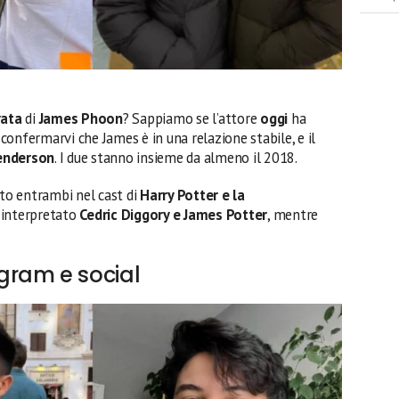
vata
di
James Phoon
? Sappiamo se l’attore
oggi
ha
confermarvi che James è in una relazione stabile, e il
enderson
. I due stanno insieme da almeno il 2018.
nto entrambi nel cast di
Harry Potter e la
 interpretato
Cedric Diggory e James Potter
, mentre
ram e social