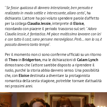
“
Se fosse qualcosa di davvero intenzionale, ben pensato e
realizzato in modo sottile e interessante, allora certo
“, ha
dichiarato. L’attore ha poi voluto spendere parole d’affetto
per la collega
Claudia Jessie
, interprete di
Eloise
,
ricordando con piacere il periodo trascorso sul set: “
Adoro
Claudia Jessie, è fantastica. Mi piace moltissimo lavorare con lei
e con tutto il cast, sono persone meravigliose. Però… non lo so, è
passato davvero tanto tempo
“.
Per il momento non ci sono conferme ufficiali su un ritorno
di
Theo
in
Bridgerton
, ma le dichiarazioni di
Calam Lynch
dimostrano che l’attore sarebbe disposto a riprendere il
ruolo, purché la storia abbia davvero senso. Una possibilità
che, con
Eloise
destinata a diventare la protagonista
romantica della sesta stagione, potrebbe tornare d’attualità
nei prossimi anni.