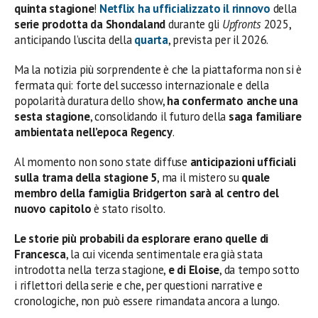
quinta stagione
!
Netflix
ha ufficializzato il rinnovo
della
serie prodotta da Shondaland
durante gli
Upfronts
2025,
anticipando l’uscita della
quarta
, prevista per il 2026.
Ma la notizia più sorprendente è che la piattaforma non si è
fermata qui: forte del successo internazionale e della
popolarità duratura dello show,
ha confermato anche una
sesta stagione
, consolidando il futuro della
saga familiare
ambientata nell’epoca Regency
.
Al momento non sono state diffuse
anticipazioni ufficiali
sulla trama della stagione 5
, ma il mistero su
quale
membro della famiglia Bridgerton sarà al centro del
nuovo capitolo
è stato risolto.
Le storie più probabili da esplorare erano quelle di
Francesca
, la cui vicenda sentimentale era già stata
introdotta nella terza stagione,
e di Eloise
, da tempo sotto
i riflettori della serie e che, per questioni narrative e
cronologiche, non può essere rimandata ancora a lungo.