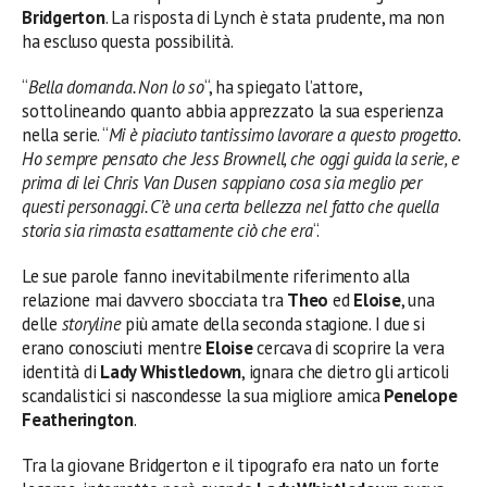
Bridgerton
. La risposta di Lynch è stata prudente, ma non
ha escluso questa possibilità.
“
Bella domanda. Non lo so
“, ha spiegato l’attore,
sottolineando quanto abbia apprezzato la sua esperienza
nella serie. “
Mi è piaciuto tantissimo lavorare a questo progetto.
Ho sempre pensato che Jess Brownell, che oggi guida la serie, e
prima di lei Chris Van Dusen sappiano cosa sia meglio per
questi personaggi. C’è una certa bellezza nel fatto che quella
storia sia rimasta esattamente ciò che era
“.
Le sue parole fanno inevitabilmente riferimento alla
relazione mai davvero sbocciata tra
Theo
ed
Eloise
, una
delle
storyline
più amate della seconda stagione. I due si
erano conosciuti mentre
Eloise
cercava di scoprire la vera
identità di
Lady Whistledown
, ignara che dietro gli articoli
scandalistici si nascondesse la sua migliore amica
Penelope
Featherington
.
Tra la giovane Bridgerton e il tipografo era nato un forte