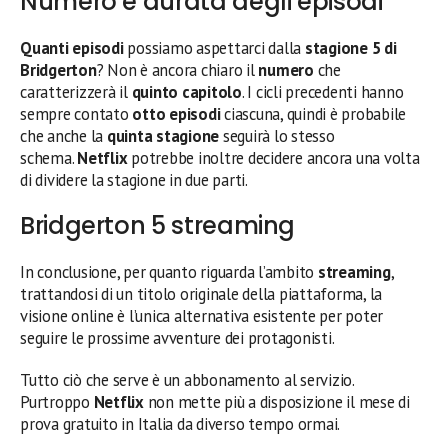
Numero e durata degli episodi
Quanti episodi
possiamo aspettarci dalla
stagione 5 di
Bridgerton
? Non è ancora chiaro il
numero
che
caratterizzerà il
quinto capitolo
. I cicli precedenti hanno
sempre contato
otto episodi
ciascuna, quindi è probabile
che anche la
quinta stagione
seguirà lo stesso
schema.
Netflix
potrebbe inoltre decidere ancora una volta
di dividere la stagione in due parti.
Bridgerton 5 streaming
In conclusione, per quanto riguarda l’ambito
streaming
,
trattandosi di un titolo originale della piattaforma, la
visione online è l’unica alternativa esistente per poter
seguire le prossime avventure dei protagonisti.
Tutto ciò che serve è un abbonamento al servizio.
Purtroppo
Netflix
non mette più a disposizione il mese di
prova gratuito in Italia da diverso tempo ormai.