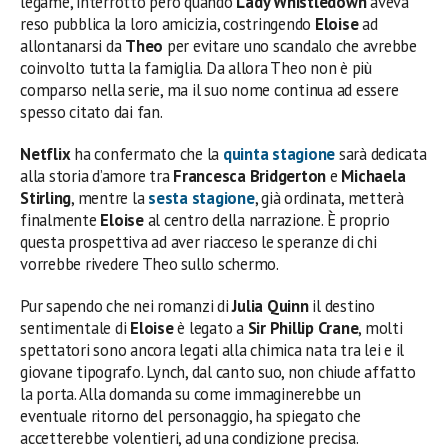
legame, interrotto però quando
Lady Whistledown
aveva
reso pubblica la loro amicizia, costringendo
Eloise
ad
allontanarsi da
Theo
per evitare uno scandalo che avrebbe
coinvolto tutta la famiglia. Da allora Theo non è più
comparso nella serie, ma il suo nome continua ad essere
spesso citato dai fan.
Netflix
ha confermato che la
quinta stagione
sarà dedicata
alla storia d’amore tra
Francesca Bridgerton
e
Michaela
Stirling
, mentre la
sesta stagione
, già ordinata, metterà
finalmente
Eloise
al centro della narrazione. È proprio
questa prospettiva ad aver riacceso le speranze di chi
vorrebbe rivedere Theo sullo schermo.
Pur sapendo che nei romanzi di
Julia Quinn
il destino
sentimentale di
Eloise
è legato a
Sir Phillip Crane
, molti
spettatori sono ancora legati alla chimica nata tra lei e il
giovane tipografo. Lynch, dal canto suo, non chiude affatto
la porta. Alla domanda su come immaginerebbe un
eventuale ritorno del personaggio, ha spiegato che
accetterebbe volentieri, ad una condizione precisa.