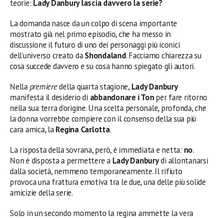
teorie:
Lady Danbury lascia davvero la serie?
La domanda nasce da un colpo di scena importante
mostrato già nel primo episodio, che ha messo in
discussione il futuro di uno dei personaggi più iconici
dell’universo creato da
Shondaland
. Facciamo chiarezza su
cosa succede davvero e su cosa hanno spiegato gli autori.
Nella
premiere
della quarta stagione,
Lady Danbury
manifesta il desiderio di
abbandonare i Ton
per fare ritorno
nella sua terra d’origine. Una scelta personale, profonda, che
la donna vorrebbe compiere con il consenso della sua più
cara amica, la
Regina Carlotta
.
La risposta della sovrana, però, è immediata e netta:
no
.
Non è disposta a permettere a
Lady Danbury
di allontanarsi
dalla società, nemmeno temporaneamente. Il rifiuto
provoca una frattura emotiva tra le due, una delle più solide
amicizie della serie.
Solo in un secondo momento la regina ammette la vera