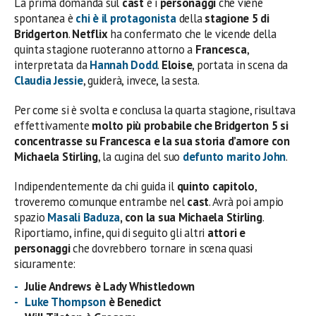
La prima domanda sul
cast
e i
personaggi
che viene
spontanea è
chi è il protagonista
della
stagione 5 di
Bridgerton
.
Netflix
ha confermato che le vicende della
quinta stagione ruoteranno attorno a
Francesca
,
interpretata da
Hannah Dodd
.
Eloise
, portata in scena da
Claudia Jessie
, guiderà, invece, la sesta.
Per come si è svolta e conclusa la quarta stagione, risultava
effettivamente
molto più probabile che Bridgerton 5 si
concentrasse su Francesca e la sua storia d’amore con
Michaela Stirling
, la cugina del suo
defunto marito John
.
Indipendentemente da chi guida il
quinto capitolo
,
troveremo comunque entrambe nel
cast
. Avrà poi ampio
spazio
Masali Baduza
, con la sua Michaela Stirling
.
Riportiamo, infine, qui di seguito gli altri
attori e
personaggi
che dovrebbero tornare in scena quasi
sicuramente:
Julie Andrews
è
Lady Whistledown
Luke Thompson
è Benedict