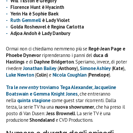
Will Tilston è Gregory
Florence Hunt è Hyacinth
Yerin
Ha è Sophie Baek
Ruth Gemmell
è
Lady Violet
Golda
Rosheuvel
è
Regina Carlotta
Adjoa Andoh è
Lady Danbury
Ormai non ci chiediamo nemmeno più se
Regé-Jean Page e
Phoebe Dynevor
riprenderanno i panni del
duca di
Hastings
e di
Daphne Bridgerton
. Speriamo, invece, di poter
rivedere
Jonathan Bailey
(
Anthony
),
Simone Ashley
(
Kate
),
Luke Newton
(
Colin
) e
Nicola Coughlan
(
Penelope
).
Tra le
new entry
troviamo
Tega Alexander
,
Jacqueline
Boatswain
e
Gemma Knight Jones
, che entreranno
nella
quinta stagione
come guest star ricorrenti. Dalla
terza, la serie TV ha una
nuova showrunner
, che ha preso il
posto di Van Dusen:
Jess Brownell
. La serie TV è una
produzione
Shondaland
e CVD Productions.