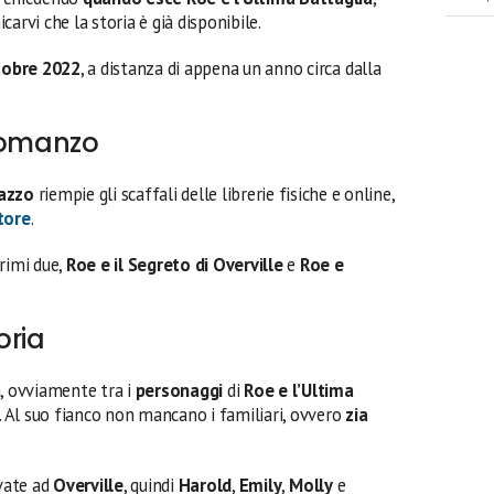
arvi che la storia è già disponibile.
tobre 2022
, a distanza di appena un anno circa dalla
 romanzo
azzo
riempie gli scaffali delle librerie fisiche e online,
tore
.
rimi due,
Roe e il Segreto di Overville
e
Roe e
oria
a, ovviamente tra i
personaggi
di
Roe e l’Ultima
. Al suo fianco non mancano i familiari, ovvero
zia
ivate ad
Overville
, quindi
Harold
,
Emily
,
Molly
e