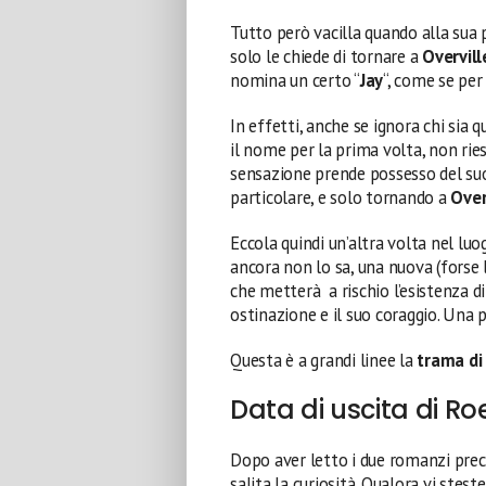
Tutto però vacilla quando alla sua
solo le chiede di tornare a
Overvill
nomina un certo “
Jay
“, come se pe
In effetti, anche se ignora chi sia
il nome per la prima volta, non rie
sensazione prende possesso del suo
particolare, e solo tornando a
Over
Eccola quindi un’altra volta nel luo
ancora non lo sa, una nuova (forse l
che metterà a rischio l’esistenza di 
ostinazione e il suo coraggio. Una 
Questa è a grandi linee la
trama di
Data di uscita di Ro
Dopo aver letto i due romanzi prec
salita la curiosità. Qualora vi stes