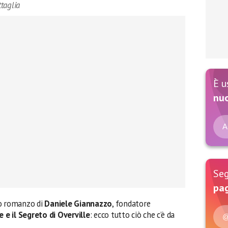
ttaglia
È u
nu
A
Seg
pag
vo romanzo di
Daniele Giannazzo
, fondatore
e e il Segreto di Overville
: ecco tutto ciò che c’è da
@