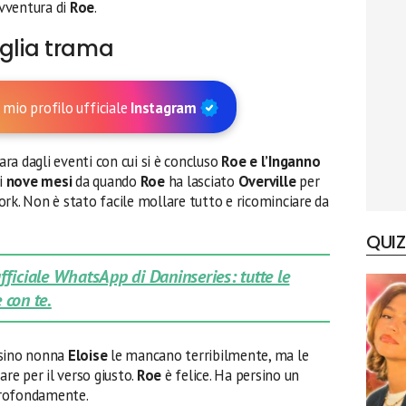
vventura di
Roe
.
aglia trama
 mio profilo ufficiale
Instagram
ara dagli eventi con cui si è concluso
Roe e l’Inganno
i
nove mesi
da quando
Roe
ha lasciato
Overville
per
rk. Non è stato facile mollare tutto e ricominciare da
QUIZ
 ufficiale WhatsApp di Daninseries: tutte le
 con te.
sino nonna
Eloise
le mancano terribilmente, ma le
e per il verso giusto.
Roe
è felice. Ha persino un
profondamente.