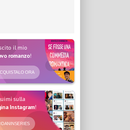
scito il mio
ovo romanzo
!
CQUISTALO ORA
uimi sulla
ina Instagram
!
DANINSERIES