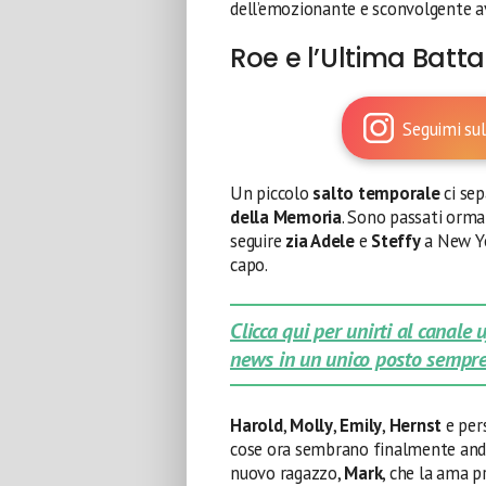
dell’emozionante e sconvolgente a
Roe e l’Ultima Batt
Seguimi sul
Un piccolo
salto temporale
ci sep
della Memoria
. Sono passati orma
seguire
zia Adele
e
Steffy
a New Yo
capo.
Clicca qui per unirti al canale
news in un unico posto sempre
Harold
,
Molly
,
Emily
,
Hernst
e per
cose ora sembrano finalmente andar
nuovo ragazzo,
Mark
, che la ama 