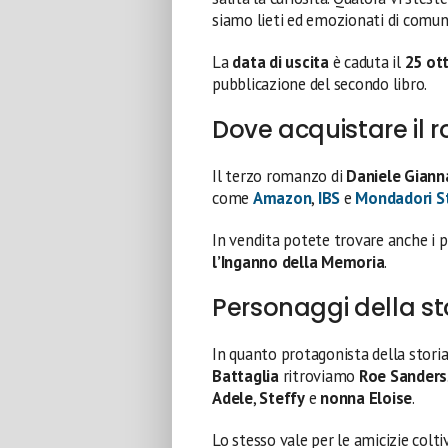
siamo lieti ed emozionati di comunic
La
data di uscita
è caduta il
25 ot
pubblicazione del secondo libro.
Dove acquistare il
Il terzo romanzo di
Daniele Giann
come
Amazon
,
IBS
e
Mondadori S
In vendita potete trovare anche i p
l’Inganno della Memoria
.
Personaggi della st
In quanto protagonista della stori
Battaglia
ritroviamo
Roe
Sanders
Adele
,
Steffy
e
nonna Eloise
.
Lo stesso vale per le amicizie colt