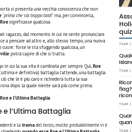
 porta si presenta una vecchia conoscenza che non
Ass
e
“
prima che sia troppo tardi
” ma, per convincerla,
r
Roe
significasse qualcosa.
Holl
quiz
 quel ragazzo, dal momento in cui ne sente pronunciare
sce a pensare ad altro e, allo stesso tempo, una nuova
TEAM |
 cuore: forse le sta sfuggendo qualcosa, un
ville
potrà capire di che si tratta.
Qual
Islan
go in cui la sua vita è cambiata per sempre. Qui,
Roe
TEAM |
’ultima e definitiva) battaglia l’attende, una battaglia
ciò che le è più caro e richiederà tutta la sua
Rico
prova dopo la quale niente sarà più come prima.
flag?
ricon
 Roe e l’Ultima Battaglia
.
TEAM |
e e l’Ultima Battaglia
Quant
quan
edenti e la
trama
del terzo, molto probabilmente vi è
te chiedendo
quando esce Roe e l
‘
Ultima Battaglia
,
TEAM |