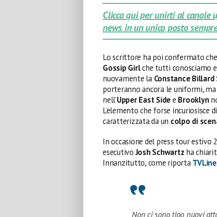
Clicca qui per unirti al canale
news in un unico posto sempre
Lo scrittore ha poi confermato che 
Gossip Girl
che tutti conosciamo e
nuovamente la
Constance Billard
porteranno ancora le uniformi, ma a
nell’
Upper East Side
e
Brooklyn
no
L’elemento che forse incuriosisce di
caratterizzata da un
colpo di scen
In occasione del press tour estivo 2
esecutivo
Josh Schwartz
ha chiarit
Innanzitutto, come riporta
TVLine
Non ci sono tipo nuovi atto