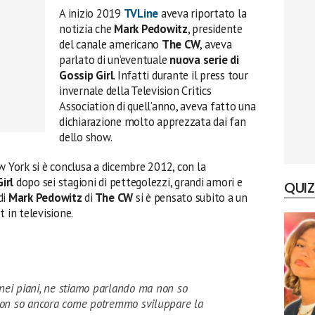
A inizio 2019
TVLine
aveva riportato la
notizia che
Mark Pedowitz
, presidente
del canale americano
The CW
, aveva
parlato di un’eventuale
nuova serie di
Gossip Girl
. Infatti durante il press tour
invernale della Television Critics
Association di quell’anno, aveva fatto una
dichiarazione molto apprezzata dai fan
dello show.
 York si è conclusa a dicembre 2012, con la
irl
dopo sei stagioni di pettegolezzi, grandi amori e
QUIZ
di
Mark Pedowitz
di
The CW
si è pensato subito a un
 in televisione.
è nei piani, ne stiamo parlando ma non so
 Non so ancora come potremmo sviluppare la