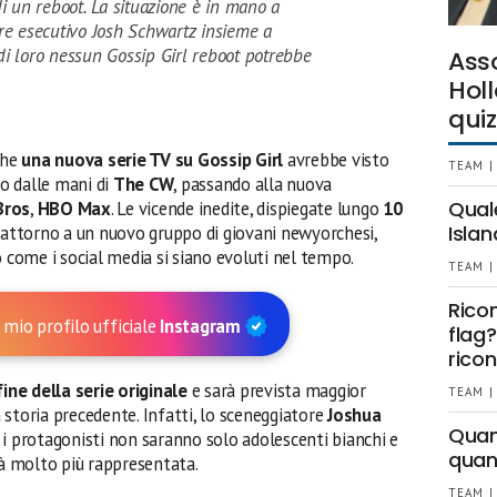
i un reboot. La situazione è in mano a
re esecutivo Josh Schwartz insieme a
i loro nessun Gossip Girl reboot potrebbe
Ass
Holl
quiz
che
una nuova serie TV su Gossip Girl
avrebbe visto
TEAM |
o dalle mani di
The CW
, passando alla nuova
Qual
Bros
,
HBO Max
. Le vicende inedite, dispiegate lungo
10
Islan
 attorno a un nuovo gruppo di giovani newyorchesi,
 come i social media si siano evoluti nel tempo.
TEAM |
Rico
 mio profilo ufficiale
Instagram
flag?
ricon
fine della serie originale
e sarà prevista maggior
TEAM |
la storia precedente. Infatti, lo sceneggiatore
Joshua
Quant
 i protagonisti non saranno solo adolescenti bianchi e
quan
à molto più rappresentata.
TEAM |