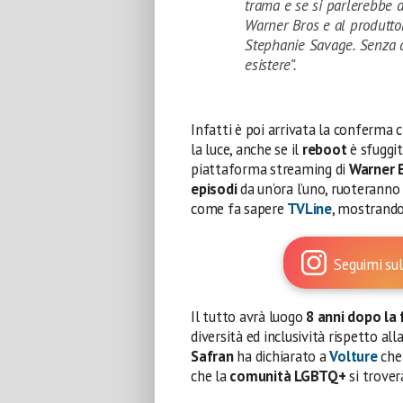
trama e se si parlerebbe d
Warner Bros e al produtto
Stephanie Savage. Senza d
esistere”.
Infatti è poi arrivata la conferma 
la luce, anche se il
reboot
è sfuggit
piattaforma streaming di
Warner 
episodi
da un’ora l’uno, ruoteranno
come fa sapere
TVLine
, mostrando
Seguimi sul
Il tutto avrà luogo
8 anni dopo la 
diversità ed inclusività rispetto al
Safran
ha dichiarato a
Volture
che
che la
comunità LGBTQ+
si trover