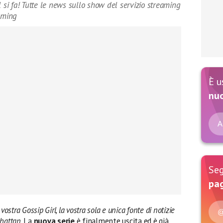
l si fa! Tutte le news sullo show del servizio streaming
eaming
È u
nu
A
Seg
pag
ostra Gossip Girl, la vostra sola e unica fonte di notizie
@
nhattan
. La
nuova serie
è finalmente uscita ed è già