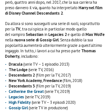
però, quattro anni dopo, nel 2017, che la sua carriera ha
preso davvero il via, quanto ha interpretato
Harry nel film
di Disney Channel Descendants 2
.
Da allora si sono susseguiti una serie di ruoli, soprattutto
per la
TV
, tra cui spicca in particolar modo quello
del vampiro
Sebastian
in
Legacies 2
e quello di
Max Wolfe
nella
nuova serie di Gossip Girl
. Senza dubbio la sua
popolarità aumenterà ulteriormente grazie a quest’ultimo
ingaggio. In tutto, i lavori a cui ha preso parte
Thomas
Doherty
, includono:
Dracula
(serie TV – 1 episodio 2013)
The Lodge
(serie TV, 2016)
Descendants 2
(film per la TV, 2017)
New York Academy, Freedance
(film, 2018)
Descendants 3
(film per la TV, 2019)
Catherine the Great
(serie TV, 2019)
Legacies
(serie TV, 2019)
High Fidelity
(serie TV – 3 episodi 2020)
Gossip Girl
(serie TV in produzione)