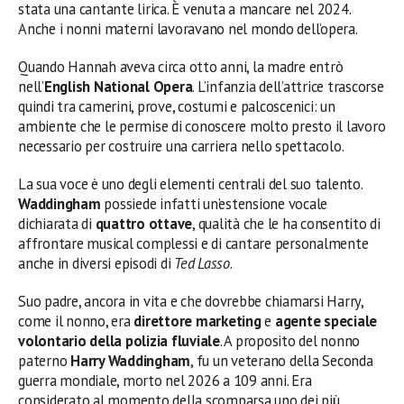
stata una cantante lirica. È venuta a mancare nel 2024.
Anche i nonni materni lavoravano nel mondo dell’opera.
Quando Hannah aveva circa otto anni, la madre entrò
nell’
English National Opera
. L’infanzia dell’attrice trascorse
quindi tra camerini, prove, costumi e palcoscenici: un
ambiente che le permise di conoscere molto presto il lavoro
necessario per costruire una carriera nello spettacolo.
La sua voce è uno degli elementi centrali del suo talento.
Waddingham
possiede infatti un’estensione vocale
dichiarata di
quattro ottave
, qualità che le ha consentito di
affrontare musical complessi e di cantare personalmente
anche in diversi episodi di
Ted Lasso
.
Suo padre, ancora in vita e che dovrebbe chiamarsi Harry,
come il nonno, era
direttore marketing
e
agente speciale
volontario della polizia fluviale
. A proposito del nonno
paterno
Harry Waddingham
, fu un veterano della Seconda
guerra mondiale, morto nel 2026 a 109 anni. Era
considerato al momento della scomparsa uno dei più