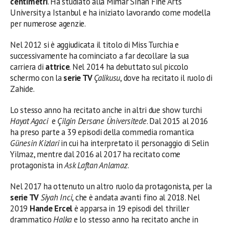
centimetri
. Ha studiato alla Mimar Sinan Fine Arts
University a Istanbul e ha iniziato lavorando come modella
per numerose agenzie.
Nel 2012 si è aggiudicata il titolo di Miss Turchia e
successivamente ha cominciato a far decollare la sua
carriera di
attrice
. Nel 2014 ha debuttato sul piccolo
schermo con la
serie TV
Çalikusu
, dove ha recitato il ruolo di
Zahide.
Lo stesso anno ha recitato anche in altri due show turchi
Hayat Agaci
e
Çilgin Dersane Üniversitede
. Dal 2015 al 2016
ha preso parte a 39 episodi della commedia romantica
Günesin Kizlari
in cui ha interpretato il personaggio di Selin
Yilmaz, mentre dal 2016 al 2017 ha recitato come
protagonista in
Ask Laftan Anlamaz
.
Nel 2017 ha ottenuto un altro ruolo da protagonista, per la
serie TV
Siyah Inci
, che è andata avanti fino al 2018. Nel
2019
Hande Ercel
è apparsa in 19 episodi del thriller
drammatico
Halka
e lo stesso anno ha recitato anche in