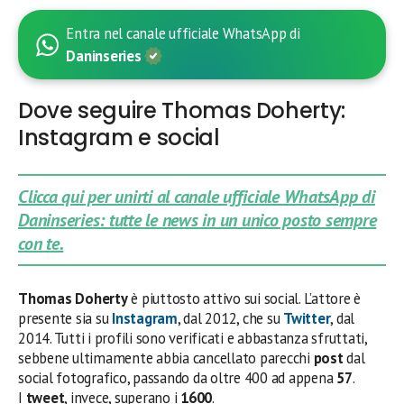
Entra nel canale ufficiale WhatsApp di
Daninseries
Dove seguire Thomas Doherty:
Instagram e social
Clicca qui per unirti al canale ufficiale WhatsApp di
Daninseries: tutte le news in un unico posto sempre
con te.
Thomas Doherty
è piuttosto attivo sui social. L’attore è
presente sia su
Instagram
, dal 2012, che su
Twitter
, dal
2014. Tutti i profili sono verificati e abbastanza sfruttati,
sebbene ultimamente abbia cancellato parecchi
post
dal
social fotografico, passando da oltre 400 ad appena
57
.
I
tweet
, invece, superano i
1600
.