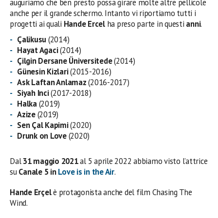
auguriamo che ben presto possa girare molte altre pellicole
anche per il grande schermo. Intanto vi riportiamo tutti i
progetti ai quali
Hande Ercel
ha preso parte in questi
anni
.
Çalikusu
(2014)
Hayat Agaci
(2014)
Çilgin Dersane Üniversitede
(2014)
Günesin Kizlari
(2015-2016)
Ask Laftan Anlamaz
(2016-2017)
Siyah Inci
(2017-2018)
Halka
(2019)
Azize
(2019)
Sen Çal Kapimi
(2020)
Drunk on Love
(2020)
Dal
31 maggio 2021
al 5 aprile 2022 abbiamo visto l’attrice
su
Canale 5 in
Love is in the Air
.
Hande Erçel
è protagonista anche del film Chasing The
Wind.