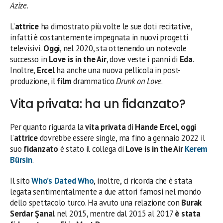
Azize
.
L’
attrice
ha dimostrato più volte le sue doti recitative,
infatti è costantemente impegnata in nuovi progetti
televisivi.
Oggi
, nel 2020, sta ottenendo un notevole
successo in
Love is in the Air
, dove veste i panni di
Eda
.
Inoltre,
Ercel
ha anche una nuova pellicola in post-
produzione, il
film
drammatico
Drunk on Love
.
Vita privata: ha un fidanzato?
Per quanto riguarda la
vita privata
di
Hande Ercel
,
oggi
l’
attrice
dovrebbe essere single, ma fino a gennaio 2022 il
suo
fidanzato
è stato il collega di
Love is in the Air
Kerem
Bürsin
.
Il sito
Who’s Dated Who
, inoltre, ci ricorda che è stata
legata sentimentalmente a due attori famosi nel mondo
dello spettacolo turco. Ha avuto una relazione con
Burak
Serdar Şanal
nel 2015, mentre dal 2015 al 2017
è stata