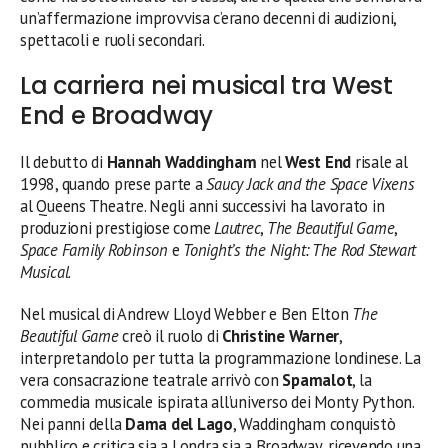
un’affermazione improvvisa c’erano decenni di audizioni,
spettacoli e ruoli secondari.
La carriera nei musical tra West
End e Broadway
Il debutto di
Hannah Waddingham
nel
West End
risale al
1998, quando prese parte a
Saucy Jack and the Space Vixens
al Queens Theatre. Negli anni successivi ha lavorato in
produzioni prestigiose come
Lautrec
,
The Beautiful Game
,
Space Family Robinson
e
Tonight’s the Night: The Rod Stewart
Musical
.
Nel musical di Andrew Lloyd Webber e Ben Elton
The
Beautiful Game
creò il ruolo di
Christine Warner
,
interpretandolo per tutta la programmazione londinese. La
vera consacrazione teatrale arrivò con
Spamalot
, la
commedia musicale ispirata all’universo dei Monty Python.
Nei panni della
Dama del Lago
, Waddingham conquistò
pubblico e critica sia a Londra sia a Broadway, ricevendo una