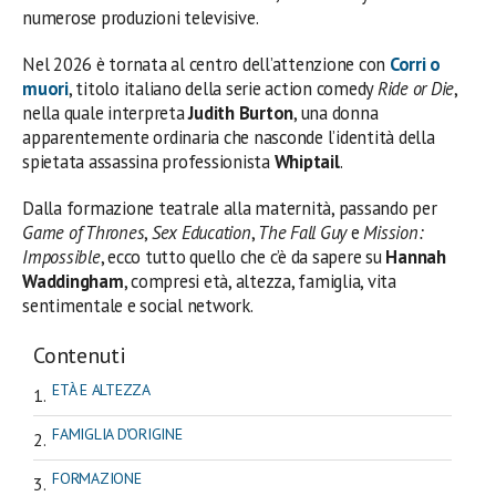
numerose produzioni televisive.
Nel 2026 è tornata al centro dell’attenzione con
Corri o
muori
, titolo italiano della serie action comedy
Ride or Die
,
nella quale interpreta
Judith Burton
, una donna
apparentemente ordinaria che nasconde l’identità della
spietata assassina professionista
Whiptail
.
Dalla formazione teatrale alla maternità, passando per
Game of Thrones
,
Sex Education
,
The Fall Guy
e
Mission:
Impossible
, ecco tutto quello che c’è da sapere su
Hannah
Waddingham
, compresi età, altezza, famiglia, vita
sentimentale e social network.
Contenuti
ETÀ E ALTEZZA
FAMIGLIA D'ORIGINE
FORMAZIONE