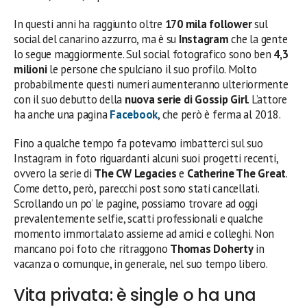
In questi anni ha raggiunto oltre
170 mila follower
sul
social del canarino azzurro, ma è su
Instagram
che la gente
lo segue maggiormente. Sul social fotografico sono ben
4,3
milioni
le persone che spulciano il suo profilo. Molto
probabilmente questi numeri aumenteranno ulteriormente
con il suo debutto della
nuova serie di Gossip Girl
. L’attore
ha anche una pagina
Facebook
, che però è ferma al 2018.
Fino a qualche tempo fa potevamo imbatterci sul suo
Instagram in foto riguardanti alcuni suoi progetti recenti,
ovvero la serie di
The CW
Legacies
e
Catherine The Great
.
Come detto, però, parecchi post sono stati cancellati.
Scrollando un po’ le pagine, possiamo trovare ad oggi
prevalentemente selfie, scatti professionali e qualche
momento immortalato assieme ad amici e colleghi. Non
mancano poi foto che ritraggono
Thomas Doherty
in
vacanza o comunque, in generale, nel suo tempo libero.
Vita privata: è single o ha una