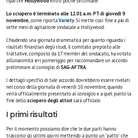
ripartire
Hollywood
entro poche settimane.
Lo sciopero è terminato alle 12.01 a.m. PT di giovedì 9
novembre
, come riporta
Variety
. Si mette così fine a più di
sette mesi di agitazione sindacale a Hollywood.
Chiudendo una giornata drammatica per quanto riguarda i
risultati finanziari degli studi, il comitato preposto alle
trattative, composto da 17 membri del sindacato, ha votato
all’unanimità ieri pomeriggio per raccomandare un accordo
preliminare al consiglio di
SAG-AFTRA
.
I dettagli specifici di tale accordo dovrebbero essere rivelati
nel corso della giornata di venerdì 10 novembre, quando
verrà ufficialmente presentato al consiglio e a quel punto la
fine dello
sciopero degli attori
sarà ufficiale.
I primi risultati
Per il momento possiamo dire che le due parti hanno
trascorso gli ultimi giorni mettendo a punto un “patto” che