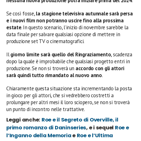
nessuna nuova produzione potrà iniziare prima del 2024
.
Se così fosse,
la stagione televisiva autunnale sarà persa
e i nuovi film non potranno uscire fino alla prossima
estate
. In questo scenario, l’inizio di novembre sarebbe la
data finale per salvare qualsiasi opzione di mettere in
produzione set TV o cinematografici.
Il
giorno limite sarà quello del Ringraziamento
, scadenza
dopo la quale è improbabile che qualsiasi progetto entri in
produzione. Se non si troverà un
accordo con gli attori
sarà quindi tutto rimandato al nuovo anno
.
Chiaramente questa situazione sta incrementando la posta
in gioco per gli attori, che si vedrebbero costretti a
prolungare per altri mesi il loro sciopero, se non si troverà
un punto di incontro nelle trattative.
Leggi anche:
Roe e il Segreto di Overville, il
primo romanzo di Daninseries
, e i sequel
Roe e
l’Inganno della Memoria
e
Roe e l’Ultima