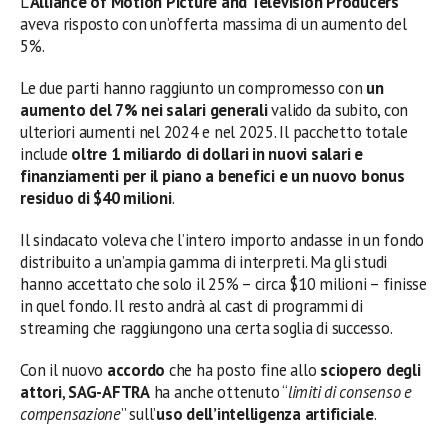
L’
Alliance of Motion Picture and Television Producers
aveva risposto con un’offerta massima di un aumento del
5%.
Le due parti hanno raggiunto un compromesso con
un
aumento del 7% nei salari generali
valido da subito, con
ulteriori aumenti nel 2024 e nel 2025. Il pacchetto totale
include
oltre 1 miliardo di dollari in nuovi salari e
finanziamenti per il piano a benefici e un nuovo bonus
residuo di $40 milioni
.
Il sindacato voleva che l’intero importo andasse in un fondo
distribuito a un’ampia gamma di interpreti. Ma gli studi
hanno accettato che solo il 25% – circa $10 milioni – finisse
in quel fondo. Il resto andrà al cast di programmi di
streaming che raggiungono una certa soglia di successo.
Con il nuovo
accordo
che ha posto fine allo
sciopero degli
attori
,
SAG-AFTRA
ha anche ottenuto “
limiti di consenso e
compensazione
” sull’
uso dell’intelligenza artificiale
.