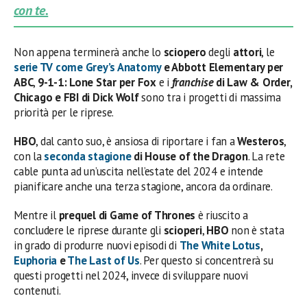
con te.
Non appena terminerà anche lo
sciopero
degli
attori
, le
serie TV
come
Grey’s Anatomy
e Abbott Elementary per
ABC
,
9-1-1: Lone Star per Fox
e i
franchise
di Law & Order,
Chicago e FBI di Dick Wolf
sono tra i progetti di massima
priorità per le riprese.
HBO
, dal canto suo, è ansiosa di riportare i fan a
Westeros
,
con la
seconda stagione
di House of the Dragon
. La rete
cable punta ad un’uscita nell’estate del 2024 e intende
pianificare anche una terza stagione, ancora da ordinare.
Mentre il
prequel di Game of Thrones
è riuscito a
concludere le riprese durante gli
scioperi
,
HBO
non è stata
in grado di produrre nuovi episodi di
The White Lotus
,
Euphoria
e
The Last of Us
. Per questo si concentrerà su
questi progetti nel 2024, invece di sviluppare nuovi
contenuti.