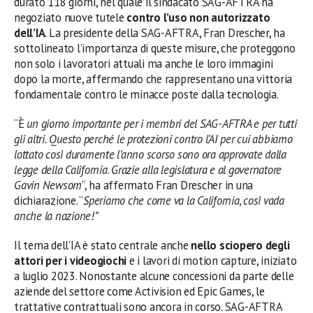
durato 118 giorni, nel quale il sindacato SAG-AFTRA ha
negoziato nuove tutele
contro l’uso non autorizzato
dell’IA
. La presidente della SAG-AFTRA, Fran Drescher, ha
sottolineato l’importanza di queste misure, che proteggono
non solo i lavoratori attuali ma anche le loro immagini
dopo la morte, affermando che rappresentano una vittoria
fondamentale contro le minacce poste dalla tecnologia.
“È
un giorno importante per i membri del SAG-AFTRA e per tutti
gli altri.
Questo perché le protezioni contro l’AI per cui abbiamo
lottato così duramente l’anno scorso sono ora approvate dalla
legge della California
.
Grazie alla legislatura e al governatore
Gavin Newsom
“, ha affermato Fran Drescher in una
dichiarazione. “
Speriamo che come va la California, così vada
anche la nazione!”
Il tema dell’IA è stato centrale anche
nello sciopero degli
attori per i videogiochi
e i lavori di motion capture, iniziato
a luglio 2023. Nonostante alcune concessioni da parte delle
aziende del settore come Activision ed Epic Games, le
trattative contrattuali sono ancora in corso. SAG-AFTRA