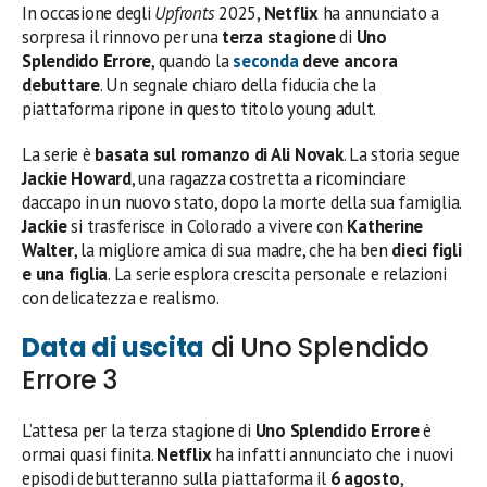
In occasione degli
Upfronts
2025,
Netflix
ha annunciato a
sorpresa il rinnovo per una
terza stagione
di
Uno
Splendido Errore
, quando la
seconda
deve ancora
debuttare
. Un segnale chiaro della fiducia che la
piattaforma ripone in questo titolo young adult.
La serie è
basata sul romanzo di Ali Novak
. La storia segue
Jackie Howard
, una ragazza costretta a ricominciare
daccapo in un nuovo stato, dopo la morte della sua famiglia.
Jackie
si trasferisce in Colorado a vivere con
Katherine
Walter
, la migliore amica di sua madre, che ha ben
dieci figli
e una figlia
. La serie esplora crescita personale e relazioni
con delicatezza e realismo.
Data di uscita
di Uno Splendido
Errore 3
L’attesa per la terza stagione di
Uno Splendido Errore
è
ormai quasi finita.
Netflix
ha infatti annunciato che i nuovi
episodi debutteranno sulla piattaforma il
6 agosto
,