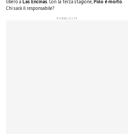
libero a
Las Encinas
. Con la terza stagione,
Polo è morto
.
Chi sarà il responsabile?