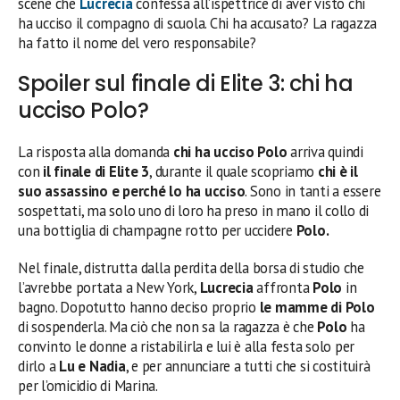
scene che
Lucrecia
confessa all’ispettrice di aver visto chi
ha ucciso il compagno di scuola. Chi ha accusato? La ragazza
ha fatto il nome del vero responsabile?
Spoiler sul finale di Elite 3: chi ha
ucciso Polo?
La risposta alla domanda
chi ha ucciso Polo
arriva quindi
con
il finale di Elite 3
, durante il quale scopriamo
chi è il
suo assassino e perché lo ha ucciso
. Sono in tanti a essere
sospettati, ma solo uno di loro ha preso in mano il collo di
una bottiglia di champagne rotto per uccidere
Polo.
Nel finale, distrutta dalla perdita della borsa di studio che
l’avrebbe portata a New York,
Lucrecia
affronta
Polo
in
bagno. Dopotutto hanno deciso proprio
le mamme di Polo
di sospenderla. Ma ciò che non sa la ragazza è che
Polo
ha
convinto le donne a ristabilirla e lui è alla festa solo per
dirlo a
Lu e Nadia
, e per annunciare a tutti che si costituirà
per l’omicidio di Marina.