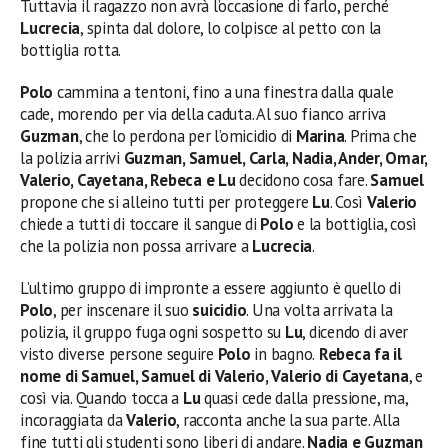
Tuttavia il ragazzo non avrà l’occasione di farlo, perché
Lucrecia
, spinta dal dolore, lo colpisce al petto con la
bottiglia rotta.
Polo
cammina a tentoni, fino a una finestra dalla quale
cade, morendo per via della caduta. Al suo fianco arriva
Guzman
, che lo perdona per l’omicidio di
Marina
. Prima che
la polizia arrivi
Guzman, Samuel, Carla, Nadia, Ander, Omar,
Valerio, Cayetana, Rebeca e Lu
decidono cosa fare.
Samuel
propone che si alleino tutti per proteggere
Lu
. Così
Valerio
chiede a tutti di toccare il sangue di
Polo
e la bottiglia, così
che la polizia non possa arrivare a
Lucrecia
.
L’ultimo gruppo di impronte a essere aggiunto è quello di
Polo
, per inscenare il suo
suicidio
. Una volta arrivata la
polizia, il gruppo fuga ogni sospetto su
Lu
, dicendo di aver
visto diverse persone seguire
Polo
in bagno.
Rebeca fa il
nome di Samuel, Samuel di Valerio, Valerio di Cayetana
, e
così via. Quando tocca a
Lu
quasi cede dalla pressione, ma,
incoraggiata da
Valerio
, racconta anche la sua parte. Alla
fine tutti gli studenti sono liberi di andare.
Nadia e Guzman