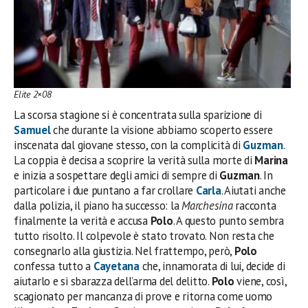
Elite 2×08
La scorsa stagione si è concentrata sulla sparizione di
Samuel
che durante la visione abbiamo scoperto essere
inscenata dal giovane stesso, con la complicità di
Guzman
.
La coppia è decisa a scoprire la verità sulla morte di
Marina
e inizia a sospettare degli amici di sempre di
Guzman
. In
particolare i due puntano a far crollare
Carla
. Aiutati anche
dalla polizia, il piano ha successo: la
Marchesina
racconta
finalmente la verità e accusa
Polo
. A questo punto sembra
tutto risolto. Il colpevole è stato trovato. Non resta che
consegnarlo alla giustizia. Nel frattempo, però,
Polo
confessa tutto a
Cayetana
che, innamorata di lui, decide di
aiutarlo e si sbarazza dell’arma del delitto.
Polo
viene, così,
scagionato per mancanza di prove e ritorna come uomo