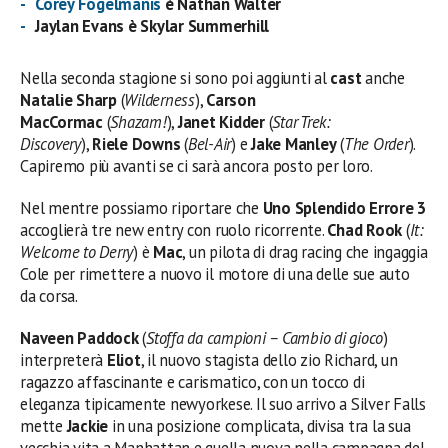
Corey Fogelmanis
è Nathan Walter
Jaylan Evans è Skylar Summerhill
Nella seconda stagione si sono poi aggiunti al
cast
anche
Natalie Sharp
(
Wilderness
),
Carson
MacCormac
(
Shazam!
),
Janet Kidder
(
Star Trek:
Discovery
),
Riele Downs
(
Bel-Air
) e
Jake Manley
(
The Order
).
Capiremo più avanti se ci sarà ancora posto per loro.
Nel mentre possiamo riportare che
Uno Splendido Errore 3
accoglierà tre new entry con ruolo ricorrente.
Chad Rook
(
It:
Welcome to Derry
) è
Mac
, un pilota di drag racing che ingaggia
Cole per rimettere a nuovo il motore di una delle sue auto
da corsa.
Naveen Paddock
(
Stoffa da campioni – Cambio di gioco
)
interpreterà
Eliot
, il nuovo stagista dello zio Richard, un
ragazzo affascinante e carismatico, con un tocco di
eleganza tipicamente newyorkese. Il suo arrivo a Silver Falls
mette
Jackie
in una posizione complicata, divisa tra la sua
vecchia vita a Manhattan e quella nuova nella campagna del