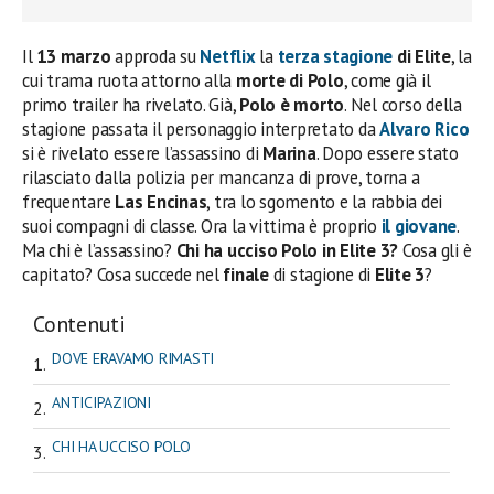
Il
13 marzo
approda su
Netflix
la
terza stagione
di Elite
, la
cui trama ruota attorno alla
morte di Polo
, come già il
primo trailer ha rivelato. Già,
Polo è morto
. Nel corso della
stagione passata il personaggio interpretato da
Alvaro Rico
si è rivelato essere l’assassino di
Marina
. Dopo essere stato
rilasciato dalla polizia per mancanza di prove, torna a
frequentare
Las Encinas
, tra lo sgomento e la rabbia dei
suoi compagni di classe. Ora la vittima è proprio
il giovane
.
Ma chi è l’assassino?
Chi ha ucciso Polo in Elite 3?
Cosa gli è
capitato? Cosa succede nel
finale
di stagione di
Elite 3
?
Contenuti
DOVE ERAVAMO RIMASTI
ANTICIPAZIONI
CHI HA UCCISO POLO