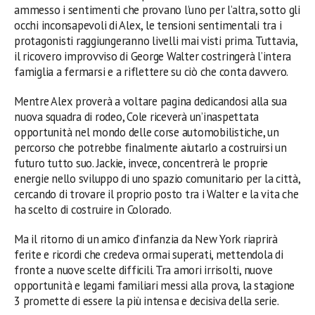
ammesso i sentimenti che provano l’uno per l’altra, sotto gli
occhi inconsapevoli di Alex, le tensioni sentimentali tra i
protagonisti raggiungeranno livelli mai visti prima. Tuttavia,
il ricovero improvviso di George Walter costringerà l’intera
famiglia a fermarsi e a riflettere su ciò che conta davvero.
Mentre Alex proverà a voltare pagina dedicandosi alla sua
nuova squadra di rodeo, Cole riceverà un’inaspettata
opportunità nel mondo delle corse automobilistiche, un
percorso che potrebbe finalmente aiutarlo a costruirsi un
futuro tutto suo. Jackie, invece, concentrerà le proprie
energie nello sviluppo di uno spazio comunitario per la città,
cercando di trovare il proprio posto tra i Walter e la vita che
ha scelto di costruire in Colorado.
Ma il ritorno di un amico d’infanzia da New York riaprirà
ferite e ricordi che credeva ormai superati, mettendola di
fronte a nuove scelte difficili. Tra amori irrisolti, nuove
opportunità e legami familiari messi alla prova, la stagione
3 promette di essere la più intensa e decisiva della serie.