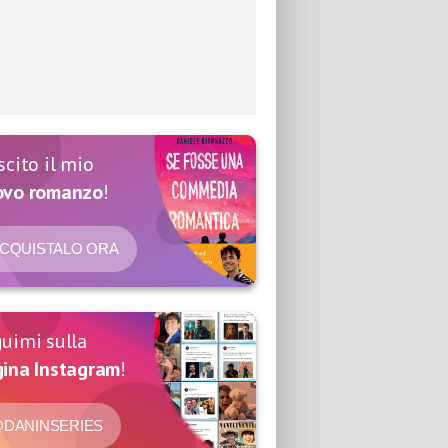
scito il mio
ovo romanzo
!
CQUISTALO ORA
uimi sulla
ina Instagram
!
DANINSERIES