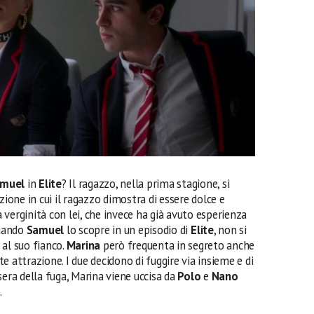
amuel
in
Elite
? Il ragazzo, nella prima stagione, si
azione in cui il ragazzo dimostra di essere dolce e
a verginità con lei, che invece ha già avuto esperienza
quando
Samuel
lo scopre in un episodio di
Elite
, non si
 al suo fianco.
Marina
però frequenta in segreto anche
rte attrazione. I due decidono di fuggire via insieme e di
sera della fuga, Marina viene uccisa da
Polo
e
Nano
.