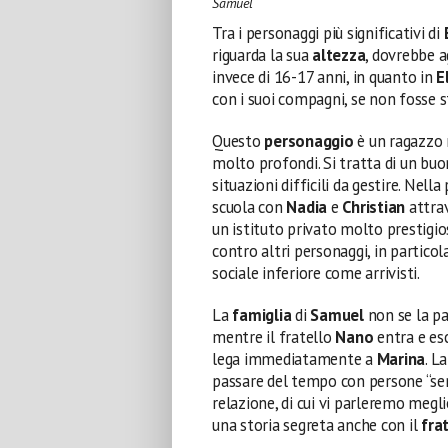
Samuel
Tra i personaggi più significativi di
riguarda la sua
altezza
, dovrebbe a
invece di 16-17 anni, in quanto in
El
con i suoi compagni, se non fosse s
Questo
personaggio
è un ragazzo 
molto profondi. Si tratta di un buon
situazioni difficili da gestire. Nell
scuola con
Nadia
e
Christian
attrav
un istituto privato molto prestigi
contro altri personaggi, in partic
sociale inferiore come arrivisti.
La
famiglia
di
Samuel
non se la pa
mentre il fratello
Nano
entra e esc
lega immediatamente a
Marina
. L
passare del tempo con persone “s
relazione, di cui vi parleremo megli
una storia segreta anche con il
fra