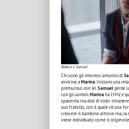
Rebeca e Samuel
Chi sono gli interessi amorosi di
S
avvicina a
Marina
. Iniziano una rel
premuroso con lei.
Samuel
perde l
con gli uomini.
Marina
ha l’HIV, e 
spaventa ma dice di voler rimanere
suo fratello, con il quale c’è una fo
crescere il bambino altrove ma, la 
viene individuato come il colpevole