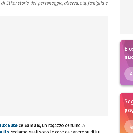
 Elite: storia del personaggio, altezza, età, famiglia e
È u
nu
A
Seg
pag
flix
Elite
c’è
Samuel
, un ragazzo genuino. A
@
milla
. Vediamo quali sono le cose da sapere su di lui,