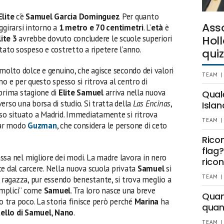
Elite
c’è
Samuel Garcia Dominguez
. Per quanto
Ass
ggirarsi intorno a
1 metro e 70 centimetri
. L’
età
è
ite 3
avrebbe dovuto concludere le scuole superiori
Holl
tato sospeso e costretto a ripetere l’anno.
quiz
molto dolce e genuino, che agisce secondo dei valori
TEAM |
o e per questo spesso si ritrova al centro di
a prima stagione di
Elite Samuel
arriva nella nuova
Qual
erso una borsa di studio. Si tratta della
Las Encinas
,
Islan
oso situato a Madrid. Immediatamente si ritrova
TEAM |
olar modo
Guzman
, che considera le persone di ceto
Rico
flag?
ssa nel migliore dei modi. La madre lavora in nero
ricon
e dal carcere. Nella nuova scuola privata
Samuel
si
TEAM |
a ragazza, pur essendo benestante, si trova meglio a
emplici” come
Samuel
. Tra loro nasce una breve
Quant
o tra poco. La storia finisce però perché
Marina
ha
quan
tello di Samuel
,
Nano
.
TEAM |