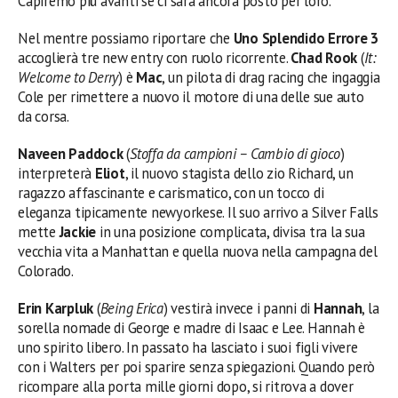
Capiremo più avanti se ci sarà ancora posto per loro.
Nel mentre possiamo riportare che
Uno Splendido Errore 3
accoglierà tre new entry con ruolo ricorrente.
Chad Rook
(
It:
Welcome to Derry
) è
Mac
, un pilota di drag racing che ingaggia
Cole per rimettere a nuovo il motore di una delle sue auto
da corsa.
Naveen Paddock
(
Stoffa da campioni – Cambio di gioco
)
interpreterà
Eliot
, il nuovo stagista dello zio Richard, un
ragazzo affascinante e carismatico, con un tocco di
eleganza tipicamente newyorkese. Il suo arrivo a Silver Falls
mette
Jackie
in una posizione complicata, divisa tra la sua
vecchia vita a Manhattan e quella nuova nella campagna del
Colorado.
Erin Karpluk
(
Being Erica
) vestirà invece i panni di
Hannah
, la
sorella nomade di George e madre di Isaac e Lee. Hannah è
uno spirito libero. In passato ha lasciato i suoi figli vivere
con i Walters per poi sparire senza spiegazioni. Quando però
ricompare alla porta mille giorni dopo, si ritrova a dover