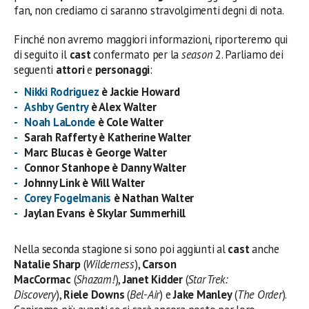
fan, non crediamo ci saranno stravolgimenti degni di nota.
Finché non avremo maggiori informazioni, riporteremo qui
di seguito il
cast
confermato per la
season
2. Parliamo dei
seguenti
attori
e
personaggi
:
Nikki Rodriguez
è Jackie Howard
Ashby Gentry
è Alex Walter
Noah LaLonde
è Cole Walter
Sarah Rafferty è Katherine Walter
Marc Blucas è George Walter
Connor Stanhope è Danny Walter
Johnny Link è Will Walter
Corey Fogelmanis
è Nathan Walter
Jaylan Evans è Skylar Summerhill
Nella seconda stagione si sono poi aggiunti al
cast
anche
Natalie Sharp
(
Wilderness
),
Carson
MacCormac
(
Shazam!
),
Janet Kidder
(
Star Trek:
Discovery
),
Riele Downs
(
Bel-Air
) e
Jake Manley
(
The Order
).