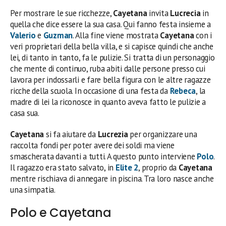
Per mostrare le sue ricchezze,
Cayetana
invita
Lucrecia
in
quella che dice essere la sua casa. Qui fanno festa insieme a
Valerio
e
Guzman
. Alla fine viene mostrata
Cayetana
con i
veri proprietari della bella villa, e si capisce quindi che anche
lei, di tanto in tanto, fa le pulizie. Si tratta di un personaggio
che mente di continuo, ruba abiti dalle persone presso cui
lavora per indossarli e fare bella figura con le altre ragazze
ricche della scuola. In occasione di una festa da
Rebeca
, la
madre di lei la riconosce in quanto aveva fatto le pulizie a
casa sua.
Cayetana
si fa aiutare da
Lucrezia
per organizzare una
raccolta fondi per poter avere dei soldi ma viene
smascherata davanti a tutti. A questo punto interviene
Polo
.
Il ragazzo era stato salvato, in
Elite 2
, proprio da
Cayetana
mentre rischiava di annegare in piscina. Tra loro nasce anche
una simpatia.
Polo e Cayetana