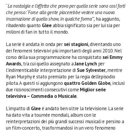
“
La nostalgia e l’affetto che provo per quella serie sono così forti
che penso: ‘Forse alla gente piacerebbe vedere una nuova
incarnazione di quello show, in qualche forma’
“, ha aggiunto,
ribadendo quanto
Glee
abbia significato sia per lui sia per
milioni di fan in tutto il mondo.
La serie è andata in onda per
sei stagioni
, diventando uno
dei fenomeni televisivi più importanti degli anni 2010. Nel
corso della sua programmazione ha conquistato
sei Emmy
Awards
, tra cui quello assegnato a
Jane Lynch
per
l’indimenticabile interpretazione di
Sue Sylvester
, mentre
Ryan Murphy è stato premiato per la regia dell’episodio
pilota. A questi si aggiungono
quattro Golden Globe
, inclusi
due riconoscimenti consecutivi come
Miglior serie
televisiva – Commedia o Musicale
.
L’impatto di
Glee
è andato ben oltre la televisione. La serie
ha dato vita a tournée mondiali, album con le
reinterpretazioni dei più grandi successi musicali e persino a
un film-concerto, trasformandosi in un vero fenomeno