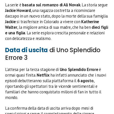
La serie è
basata sul romanzo di Ali Novak
. La storia segue
Jackie Howard
, una ragazza costretta a ricominciare
daccapo in un nuovo stato, dopo la morte della sua famiglia.
Jackie
si trasferisce in Colorado a vivere con
Katherine
Walter
, la migliore amica di sua madre, che ha ben
dieci figli
e una figlia
. La serie esplora crescita personale e relazioni
con delicatezza e realismo.
Data di uscita
di Uno Splendido
Errore 3
L’attesa per la terza stagione di
Uno Splendido Errore
è
ormai quasi finita.
Netflix
ha infatti annunciato che i nuovi
episodi debutteranno sulla piattaforma il
6 agosto
,
riportando gli spettatori tra le vicende sentimentali e
familiari che hanno conquistato milioni di fan in tutto il
mondo.
La conferma della data di uscita arriva dopo mesi di
speculazioni e segue il completamento delle riprese,