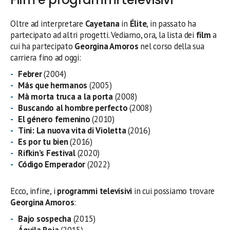
Oltre ad interpretare
Cayetana
in
Élite
, in passato ha
partecipato ad altri progetti. Vediamo, ora, la lista dei
film
a
cui ha partecipato
Georgina Amoros
nel corso della sua
carriera fino ad oggi:
Febrer
(2004)
Más que hermanos
(2005)
Mà morta truca a la porta
(2008)
Buscando al hombre perfecto
(2008)
El género femenino
(2010)
Tini: La nuova vita di Violetta
(2016)
Es por tu bien
(2016)
Rifkin’s Festival
(2020)
Código Emperador
(2022)
Ecco, infine, i
programmi televisivi
in cui possiamo trovare
Georgina Amoros
:
Bajo sospecha
(2015)
Águila Roja
(2015)