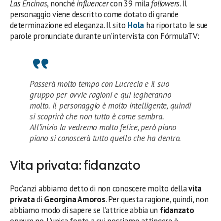
Las Encinas
, nonché
influencer
con 39 mila
followers
. Il
personaggio viene descritto come dotato di grande
determinazione ed eleganza. Il sito
Hola
ha riportato le sue
parole pronunciate durante un’intervista con FórmulaTV:
Passerà molto tempo con Lucrecia e il suo
gruppo per ovvie ragioni e qui legheranno
molto. Il personaggio è molto intelligente, quindi
si scoprirà che non tutto è come sembra.
All’inizio la vedremo molto felice, però piano
piano si conoscerà tutto quello che ha dentro.
Vita privata: fidanzato
Poc’anzi abbiamo detto di non conoscere molto della
vita
privata
di
Georgina Amoros
. Per questa ragione, quindi, non
abbiamo modo di sapere se l’attrice abbia un
fidanzato
oppure no. L’unica fonte a cui possiamo attingere è