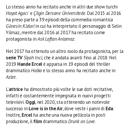
Lo stesso anno ha recitato anche in altri due show turchi
Hayat Agaci
e
Çilgin Dersane Üniversitede
. Dal 2015 al 2016
ha preso parte a 39 episodi della commedia romantica
Günesin Kizlari
in cui ha interpretato il personaggio di Selin
Yilmaz, mentre dal 2016 al 2017 ha recitato come
protagonista in
Ask Laftan Anlamaz
.
Nel 2017 ha ottenuto un altro ruolo da protagonista, per la
serie TV
Siyah Inci
, che è andata avanti fino al 2018. Nel
2019
Hande Ercel
è apparsa in 19 episodi del thriller
drammatico
Halka
e lo stesso anno ha recitato anche in
Azize
.
L’
attrice
ha dimostrato più volte le sue doti recitative,
infatti è costantemente impegnata in nuovi progetti
televisivi.
Oggi
, nel 2020, sta ottenendo un notevole
successo in
Love is in the Air
, dove veste i panni di
Eda
.
Inoltre,
Ercel
ha anche una nuova pellicola in post-
produzione, il
film
drammatico
Drunk on Love
.