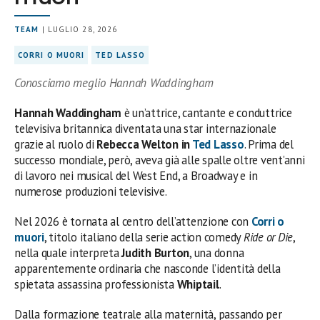
TEAM
| LUGLIO 28, 2026
CORRI O MUORI
TED LASSO
Conosciamo meglio Hannah Waddingham
Hannah Waddingham
è un’attrice, cantante e conduttrice
televisiva britannica diventata una star internazionale
grazie al ruolo di
Rebecca Welton in
Ted Lasso
. Prima del
successo mondiale, però, aveva già alle spalle oltre vent’anni
di lavoro nei musical del West End, a Broadway e in
numerose produzioni televisive.
Nel 2026 è tornata al centro dell’attenzione con
Corri o
muori
, titolo italiano della serie action comedy
Ride or Die
,
nella quale interpreta
Judith Burton
, una donna
apparentemente ordinaria che nasconde l’identità della
spietata assassina professionista
Whiptail
.
Dalla formazione teatrale alla maternità, passando per