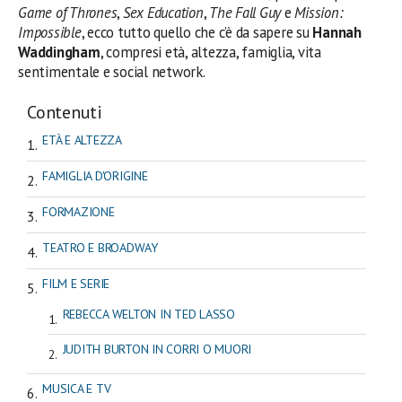
Game of Thrones
,
Sex Education
,
The Fall Guy
e
Mission:
Impossible
, ecco tutto quello che c’è da sapere su
Hannah
Waddingham
, compresi età, altezza, famiglia, vita
sentimentale e social network.
Contenuti
ETÀ E ALTEZZA
FAMIGLIA D'ORIGINE
FORMAZIONE
TEATRO E BROADWAY
FILM E SERIE
REBECCA WELTON IN TED LASSO
JUDITH BURTON IN CORRI O MUORI
MUSICA E TV