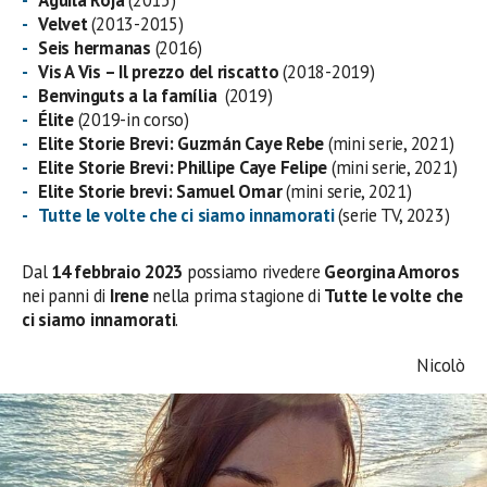
Velvet
(2013-2015)
Seis hermanas
(2016)
Vis A Vis – Il prezzo del riscatto
(2018-2019)
Benvinguts a la
família
(2019)
Élite
(2019-in corso)
Elite Storie Brevi: Guzmán Caye Rebe
(mini serie, 2021)
Elite Storie Brevi: Phillipe Caye Felipe
(mini serie, 2021)
Elite Storie brevi: Samuel Omar
(mini serie, 2021)
Tutte le volte che ci siamo innamorati
(serie TV, 2023)
Dal
14 febbraio 2023
possiamo rivedere
Georgina Amoros
nei panni di
Irene
nella prima stagione di
Tutte le volte che
ci siamo innamorati
.
Nicolò