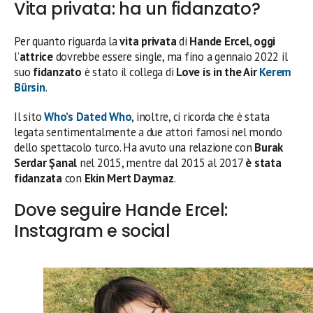
Vita privata: ha un fidanzato?
Per quanto riguarda la
vita privata
di
Hande Ercel
,
oggi
l’
attrice
dovrebbe essere single, ma fino a gennaio 2022 il
suo
fidanzato
è stato il collega di
Love is in the Air
Kerem
Bürsin
.
Il sito
Who’s Dated Who
, inoltre, ci ricorda che è stata
legata sentimentalmente a due attori famosi nel mondo
dello spettacolo turco. Ha avuto una relazione con
Burak
Serdar Şanal
nel 2015, mentre dal 2015 al 2017
è stata
fidanzata
con
Ekin Mert Daymaz
.
Dove seguire Hande Ercel:
Instagram e social