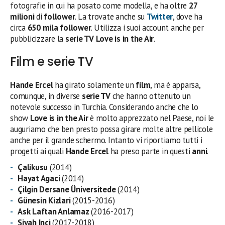
fotografie in cui ha posato come modella, e ha oltre
27
milioni
di
follower
. La trovate anche su
Twitter
, dove ha
circa
650 mila follower
. Utilizza i suoi account anche per
pubblicizzare la
serie TV
Love is in the Air
.
Film e serie TV
Hande Ercel
ha girato solamente un
film
, ma è apparsa,
comunque, in diverse
serie TV
che hanno ottenuto un
notevole successo in Turchia. Considerando anche che lo
show
Love is in the Air
è molto apprezzato nel Paese, noi le
auguriamo che ben presto possa girare molte altre pellicole
anche per il grande schermo. Intanto vi riportiamo tutti i
progetti ai quali
Hande Ercel
ha preso parte in questi
anni
.
Çalikusu
(2014)
Hayat Agaci
(2014)
Çilgin Dersane Üniversitede
(2014)
Günesin Kizlari
(2015-2016)
Ask Laftan Anlamaz
(2016-2017)
Siyah Inci
(2017-2018)