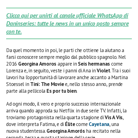
Clicca qui per unirti al canale ufficiale WhatsApp di
Daninseries: tutte le news in un unico posto sempre
con te.
Da quel momento in poi, le parti che ottiene la aiutano a
farsi conoscere sempre meglio dal pubblico spagnolo. Nel
2016
Georgina Amoros
appare in
Seis hermanas
come
Lorenza e, in seguito, veste i panni di Ana in
Violet
. Tra i suoi
lavori ha l’opportunità di lavorare anche accanto a Martina
Stoessel in
Tini: The Movie
e, nello stesso anno, prende
parte alla pellicola
Es por tu bien
.
Ad ogni modo, il vero e proprio successo internazionale
arriva quando approda su Netflix in due serie TV. Infatti, la
troviamo protagonista nella quarta stagione di
Vis A Vis
,
dove interpreta Fatima, e di
Élite
come
Cayetana
, una
nuova studentessa.
Georgina Amorós
ha recitato nella
seconda, terza e quarta stagione della serie.