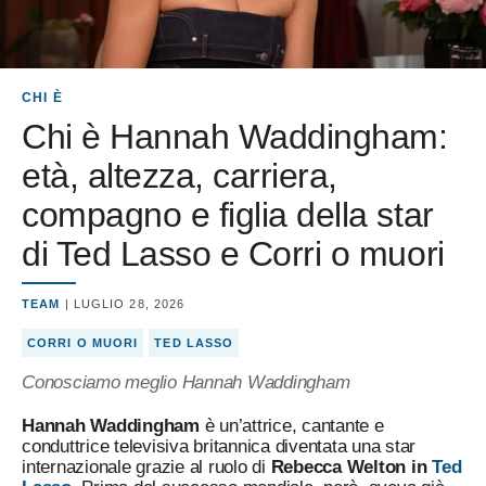
CHI È
Chi è Hannah Waddingham:
età, altezza, carriera,
compagno e figlia della star
di Ted Lasso e Corri o muori
TEAM
| LUGLIO 28, 2026
CORRI O MUORI
TED LASSO
Conosciamo meglio Hannah Waddingham
Hannah Waddingham
è un’attrice, cantante e
conduttrice televisiva britannica diventata una star
internazionale grazie al ruolo di
Rebecca Welton in
Ted