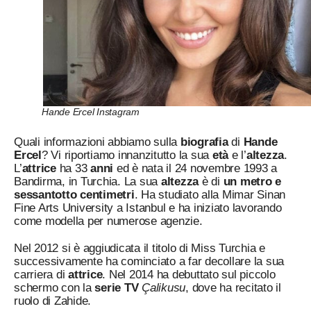
Hande Ercel Instagram
Quali informazioni abbiamo sulla
biografia
di
Hande
Ercel
? Vi riportiamo innanzitutto la sua
età
e l’
altezza
.
L’
attrice
ha 33
anni
ed è nata il 24 novembre 1993 a
Bandirma, in Turchia. La sua
altezza
è di
un metro e
sessantotto centimetri
. Ha studiato alla Mimar Sinan
Fine Arts University a Istanbul e ha iniziato lavorando
come modella per numerose agenzie.
Nel 2012 si è aggiudicata il titolo di Miss Turchia e
successivamente ha cominciato a far decollare la sua
carriera di
attrice
. Nel 2014 ha debuttato sul piccolo
schermo con la
serie TV
Çalikusu
, dove ha recitato il
ruolo di Zahide.