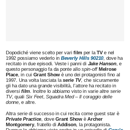
Dopodiché viene scelto per vari
film
per la
TV
e nel
1992 possiamo vederlo in
Beverly Hills 90210
, dove ha
recitato in due episodi. Veste i panni di
Jake Hanson
, e
questo personaggio fa da ponte allo
spin-off
Melrose
Place
, in cui
Grant Show
è uno dei protagonisti fino al
1997. Una volta lasciata la
serie TV
, che sicuramente
gli ha dato una grande visibilità, l’attore ha recitato in
diversi
film
. Inoltre lo abbiamo visto in varie altre
serie
TV
, quali
Six Feet
,
Squadra Med – Il coraggio delle
donne
, e altre.
Altra
serie
di successo in cui recita come guest star è
Private Practice
, dove
Grant Show
è
Archer
Montgomery
, fratello di
Addison
, la protagonista.