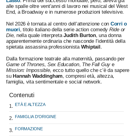
Lasso
. Prima del successo mondiale, però, aveva già
alle spalle oltre vent’anni di lavoro nei musical del West
End, a Broadway e in numerose produzioni televisive.
Nel 2026 è tornata al centro dell’attenzione con
Corri o
muori
, titolo italiano della serie action comedy
Ride or
Die
, nella quale interpreta
Judith Burton
, una donna
apparentemente ordinaria che nasconde l’identità della
spietata assassina professionista
Whiptail
.
Dalla formazione teatrale alla maternità, passando per
Game of Thrones
,
Sex Education
,
The Fall Guy
e
Mission: Impossible
, ecco tutto quello che c’è da sapere
su
Hannah Waddingham
, compresi età, altezza,
famiglia, vita sentimentale e social network.
Contenuti
ETÀ E ALTEZZA
FAMIGLIA D'ORIGINE
FORMAZIONE