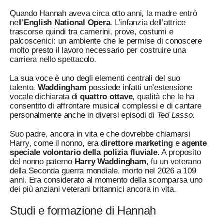
Quando Hannah aveva circa otto anni, la madre entrò
nell’
English National Opera
. L’infanzia dell’attrice
trascorse quindi tra camerini, prove, costumi e
palcoscenici: un ambiente che le permise di conoscere
molto presto il lavoro necessario per costruire una
carriera nello spettacolo.
La sua voce è uno degli elementi centrali del suo
talento.
Waddingham
possiede infatti un’estensione
vocale dichiarata di
quattro ottave
, qualità che le ha
consentito di affrontare musical complessi e di cantare
personalmente anche in diversi episodi di
Ted Lasso
.
Suo padre, ancora in vita e che dovrebbe chiamarsi
Harry, come il nonno, era
direttore marketing
e
agente
speciale volontario della polizia fluviale
. A proposito
del nonno paterno
Harry Waddingham
, fu un veterano
della Seconda guerra mondiale, morto nel 2026 a 109
anni. Era considerato al momento della scomparsa uno
dei più anziani veterani britannici ancora in vita.
Studi e formazione di Hannah