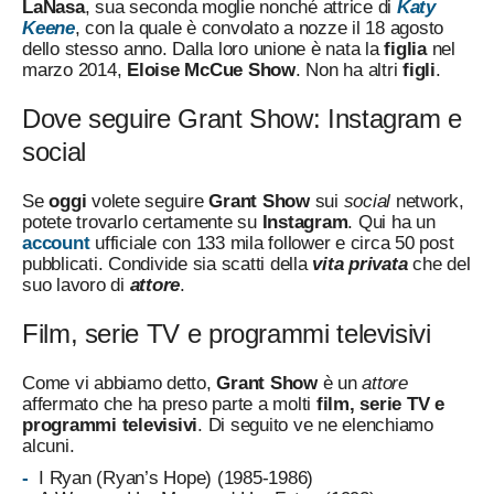
LaNasa
, sua seconda moglie nonché attrice di
Katy
Keene
, con la quale è convolato a nozze il 18 agosto
dello stesso anno. Dalla loro unione è nata la
figlia
nel
marzo 2014,
Eloise McCue Show
. Non ha altri
figli
.
Dove seguire Grant Show: Instagram e
social
Se
oggi
volete seguire
Grant Show
sui
social
network,
potete trovarlo certamente su
Instagram
. Qui ha un
account
ufficiale con 133 mila follower e circa 50 post
pubblicati. Condivide sia scatti della
vita privata
che del
suo lavoro di
attore
.
Film, serie TV e programmi televisivi
Come vi abbiamo detto,
Grant Show
è un
attore
affermato che ha preso parte a molti
film, serie TV e
programmi televisivi
. Di seguito ve ne elenchiamo
alcuni.
I Ryan (Ryan’s Hope) (1985-1986)