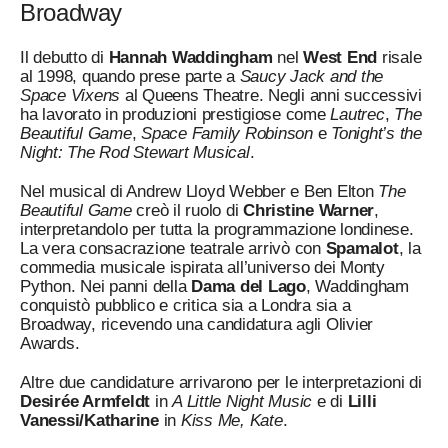
Broadway
Il debutto di
Hannah Waddingham
nel
West End
risale
al 1998, quando prese parte a
Saucy Jack and the
Space Vixens
al Queens Theatre. Negli anni successivi
ha lavorato in produzioni prestigiose come
Lautrec
,
The
Beautiful Game
,
Space Family Robinson
e
Tonight’s the
Night: The Rod Stewart Musical
.
Nel musical di Andrew Lloyd Webber e Ben Elton
The
Beautiful Game
creò il ruolo di
Christine Warner
,
interpretandolo per tutta la programmazione londinese.
La vera consacrazione teatrale arrivò con
Spamalot
, la
commedia musicale ispirata all’universo dei Monty
Python. Nei panni della
Dama del Lago
, Waddingham
conquistò pubblico e critica sia a Londra sia a
Broadway, ricevendo una candidatura agli Olivier
Awards.
Altre due candidature arrivarono per le interpretazioni di
Desirée Armfeldt
in
A Little Night Music
e di
Lilli
Vanessi/Katharine
in
Kiss Me, Kate
.