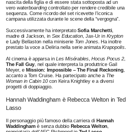
nascita della figlia e di essere stata sottoposta ad un
vero
waterboarding
controllato per rendere credibile una
sequenza. Come ricordo del set ricevette l’iconica
campana utilizzata durante le scene della “vergogna”.
Successivamente ha interpretato
Sofia Marchetti
,
madre di Jackson, in
Sex Education
, Jax-Ur in
Krypton
e Lady Bellaston nella miniserie
Tom Jones
. Ha inoltre
prestato la voce a Deliria nella serie animata
Krapopolis
.
Al cinema è apparsa in
Les Misérables
,
Hocus Pocus 2
,
The Fall Guy
, nel quale interpreta la produttrice Gail
Meyer, e
Mission: Impossible – The Final Reckoning
,
accanto a Tom Cruise. Ha partecipato anche a
The
Woman in Cabin 10
con Keira Knightley e a diversi
progetti di doppiaggio.
Hannah Waddingham è Rebecca Welton in Ted
Lasso
Il personaggio più famoso della carriera di
Hannah
Waddingham
è senza dubbio
Rebecca Welton
,
proprietaria dell’AFC Richmond in
Ted Lasso
.