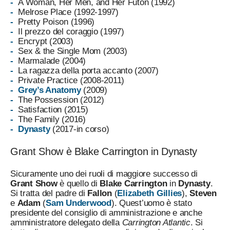
A Woman, Her Men, and Her Futon (1992)
Melrose Place (1992-1997)
Pretty Poison (1996)
Il prezzo del coraggio (1997)
Encrypt (2003)
Sex & the Single Mom (2003)
Marmalade (2004)
La ragazza della porta accanto (2007)
Private Practice (2008-2011)
Grey’s Anatomy
(2009)
The Possession (2012)
Satisfaction (2015)
The Family (2016)
Dynasty
(2017-in corso)
Grant Show è Blake Carrington in Dynasty
Sicuramente uno dei ruoli di maggiore successo di
Grant Show
è quello di
Blake Carrington
in
Dynasty
.
Si tratta del padre di
Fallon
(
Elizabeth Gillies
),
Steven
e
Adam
(
Sam Underwood
). Quest’uomo è stato
presidente del consiglio di amministrazione e anche
amministratore delegato della
Carrington Atlantic
. Si