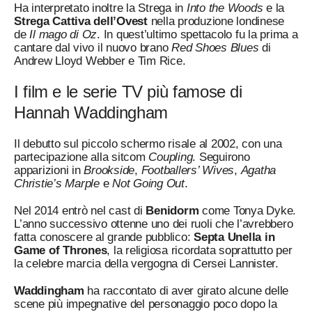
Ha interpretato inoltre la Strega in
Into the Woods
e la
Strega Cattiva dell’Ovest
nella produzione londinese
de
Il mago di Oz
. In quest’ultimo spettacolo fu la prima a
cantare dal vivo il nuovo brano
Red Shoes Blues
di
Andrew Lloyd Webber e Tim Rice.
I film e le serie TV più famose di
Hannah Waddingham
Il debutto sul piccolo schermo risale al 2002, con una
partecipazione alla sitcom
Coupling
. Seguirono
apparizioni in
Brookside
,
Footballers’ Wives
,
Agatha
Christie’s Marple
e
Not Going Out
.
Nel 2014 entrò nel cast di
Benidorm
come Tonya Dyke.
L’anno successivo ottenne uno dei ruoli che l’avrebbero
fatta conoscere al grande pubblico:
Septa Unella in
Game of Thrones
, la religiosa ricordata soprattutto per
la celebre marcia della vergogna di Cersei Lannister.
Waddingham
ha raccontato di aver girato alcune delle
scene più impegnative del personaggio poco dopo la