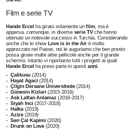
Film e serie TV
Hande Ercel
ha girato solamente un
film
, ma è
apparsa, comunque, in diverse
serie TV
che hanno
ottenuto un notevole successo in Turchia. Considerando
anche che lo show
Love is in the Air
è molto
apprezzato nel Paese, noi le auguriamo che ben presto
possa girare molte altre pellicole anche per il grande
schermo. Intanto vi riportiamo tutti i progetti ai quali
Hande Ercel
ha preso parte in questi
anni
.
Çalikusu
(2014)
Hayat Agaci
(2014)
Çilgin Dersane Üniversitede
(2014)
Günesin Kizlari
(2015-2016)
Ask Laftan Anlamaz
(2016-2017)
Siyah Inci
(2017-2018)
Halka
(2019)
Azize
(2019)
Sen Çal Kapimi
(2020)
Drunk on Love
(2020)