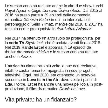
Lo stesso anno ha recitato anche in altri due show turchi
Hayat Agaci
e
Çilgin Dersane Üniversitede
. Dal 2015 al
2016 ha preso parte a 39 episodi della commedia
romantica
Günesin Kizlari
in cui ha interpretato il
personaggio di Selin Yilmaz, mentre dal 2016 al 2017 ha
recitato come protagonista in
Ask Laftan Anlamaz
.
Nel 2017 ha ottenuto un altro ruolo da protagonista, per
la
serie TV
Siyah Inci
, che è andata avanti fino al 2018.
Nel 2019
Hande Ercel
è apparsa in 19 episodi del
thriller drammatico
Halka
e lo stesso anno ha recitato
anche in
Azize
.
L’
attrice
ha dimostrato più volte le sue doti recitative,
infatti è costantemente impegnata in nuovi progetti
televisivi.
Oggi
, nel 2020, sta ottenendo un notevole
successo in
Love is in the Air
, dove veste i panni di
Eda
. Inoltre,
Ercel
ha anche una nuova pellicola in post-
produzione, il
film
drammatico
Drunk on Love
.
Vita privata: ha un fidanzato?