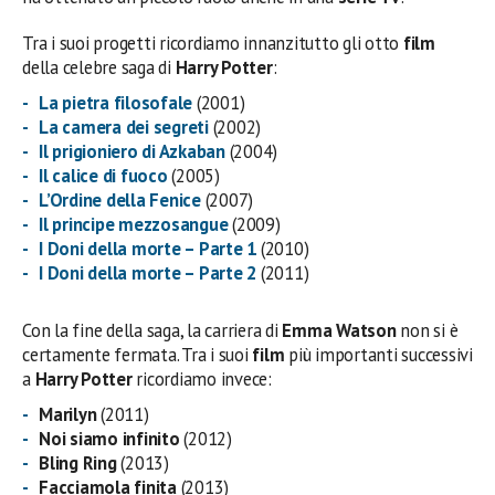
Tra i suoi progetti ricordiamo innanzitutto gli otto
film
della celebre saga di
Harry Potter
:
La pietra filosofale
(2001)
La camera dei segreti
(2002)
Il prigioniero di Azkaban
(2004)
Il calice di fuoco
(2005)
L’Ordine della Fenice
(2007)
Il principe mezzosangue
(2009)
I Doni della morte – Parte 1
(2010)
I Doni della morte – Parte 2
(2011)
Con la fine della saga, la carriera di
Emma Watson
non si è
certamente fermata. Tra i suoi
film
più importanti successivi
a
Harry Potter
ricordiamo invece:
Marilyn
(2011)
Noi siamo infinito
(2012)
Bling Ring
(2013)
Facciamola finita
(2013)