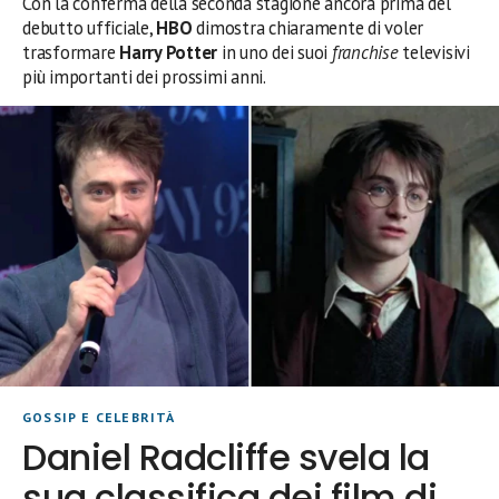
Con la conferma della seconda stagione ancora prima del
debutto ufficiale,
HBO
dimostra chiaramente di voler
trasformare
Harry Potter
in uno dei suoi
franchise
televisivi
più importanti dei prossimi anni.
GOSSIP E CELEBRITÀ
Daniel Radcliffe svela la
sua classifica dei film di