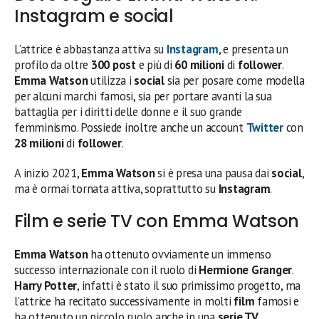
Instagram e social
L’attrice è abbastanza attiva su
Instagram
, e presenta un
profilo da oltre
300 post
e più di
60 milioni
di
follower
.
Emma Watson
utilizza i
social
sia per posare come modella
per alcuni marchi famosi, sia per portare avanti la sua
battaglia per i diritti delle donne e il suo grande
femminismo. Possiede inoltre anche un account
Twitter
con
28 milioni
di
follower
.
A inizio 2021,
Emma Watson
si è presa una pausa dai
social
,
ma è ormai tornata attiva, soprattutto su
Instagram
.
Film e serie TV con Emma Watson
Emma Watson
ha ottenuto ovviamente un immenso
successo internazionale con il ruolo di
Hermione Granger
.
Harry Potter
, infatti è stato il suo primissimo progetto, ma
l’attrice ha recitato successivamente in molti
film
famosi e
ha ottenuto un piccolo ruolo anche in una
serie TV
.