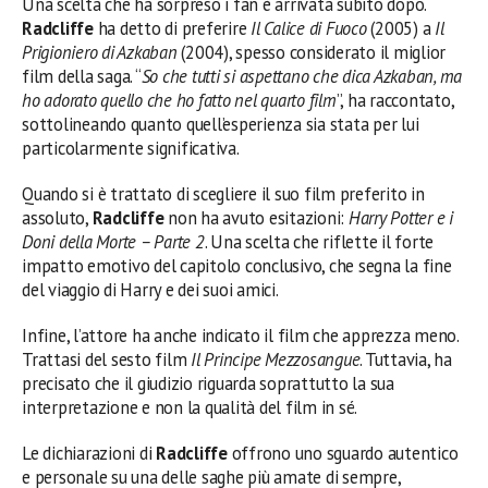
Una scelta che ha sorpreso i fan è arrivata subito dopo.
Radcliffe
ha detto di preferire
Il Calice di Fuoco
(2005) a
Il
Prigioniero di Azkaban
(2004), spesso considerato il miglior
film della saga. “
So che tutti si aspettano che dica Azkaban, ma
ho adorato quello che ho fatto nel quarto film
”, ha raccontato,
sottolineando quanto quell’esperienza sia stata per lui
particolarmente significativa.
Quando si è trattato di scegliere il suo film preferito in
assoluto,
Radcliffe
non ha avuto esitazioni:
Harry Potter e i
Doni della Morte – Parte 2
. Una scelta che riflette il forte
impatto emotivo del capitolo conclusivo, che segna la fine
del viaggio di Harry e dei suoi amici.
Infine, l’attore ha anche indicato il film che apprezza meno.
Trattasi del sesto film
Il Principe Mezzosangue
. Tuttavia, ha
precisato che il giudizio riguarda soprattutto la sua
interpretazione e non la qualità del film in sé.
Le dichiarazioni di
Radcliffe
offrono uno sguardo autentico
e personale su una delle saghe più amate di sempre,