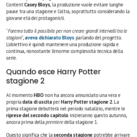
Content
Casey Bloys
, la produzione vuole evitare lunghe
pause tra una stagione e l’altra, soprattutto considerando la
giovane età dei protagonisti.
“
Faremo tutto il possibile per non creare grandi intervalli tra le
stagioni
”,
aveva dichiarato
Bloys
parlando del progetto.
L’obiettivo è quindi mantenere una produzione rapida e
continua, nonostante l’enorme complessità tecnica della
serie.
Quando esce Harry Potter
stagione 2
Al momento
HBO
non ha ancora annunciato una vera e
propria
data di uscita
per
Harry Potter stagione 2
. La
prima stagione debutterà nel periodo natalizio, mentre le
riprese del secondo capitolo
inizieranno questo autunno,
ancora prima della
premiere
della stagione 1.
Questo significa che la
seconda stagione
potrebbe arrivare