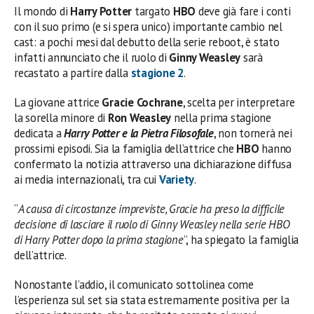
Il mondo di
Harry Potter
targato
HBO
deve già fare i conti
con il suo primo (e si spera unico) importante cambio nel
cast: a pochi mesi dal debutto della serie reboot, è stato
infatti annunciato che il ruolo di
Ginny Weasley
sarà
recastato a partire dalla
stagione 2
.
La giovane attrice
Gracie Cochrane
, scelta per interpretare
la sorella minore di
Ron Weasley
nella prima stagione
dedicata a
Harry Potter e la Pietra Filosofale
, non tornerà nei
prossimi episodi. Sia la famiglia dell’attrice che
HBO
hanno
confermato la notizia attraverso una dichiarazione diffusa
ai media internazionali, tra cui
Variety
.
“
A causa di circostanze impreviste, Gracie ha preso la difficile
decisione di lasciare il ruolo di Ginny Weasley nella serie HBO
di Harry Potter dopo la prima stagione
”, ha spiegato la famiglia
dell’attrice.
Nonostante l’addio, il comunicato sottolinea come
l’esperienza sul set sia stata estremamente positiva per la