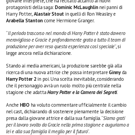
giovane interprete, che ha recitato accanto ai nuovi
protagonisti della saga:
Dominic McLaughlin
nei panni di
Harry Potter,
Alastair Stout
in quelli di Ron Weasley e
Arabella Stanton
come Hermione Granger.
“
Il periodo trascorso nel mondo di Harry Potter è stato davvero
meraviglioso e Gracie è profondamente grata a tutto il team di
produzione per aver reso questa esperienza così speciale
”, si
legge ancora nella dichiarazione.
Stando ai media americani, la produzione sarebbe già alla
ricerca di una nuova attrice che possa interpretare
Ginny
da
Harry Potter 2
in poi. Una scelta inevitabile, considerando
che il personaggio avrà un ruolo molto più centrale nella
stagione che adatta
Harry Potter e la Camera dei Segreti
.
Anche
HBO
ha voluto commentare ufficialmente il cambio
nel cast, dichiarando di sostenere pienamente la decisione
presa dalla giovane attrice e dalla sua famiglia. “
Siamo grati
per il lavoro svolto da Gracie nella prima stagione e auguriamo a
lei e alla sua famiglia il meglio per il futuro
”.