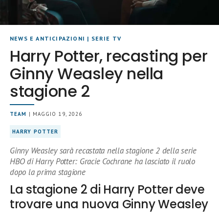
NEWS E ANTICIPAZIONI
|
SERIE TV
Harry Potter, recasting per
Ginny Weasley nella
stagione 2
TEAM
| MAGGIO 19, 2026
HARRY POTTER
Ginny Weasley sarà recastata nella stagione 2 della serie
HBO di Harry Potter: Gracie Cochrane ha lasciato il ruolo
dopo la prima stagione
La stagione 2 di Harry Potter deve
trovare una nuova Ginny Weasley