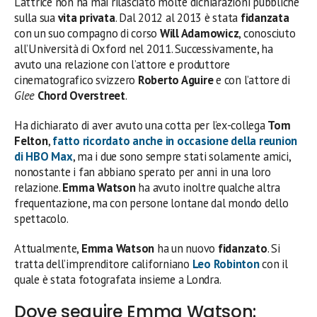
L’attrice non ha mai rilasciato molte dichiarazioni pubbliche
sulla sua
vita privata
. Dal 2012 al 2013 è stata
fidanzata
con un suo compagno di corso
Will Adamowicz
, conosciuto
all’Università di Oxford nel 2011. Successivamente, ha
avuto una relazione con l’attore e produttore
cinematografico svizzero
Roberto Aguire
e con l’attore di
Glee
Chord Overstreet
.
Ha dichiarato di aver avuto una cotta per l’ex-collega
Tom
Felton
,
fatto ricordato anche in occasione della reunion
di HBO Max
, ma i due sono sempre stati solamente amici,
nonostante i fan abbiano sperato per anni in una loro
relazione.
Emma Watson
ha avuto inoltre qualche altra
frequentazione, ma con persone lontane dal mondo dello
spettacolo.
Attualmente,
Emma Watson
ha un nuovo
fidanzato
. Si
tratta dell’imprenditore californiano
Leo Robinton
con il
quale è stata fotografata insieme a Londra.
Dove seguire Emma Watson: