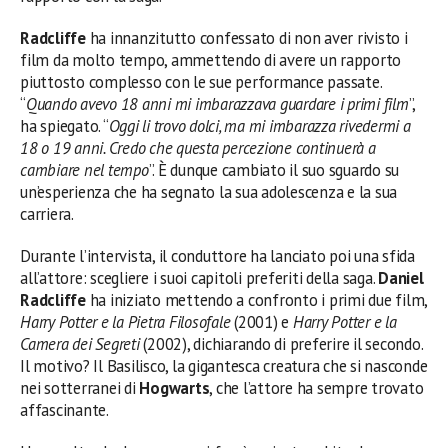
Radcliffe
ha innanzitutto confessato di non aver rivisto i
film da molto tempo, ammettendo di avere un rapporto
piuttosto complesso con le sue performance passate.
“
Quando avevo 18 anni mi imbarazzava guardare i primi film
”,
ha spiegato. “
Oggi li trovo dolci, ma mi imbarazza rivedermi a
18 o 19 anni. Credo che questa percezione continuerà a
cambiare nel tempo
”. È dunque cambiato il suo sguardo su
un’esperienza che ha segnato la sua adolescenza e la sua
carriera.
Durante l’intervista, il conduttore ha lanciato poi una sfida
all’attore: scegliere i suoi capitoli preferiti della saga.
Daniel
Radcliffe
ha iniziato mettendo a confronto i primi due film,
Harry Potter e la Pietra Filosofale
(2001) e
Harry Potter e la
Camera dei Segreti
(2002), dichiarando di preferire il secondo.
Il motivo? Il Basilisco, la gigantesca creatura che si nasconde
nei sotterranei di
Hogwarts
, che l’attore ha sempre trovato
affascinante.