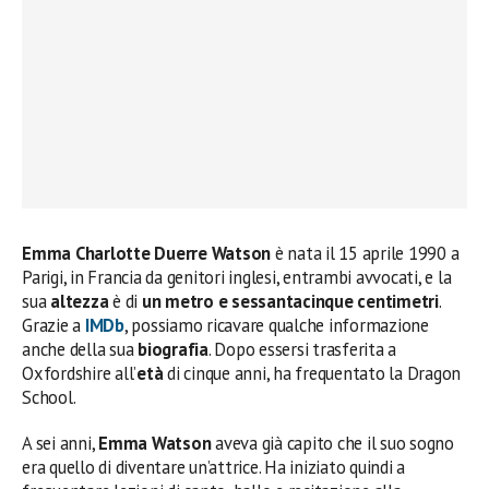
Emma Charlotte Duerre Watson
è nata il 15 aprile 1990 a
Parigi, in Francia da genitori inglesi, entrambi avvocati, e la
sua
altezza
è di
un metro e sessantacinque centimetri
.
Grazie a
IMDb
, possiamo ricavare qualche informazione
anche della sua
biografia
. Dopo essersi trasferita a
Oxfordshire all’
età
di cinque anni, ha frequentato la Dragon
School.
A sei anni,
Emma Watson
aveva già capito che il suo sogno
era quello di diventare un’attrice. Ha iniziato quindi a