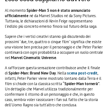
Al momento
Spider-Man 5 non è stato annunciato
ufficialmente
né da Marvel Studios né da Sony Pictures.
Tuttavia, le dichiarazioni di Kevin Feige rappresentano
l’indizio più concreto emerso finora sul futuro della saga.
Sapere che i vertici creativi stanno già discutendo dei
prossimi “due, tre, quattro o cinque film” significa che esiste
una visione ben precisa per il personaggio e che Peter Parker
continuerà con ogni probabilità a occupare un ruolo centrale
nel
Marvel Cinematic Universe
.
A rafforzare questa sensazione contribuisce anche il finale
di
Spider-Man: Brand New Day
. Nella
scena post-credit
,
infatti, Peter Parker viene mostrato lontano dalla Terra e il
film si chiude con la classica scritta
“Spider-Man tornerà”
.
Un dettaglio che Marvel utilizza tradizionalmente per
confermare il ritorno di un personaggio e che, in questo
caso, sembra voler rassicurare i fan sul fatto che la storia
dell’Uomo Ragno sia tutt’altro che conclusa.