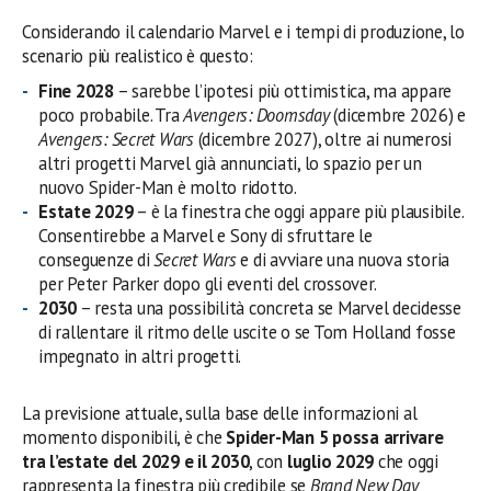
Considerando il calendario Marvel e i tempi di produzione, lo
scenario più realistico è questo:
Fine 2028
– sarebbe l’ipotesi più ottimistica, ma appare
poco probabile. Tra
Avengers: Doomsday
(dicembre 2026) e
Avengers: Secret Wars
(dicembre 2027), oltre ai numerosi
altri progetti Marvel già annunciati, lo spazio per un
nuovo Spider-Man è molto ridotto.
Estate 2029
– è la finestra che oggi appare più plausibile.
Consentirebbe a Marvel e Sony di sfruttare le
conseguenze di
Secret Wars
e di avviare una nuova storia
per Peter Parker dopo gli eventi del crossover.
2030
– resta una possibilità concreta se Marvel decidesse
di rallentare il ritmo delle uscite o se Tom Holland fosse
impegnato in altri progetti.
La previsione attuale, sulla base delle informazioni al
momento disponibili, è che
Spider-Man 5 possa arrivare
tra l’estate del 2029 e il 2030
, con
luglio 2029
che oggi
rappresenta la finestra più credibile se
Brand New Day