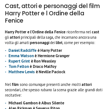
Cast, attori e personaggi del film
Harry Potter e l Ordine della
Fenice
Harry Potter e l’Ordine della Fenice
riconferma nel
cast
gli
attori
principali della saga, che incarnano ancora una
volta gli amati
personaggi
dei
libri
, come per esempio:
Daniel Radcliffe
è Harry Potter
Emma Watson
è Hermione Granger
Rupert Grint
è Ron Weasley
Tom Felton
è Draco Malfoy
Matthew Lewis
è Neville Paciock
Nel
film
sono comunque presenti anche molti
attori
secondari, che spesso rubano la scena grazie alle grandi doti
recitative:
Michael Gambon è Albus Silente
Alan Rickman è Severus Piton