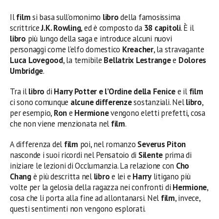
Il
film
si basa sull’omonimo
libro
della famosissima
scrittrice
J.K. Rowling
, ed è composto da
38 capitoli
. È il
libro
più lungo della saga e introduce alcuni nuovi
personaggi come l’elfo domestico
Kreacher
, la stravagante
Luca Lovegood
, la temibile
Bellatrix Lestrange
e
Dolores
Umbridge
.
Tra il
libro
di
Harry Potter e l’Ordine della Fenice
e il
film
ci sono comunque
alcune differenze
sostanziali. Nel
libro
,
per esempio,
Ron
e
Hermione
vengono eletti prefetti, cosa
che non viene menzionata nel
film
.
A differenza del
film
poi, nel romanzo
Severus Piton
nasconde i suoi ricordi nel Pensatoio di
Silente
prima di
iniziare le lezioni di Occlumanzia. La relazione con
Cho
Chang
è più descritta nel
libro
e lei e
Harry
litigano più
volte per la gelosia della ragazza nei confronti di
Hermione
,
cosa che li porta alla fine ad allontanarsi. Nel
film
, invece,
questi sentimenti non vengono esplorati.