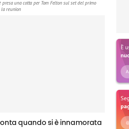
presa una cotta per Tom Felton sul set del primo
 la reunion
È u
nu
A
Seg
pag
nta quando si è innamorata
@