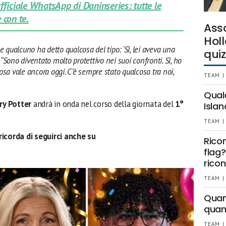
 ufficiale WhatsApp di Daninseries: tutte le
 con te.
Ass
Holl
e qualcuno ha detto qualcosa del tipo: ‘Sì, lei aveva una
quiz
. “Sono diventato molto protettivo nei suoi confronti. Sì, ho
osa vale ancora oggi. C’è sempre stato qualcosa tra noi,
TEAM |
Qual
ry Potter
andrà in onda nel corso della giornata del
1°
Islan
TEAM |
ricorda di seguirci anche su
Rico
flag?
ricon
TEAM |
Quant
quan
TEAM |