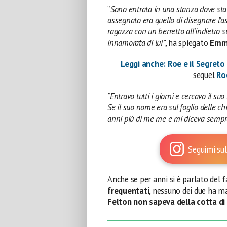
“
Sono entrata in una stanza dove stav
assegnato era quello di disegnare l’a
ragazza con un berretto all’indietro 
innamorata di lui”
, ha spiegato
Emm
Leggi anche: Roe e il Segreto 
sequel
Ro
“Entravo tutti i giorni e cercavo il s
Se il suo nome era sul foglio delle c
anni più di me me e mi diceva sempre 
Seguimi sul
Anche se per anni si è parlato del 
frequentati
, nessuno dei due ha m
Felton non sapeva della cotta d