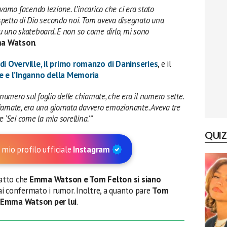
amo facendo lezione. L’incarico che ci era stato
spetto di Dio secondo noi
.
Tom aveva disegnato una
su uno skateboard. E non so come dirlo, mi sono
a Watson
.
di Overville, il primo romanzo di Daninseries
, e il
e e l’Inganno della Memoria
uo numero sul foglio delle chiamate, che era il numero sette
.
hiamate, era una giornata davvero emozionante. Aveva tre
‘Sei come la mia sorellina.'”
QUIZ
 mio profilo ufficiale
Instagram
fatto che
Emma Watson e Tom Felton si siano
ai confermato i rumor. Inoltre, a quanto pare
Tom
i Emma Watson per lui
.