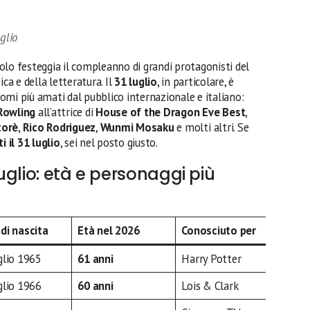
glio
olo festeggia il compleanno di grandi protagonisti del
ca e della letteratura. Il
31 luglio
, in particolare, è
omi più amati dal pubblico internazionale e italiano:
 Rowling
all’attrice di
House of the Dragon
Eve Best
,
corè
,
Rico Rodriguez
,
Wunmi Mosaku
e molti altri. Se
i il 31 luglio
, sei nel posto giusto.
luglio: età e personaggi più
di nascita
Età nel 2026
Conosciuto per
glio 1965
61 anni
Harry Potter
glio 1966
60 anni
Lois & Clark