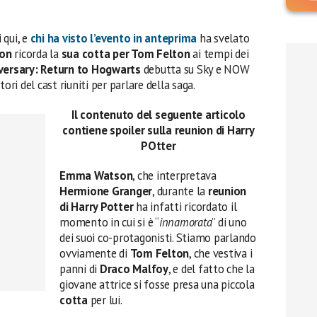
 qui, e
chi ha visto l’evento in anteprima
ha svelato
on
ricorda la
sua cotta per Tom Felton
ai tempi dei
versary: ​​Return to Hogwarts
debutta su Sky e NOW
ori del cast riuniti per parlare della saga.
Il contenuto del seguente articolo
contiene spoiler sulla reunion di Harry
POtter
Emma Watson
, che interpretava
Hermione Granger
, durante la
reunion
di Harry Potter
ha infatti ricordato il
momento in cui si è “
innamorata
” di uno
dei suoi co-protagonisti. Stiamo parlando
ovviamente di
Tom Felton
, che vestiva i
panni di
Draco Malfoy
, e del fatto che la
giovane attrice si fosse presa una piccola
cotta
per lui.