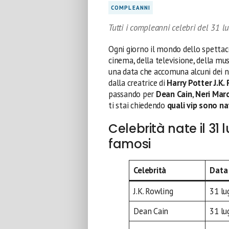
COMPLEANNI
Tutti i compleanni celebri del 31 lu
Ogni giorno il mondo dello spettac
cinema, della televisione, della musi
una data che accomuna alcuni dei n
dalla creatrice di
Harry Potter
J.K.
passando per
Dean Cain
,
Neri Mar
ti stai chiedendo
quali vip sono nat
Celebrità nate il 31 
famosi
Celebrità
Data 
J.K. Rowling
31 lu
Dean Cain
31 lu