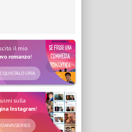
scito il mio
ovo romanzo
!
CQUISTALO ORA
uimi sulla
ina Instagram
!
DANINSERIES