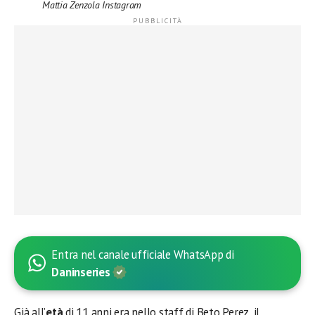
Mattia Zenzola Instagram
Entra nel canale ufficiale WhatsApp di
Daninseries
Già all’
età
di 11 anni era nello staff di Beto Perez, il