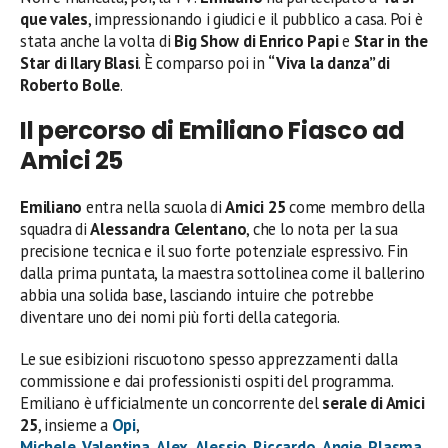
que vales
, impressionando i giudici e il pubblico a casa. Poi è
stata anche la volta di
Big Show di Enrico Papi
e
Star in the
Star di Ilary Blasi
. È comparso poi in
“Viva la danza” di
Roberto Bolle
.
Il percorso di Emiliano Fiasco ad
Amici 25
Emiliano
entra nella scuola di
Amici 25
come membro della
squadra di
Alessandra Celentano
, che lo nota per la sua
precisione tecnica e il suo forte potenziale espressivo. Fin
dalla prima puntata, la maestra sottolinea come il ballerino
abbia una solida base, lasciando intuire che potrebbe
diventare uno dei nomi più forti della categoria.
Le sue esibizioni riscuotono spesso apprezzamenti dalla
commissione e dai professionisti ospiti del programma.
Emiliano è ufficialmente un concorrente del
serale di Amici
25
, insieme a
Opi
,
Michele
,
Valentina
,
Alex
,
Alessio
,
Riccardo
,
Angie
,
Plasma
,