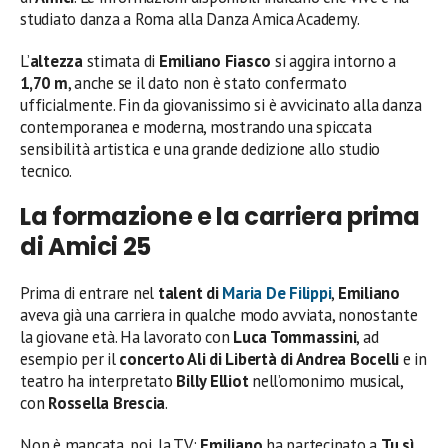
studiato danza a Roma alla Danza Amica Academy.
L’
altezza
stimata di
Emiliano Fiasco
si aggira intorno a
1,70 m
, anche se il dato non è stato confermato
ufficialmente. Fin da giovanissimo si è avvicinato alla danza
contemporanea e moderna, mostrando una spiccata
sensibilità artistica e una grande dedizione allo studio
tecnico.
La formazione e la carriera prima
di Amici 25
Prima di entrare nel
talent di
Maria De Filippi
,
Emiliano
aveva già una carriera in qualche modo avviata, nonostante
la giovane età. Ha lavorato con
Luca Tommassini
, ad
esempio per il
concerto Ali di Libertà di Andrea Bocelli
e in
teatro ha interpretato
Billy Elliot
nell’omonimo musical,
con
Rossella Brescia
.
Non è mancata, poi, la TV:
Emiliano
ha partecipato a
Tu sì