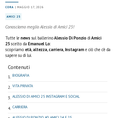
CORA
| MAGGIO 17, 2026
AMICI 25
Conosciamo meglio Alessio di Amici 25!
Tutte le
news
sul ballerino
Alessio Di Ponzio
di
Amici
25
scelto da
Emanuel Lo
:
scopriamo
età
,
altezza
,
carriera
,
Instagram
e ciò che c’è da
sapere su di lui.
Contenuti
BIOGRAFIA
VITA PRIVATA
ALESSIO DI AMICI 25 INSTAGRAM E SOCIAL
CARRIERA
ALESSIO DI PONZIO AD AMICI 24 E 25