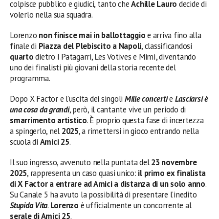
colpisce pubblico e giudici, tanto che
Achille Lauro
decide di
volerlo nella sua squadra.
Lorenzo
non finisce mai in ballottaggio
e arriva fino alla
finale di
Piazza del Plebiscito a Napoli
, classificandosi
quarto
dietro I Patagarri, Les Votives e Mimì, diventando
uno dei finalisti più giovani della storia recente del
programma.
Dopo X Factor e l’uscita dei singoli
Mille concerti
e
Lasciarsi è
una cosa da grandi
, però, il cantante vive un periodo di
smarrimento artistico
. È proprio questa fase di incertezza
a spingerlo, nel
2025
, a rimettersi in gioco entrando nella
scuola di
Amici 25
.
Il suo ingresso, avvenuto nella puntata del
23 novembre
2025
, rappresenta un caso quasi unico:
il primo ex finalista
di X Factor a entrare ad Amici a distanza di un solo anno
.
Su Canale 5 ha avuto la possibilità di presentare l’inedito
Stupida Vita
.
Lorenzo
è ufficialmente un concorrente al
serale di Amici 25
.