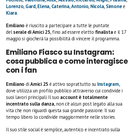
Lorenzo
,
Gard
,
Elena
,
Caterina
,
Antonio
,
Nicola
,
Simone
e
Kiara
.
Emiliano
è riuscito a partecipare a tutte le puntate
del
serale di Amici 25
, fino ad essere eletto
finalista
e il 17
maggio si giocherà la possibilità di vincere il programma.
Emiliano Fiasco su Instagram:
cosa pubblica e come interagisce
con i fan
Emiliano
di
Amici 25
è attivo soprattutto su
Instagram
,
dove utilizza un profilo pubblico attraverso cui condivide i
suoi lavori principali. Il suo
account è totalmente
incentrato sulla danza
, non c’è alcun post legato alla sua
vita che non riguardi questa sua grande passione. Il suo
tempo libero lo condivide maggiormente nelle stories.
Il suo stile social è semplice, autentico e incentrato sulla