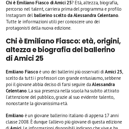
Chi è Emiliano Fiasco di Amici 25
? Età, altezza, biografia,
percorso nel talent, carriera prima del programma e profilo
Instagram del
ballerino scelto da Alessandra Celentano
.
Tutte le informazioni utili per conoscere uno dei
protagonisti della nuova edizione.
Chi è Emiliano Fiasco: età, origini,
altezza e biografia del ballerino
di Amici 25
Emiliano Fiasco
è uno dei ballerini più osservati di
Amici 25
,
scelto da tutti i professori con grande entusiasmo, sebbene
poi il giovane abbia deciso di farsi seguire da
Alessandra
Celentano
. La sua presenza nella scuola ha subito attirato
l’attenzione del pubblico, grazie al suo evidente talento,
nonostante la giovanissima età.
Emiliano
è un giovane ballerino italiano di appena 17 anni
classe 2008. È dunque l’allievo più giovane di questa edizione
di
Amici
. Le informazioni disponibili indicano che vive e ha