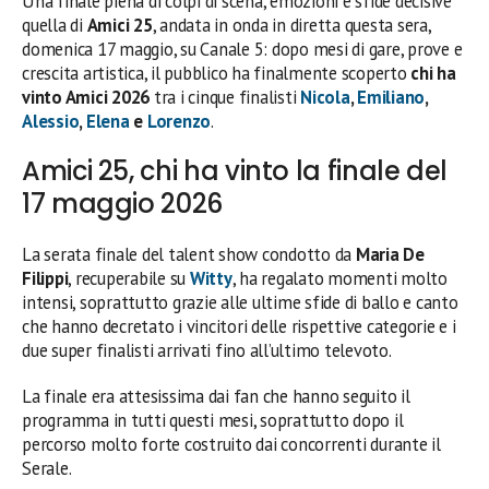
Una finale piena di colpi di scena, emozioni e sfide decisive
quella di
Amici 25
, andata in onda in diretta questa sera,
domenica 17 maggio, su Canale 5: dopo mesi di gare, prove e
crescita artistica, il pubblico ha finalmente scoperto
chi ha
vinto Amici 2026
tra i cinque finalisti
Nicola
,
Emiliano
,
Alessio
,
Elena
e
Lorenzo
.
Amici 25, chi ha vinto la finale del
17 maggio 2026
La serata finale del talent show condotto da
Maria De
Filippi
, recuperabile su
Witty
, ha regalato momenti molto
intensi, soprattutto grazie alle ultime sfide di ballo e canto
che hanno decretato i vincitori delle rispettive categorie e i
due super finalisti arrivati fino all’ultimo televoto.
La finale era attesissima dai fan che hanno seguito il
programma in tutti questi mesi, soprattutto dopo il
percorso molto forte costruito dai concorrenti durante il
Serale.