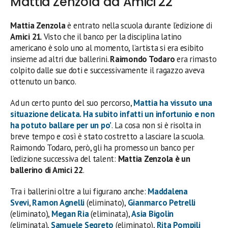
Mattia Zenzola ad Amici 22
Mattia Zenzola
è entrato nella scuola durante l’edizione di
Amici 21
. Visto che il banco per la disciplina latino
americano è solo uno al momento, l’artista si era esibito
insieme ad altri due ballerini.
Raimondo Todaro
era rimasto
colpito dalle sue doti e successivamente il ragazzo aveva
ottenuto un banco.
Ad un certo punto del suo percorso,
Mattia ha vissuto una
situazione delicata. Ha subito infatti un infortunio e non
ha potuto ballare per un po’
. La cosa non si è risolta in
breve tempo e così è stato costretto a lasciare la scuola.
Raimondo Todaro, però, gli ha promesso un banco per
l’edizione successiva del talent:
Mattia Zenzola è un
ballerino di Amici 22
.
Tra i ballerini oltre a lui figurano anche:
Maddalena
Svevi
,
Ramon Agnelli
(eliminato),
Gianmarco Petrelli
(eliminato),
Megan Ria
(eliminata),
Asia Bigolin
(eliminata),
Samuele Segreto
(eliminato),
Rita Pompili