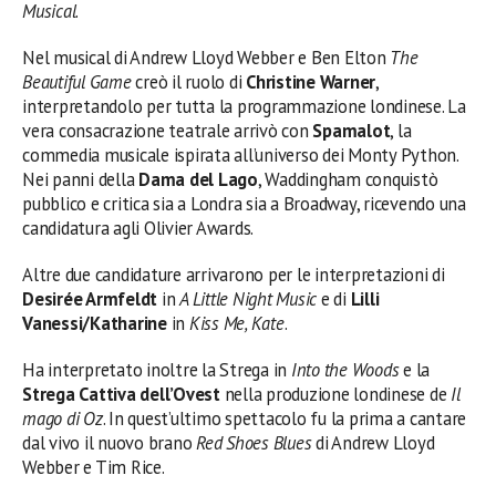
Musical
.
Nel musical di Andrew Lloyd Webber e Ben Elton
The
Beautiful Game
creò il ruolo di
Christine Warner
,
interpretandolo per tutta la programmazione londinese. La
vera consacrazione teatrale arrivò con
Spamalot
, la
commedia musicale ispirata all’universo dei Monty Python.
Nei panni della
Dama del Lago
, Waddingham conquistò
pubblico e critica sia a Londra sia a Broadway, ricevendo una
candidatura agli Olivier Awards.
Altre due candidature arrivarono per le interpretazioni di
Desirée Armfeldt
in
A Little Night Music
e di
Lilli
Vanessi/Katharine
in
Kiss Me, Kate
.
Ha interpretato inoltre la Strega in
Into the Woods
e la
Strega Cattiva dell’Ovest
nella produzione londinese de
Il
mago di Oz
. In quest’ultimo spettacolo fu la prima a cantare
dal vivo il nuovo brano
Red Shoes Blues
di Andrew Lloyd
Webber e Tim Rice.