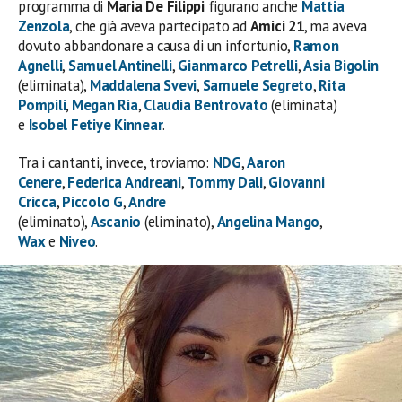
programma di
Maria De Filippi
figurano anche
Mattia
Zenzola
, che già aveva partecipato ad
Amici 21
, ma aveva
dovuto abbandonare a causa di un infortunio,
Ramon
Agnelli
,
Samuel Antinelli
,
Gianmarco Petrelli
,
Asia Bigolin
(eliminata),
Maddalena Svevi
,
Samuele Segreto
,
Rita
Pompili
,
Megan Ria
,
Claudia Bentrovato
(eliminata)
e
Isobel Fetiye Kinnear
.
Tra i cantanti, invece, troviamo:
NDG
,
Aaron
Cenere
,
Federica Andreani
,
Tommy Dali
,
Giovanni
Cricca
,
Piccolo G
,
Andre
(eliminato),
Ascanio
(eliminato),
Angelina Mango
,
Wax
e
Niveo
.