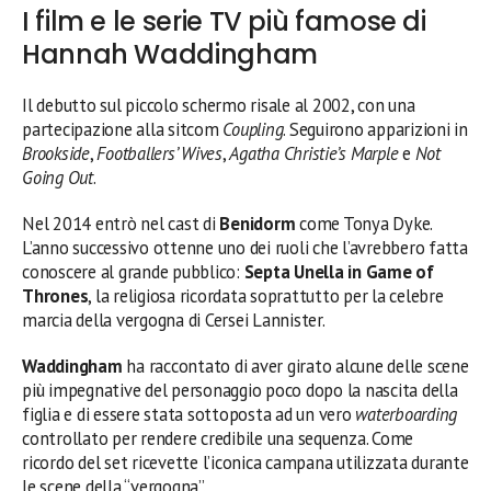
I film e le serie TV più famose di
Hannah Waddingham
Il debutto sul piccolo schermo risale al 2002, con una
partecipazione alla sitcom
Coupling
. Seguirono apparizioni in
Brookside
,
Footballers’ Wives
,
Agatha Christie’s Marple
e
Not
Going Out
.
Nel 2014 entrò nel cast di
Benidorm
come Tonya Dyke.
L’anno successivo ottenne uno dei ruoli che l’avrebbero fatta
conoscere al grande pubblico:
Septa Unella in Game of
Thrones
, la religiosa ricordata soprattutto per la celebre
marcia della vergogna di Cersei Lannister.
Waddingham
ha raccontato di aver girato alcune delle scene
più impegnative del personaggio poco dopo la nascita della
figlia e di essere stata sottoposta ad un vero
waterboarding
controllato per rendere credibile una sequenza. Come
ricordo del set ricevette l’iconica campana utilizzata durante
le scene della “vergogna”.