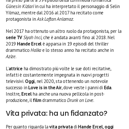
ha preso parte a 39 episodi della commedia romantica
Günesin Kizlari
in cui ha interpretato il personaggio di Selin
Yilmaz, mentre dal 2016 al 2017 ha recitato come
protagonista in
Ask Laftan Anlamaz
.
Nel 2017 ha ottenuto un altro ruolo da protagonista, per la
serie TV
Siyah Inci
, che è andata avanti fino al 2018. Nel
2019
Hande Ercel
è apparsa in 19 episodi del thriller
drammatico
Halka
e lo stesso anno ha recitato anche in
Azize
.
L’
attrice
ha dimostrato più volte le sue doti recitative,
infatti è costantemente impegnata in nuovi progetti
televisivi.
Oggi
, nel 2020, sta ottenendo un notevole
successo in
Love is in the Air
, dove veste i panni di
Eda
.
Inoltre,
Ercel
ha anche una nuova pellicola in post-
produzione, il
film
drammatico
Drunk on Love
.
Vita privata: ha un fidanzato?
Per quanto riguarda la
vita privata
di
Hande Ercel
,
oggi