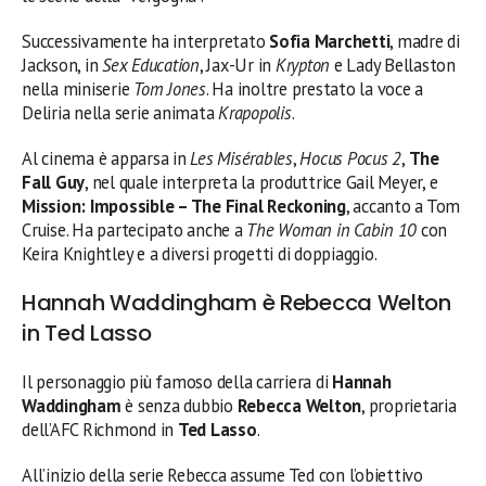
Successivamente ha interpretato
Sofia Marchetti
, madre di
Jackson, in
Sex Education
, Jax-Ur in
Krypton
e Lady Bellaston
nella miniserie
Tom Jones
. Ha inoltre prestato la voce a
Deliria nella serie animata
Krapopolis
.
Al cinema è apparsa in
Les Misérables
,
Hocus Pocus 2
,
The
Fall Guy
, nel quale interpreta la produttrice Gail Meyer, e
Mission: Impossible – The Final Reckoning
, accanto a Tom
Cruise. Ha partecipato anche a
The Woman in Cabin 10
con
Keira Knightley e a diversi progetti di doppiaggio.
Hannah Waddingham è Rebecca Welton
in Ted Lasso
Il personaggio più famoso della carriera di
Hannah
Waddingham
è senza dubbio
Rebecca Welton
, proprietaria
dell’AFC Richmond in
Ted Lasso
.
All’inizio della serie Rebecca assume Ted con l’obiettivo