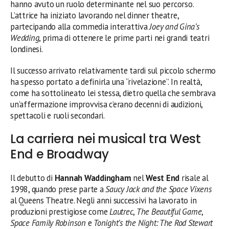
hanno avuto un ruolo determinante nel suo percorso.
L’attrice ha iniziato lavorando nel dinner theatre,
partecipando alla commedia interattiva
Joey and Gina’s
Wedding
, prima di ottenere le prime parti nei grandi teatri
londinesi.
Il successo arrivato relativamente tardi sul piccolo schermo
ha spesso portato a definirla una “rivelazione”. In realtà,
come ha sottolineato lei stessa, dietro quella che sembrava
un’affermazione improvvisa c’erano decenni di audizioni,
spettacoli e ruoli secondari.
La carriera nei musical tra West
End e Broadway
Il debutto di
Hannah Waddingham
nel
West End
risale al
1998, quando prese parte a
Saucy Jack and the Space Vixens
al Queens Theatre. Negli anni successivi ha lavorato in
produzioni prestigiose come
Lautrec
,
The Beautiful Game
,
Space Family Robinson
e
Tonight’s the Night: The Rod Stewart