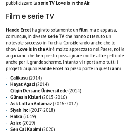
pubblicizzare la
serie TV
Love is in the Air
.
Film e serie TV
Hande Ercel
ha girato solamente un
film
, ma è apparsa,
comunque, in diverse
serie TV
che hanno ottenuto un
notevole successo in Turchia. Considerando anche che lo
show
Love is in the Air
è molto apprezzato nel Paese, noi le
auguriamo che ben presto possa girare molte altre pellicole
anche per il grande schermo. Intanto vi riportiamo tutti i
progetti ai quali
Hande Ercel
ha preso parte in questi
anni
.
Çalikusu
(2014)
Hayat Agaci
(2014)
Çilgin Dersane Üniversitede
(2014)
Günesin Kizlari
(2015-2016)
Ask Laftan Anlamaz
(2016-2017)
Siyah Inci
(2017-2018)
Halka
(2019)
Azize
(2019)
Sen Çal Kapimi
(2020)