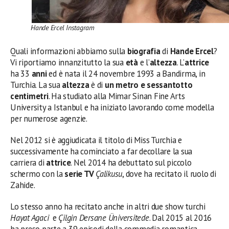
Hande Ercel Instagram
Quali informazioni abbiamo sulla
biografia
di
Hande Ercel
?
Vi riportiamo innanzitutto la sua
età
e l’
altezza
. L’
attrice
ha 33
anni
ed è nata il 24 novembre 1993 a Bandirma, in
Turchia. La sua
altezza
è di
un metro e sessantotto
centimetri
. Ha studiato alla Mimar Sinan Fine Arts
University a Istanbul e ha iniziato lavorando come modella
per numerose agenzie.
Nel 2012 si è aggiudicata il titolo di Miss Turchia e
successivamente ha cominciato a far decollare la sua
carriera di
attrice
. Nel 2014 ha debuttato sul piccolo
schermo con la
serie TV
Çalikusu
, dove ha recitato il ruolo di
Zahide.
Lo stesso anno ha recitato anche in altri due show turchi
Hayat Agaci
e
Çilgin Dersane Üniversitede
. Dal 2015 al 2016