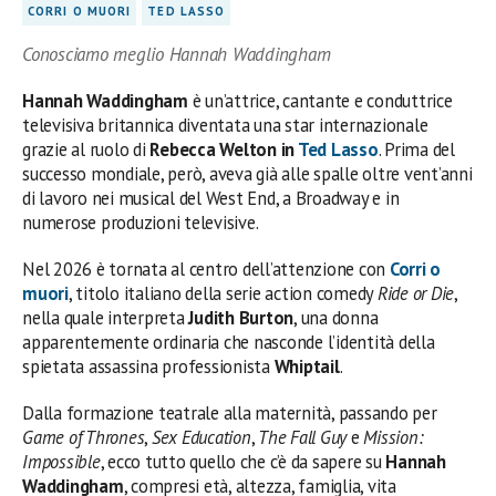
CORRI O MUORI
TED LASSO
Conosciamo meglio Hannah Waddingham
Hannah Waddingham
è un’attrice, cantante e conduttrice
televisiva britannica diventata una star internazionale
grazie al ruolo di
Rebecca Welton in
Ted Lasso
. Prima del
successo mondiale, però, aveva già alle spalle oltre vent’anni
di lavoro nei musical del West End, a Broadway e in
numerose produzioni televisive.
Nel 2026 è tornata al centro dell’attenzione con
Corri o
muori
, titolo italiano della serie action comedy
Ride or Die
,
nella quale interpreta
Judith Burton
, una donna
apparentemente ordinaria che nasconde l’identità della
spietata assassina professionista
Whiptail
.
Dalla formazione teatrale alla maternità, passando per
Game of Thrones
,
Sex Education
,
The Fall Guy
e
Mission:
Impossible
, ecco tutto quello che c’è da sapere su
Hannah
Waddingham
, compresi età, altezza, famiglia, vita