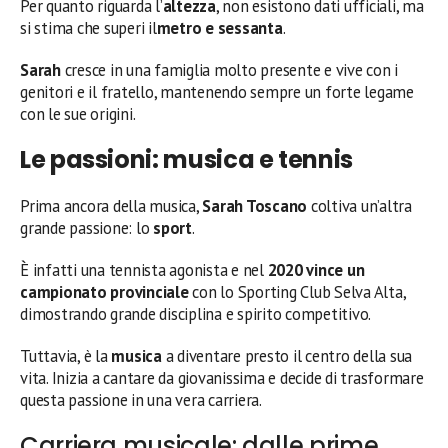
Per quanto riguarda l’
altezza
, non esistono dati ufficiali, ma
si stima che superi il
metro e sessanta
.
Sarah
cresce in una famiglia molto presente e vive con i
genitori e il fratello, mantenendo sempre un forte legame
con le sue origini.
Le passioni: musica e tennis
Prima ancora della musica,
Sarah Toscano
coltiva un’altra
grande passione: lo
sport
.
È infatti una tennista agonista e nel
2020 vince un
campionato provinciale
con lo Sporting Club Selva Alta,
dimostrando grande disciplina e spirito competitivo.
Tuttavia, è la
musica
a diventare presto il centro della sua
vita. Inizia a cantare da giovanissima e decide di trasformare
questa passione in una vera carriera.
Carriera musicale: dalle prime