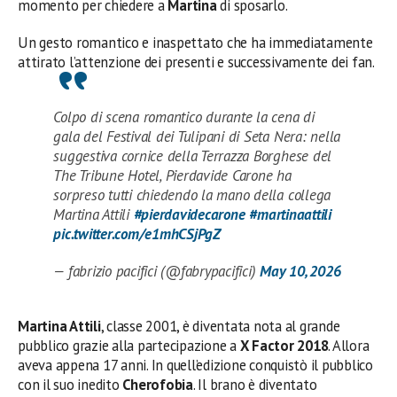
momento per chiedere a
Martina
di sposarlo.
Un gesto romantico e inaspettato che ha immediatamente
attirato l’attenzione dei presenti e successivamente dei fan.
Colpo di scena romantico durante la cena di
gala del Festival dei Tulipani di Seta Nera: nella
suggestiva cornice della Terrazza Borghese del
The Tribune Hotel, Pierdavide Carone ha
sorpreso tutti chiedendo la mano della collega
Martina Attili
#pierdavidecarone
#martinaattili
pic.twitter.com/e1mhCSjPgZ
— fabrizio pacifici (@fabrypacifici)
May 10, 2026
Martina Attili
, classe 2001, è diventata nota al grande
pubblico grazie alla partecipazione a
X Factor 2018
. Allora
aveva appena 17 anni. In quell’edizione conquistò il pubblico
con il suo inedito
Cherofobia
. Il brano è diventato