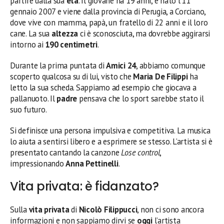
partire dalla sua
età
. Il giovane ha 19 anni, è nato l’11
gennaio 2007 e viene dalla provincia di Perugia, a Corciano,
dove vive con mamma, papà, un fratello di 22 anni e il loro
cane. La sua
altezza
ci è sconosciuta, ma dovrebbe aggirarsi
intorno ai
190 centimetri
.
Durante la prima puntata di
Amici 24
, abbiamo comunque
scoperto qualcosa su di lui, visto che
Maria De Filippi
ha
letto la sua scheda. Sappiamo ad esempio che giocava a
pallanuoto. Il
padre
pensava che lo sport sarebbe stato il
suo futuro.
Si definisce una persona impulsiva e competitiva. La musica
lo aiuta a sentirsi libero e a esprimere se stesso. L’artista si è
presentato cantando la canzone
Lose control
,
impressionando
Anna Pettinelli
.
Vita privata: è fidanzato?
Sulla
vita privata
di
Nicolò Filippucci
, non ci sono ancora
informazioni e non sappiamo dirvi se
oggi
l’artista