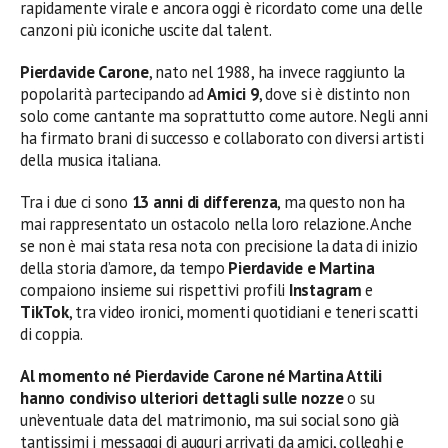
rapidamente virale e ancora oggi è ricordato come una delle
canzoni più iconiche uscite dal talent.
Pierdavide Carone
, nato nel 1988, ha invece raggiunto la
popolarità partecipando ad
Amici 9
, dove si è distinto non
solo come cantante ma soprattutto come autore. Negli anni
ha firmato brani di successo e collaborato con diversi artisti
della musica italiana.
Tra i due ci sono
13 anni di differenza
, ma questo non ha
mai rappresentato un ostacolo nella loro relazione. Anche
se non è mai stata resa nota con precisione la data di inizio
della storia d’amore, da tempo
Pierdavide e Martina
compaiono insieme sui rispettivi profili
Instagram
e
TikTok
, tra video ironici, momenti quotidiani e teneri scatti
di coppia.
Al momento né Pierdavide Carone né Martina Attili
hanno condiviso ulteriori dettagli sulle nozze
o su
un’eventuale data del matrimonio, ma sui social sono già
tantissimi i messaggi di auguri arrivati da amici, colleghi e