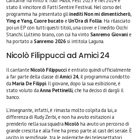
cantante ha vinto il Tour Music Fest 2023 e nel 2024 è
stato il vincitore di Fatti Sentire Festival. Nel corso del
programma ha presentato gli
inediti Non mi dimenticherò,
Ying e Yang, Cuore bucato
e
Un’Ora di Follia
. Ha rilasciato
poi un EP con tutti questi titoli, una cover e l’inedito Occhi
Stanchi. L’ultimo brano, con cui ha vinto
Sanremo Giovani
e
ha portato a
Sanremo 2026
si intitola Laguna.
Nicolò Filippucci ad Amici 24
Il cantante
Nicolò Filippucci
è entrato quindi ufficialmente
a far parte della classe di
Amici 24
, il programma condotto
da
Maria De Filippi
. Il giovane, dopo la sua esibizione, è
stato voluto da
Anna Pettinelli
, che ha deciso di dargli il
banco.
L’insegnante, infatti, è rimasta molto colpita da lui, a
differenza di Rudy Zerbi, e non ha avuto esitazioni a
prenderlo nella sua squadra
Nicolò
ha avuto un percorso di
grande crescita e alla fine ha preso parte al cast del serale. È
uscito in semifinale, tra le polemiche dei telespettatori.