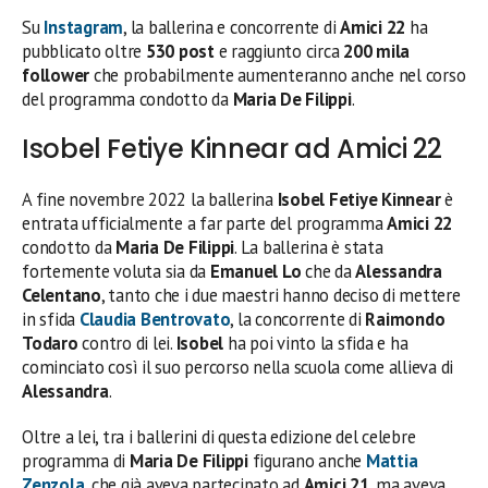
Su
Instagram
, la ballerina e concorrente di
Amici 22
ha
pubblicato oltre
530 post
e raggiunto circa
200 mila
follower
che probabilmente aumenteranno anche nel corso
del programma condotto da
Maria De Filippi
.
Isobel Fetiye Kinnear ad Amici 22
A fine novembre 2022 la ballerina
Isobel Fetiye Kinnear
è
entrata ufficialmente a far parte del programma
Amici 22
condotto da
Maria De Filippi
. La ballerina è stata
fortemente voluta sia da
Emanuel Lo
che da
Alessandra
Celentano
, tanto che i due maestri hanno deciso di mettere
in sfida
Claudia Bentrovato
, la concorrente di
Raimondo
Todaro
contro di lei.
Isobel
ha poi vinto la sfida e ha
cominciato così il suo percorso nella scuola come allieva di
Alessandra
.
Oltre a lei, tra i ballerini di questa edizione del celebre
programma di
Maria De Filippi
figurano anche
Mattia
Zenzola
, che già aveva partecipato ad
Amici 21
, ma aveva