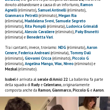
dovuto abbandonare a causa di un infortunio,
Ramon
Agnelli
(eliminato),
Samuel Antinelli
(eliminato),
Gianmarco Petrelli
(eliminato),
Megan Ria
(eliminata),
Maddalena Svevi
,
Samuele Segreto
(eliminato),
Rita Pompili
(eliminata),
Ludovica Grimaldi
(eliminata),
Alessio Cavaliere
(eliminato),
Paky Brunetti
(eliminata) e
Benedetta
Vari
.
Tra i cantanti, invece, troviamo:
NDG
(eliminato),
Aaron
Cenere
,
Federica Andreani
(eliminata),
Tommy Dali
(eliminato),
Giovanni Cricca
(eliminato),
Piccolo G
(eliminato),
Angelina Mango
,
Wax
,
Niveo
(eliminato) e
Mezkal
(eliminato).
Isobel
è arrivata al
serale di Amici 22
. La ballerina fa parte
della squadra di
Rudy
e
Celentano
, originariamente
composta anche da
Ramon
,
Gianmarco
,
Piccolo G
e
Aaron
.