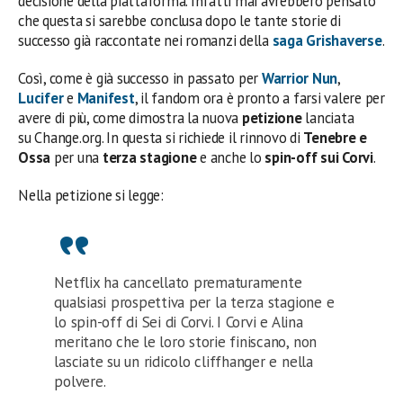
decisione della piattaforma. Infatti mai avrebbero pensato
che questa si sarebbe conclusa dopo le tante storie di
successo già raccontate nei romanzi della
saga
Grishaverse
.
Così, come è già successo in passato per
Warrior Nun
,
Lucifer
e
Manifest
, il fandom ora è pronto a farsi valere per
avere di più, come dimostra la nuova
petizione
lanciata
su Change.org. In questa si richiede il rinnovo di
Tenebre e
Ossa
per una
terza stagione
e anche lo
spin-off sui Corvi
.
Nella petizione si legge:
Netflix ha cancellato prematuramente
qualsiasi prospettiva per la terza stagione e
lo spin-off di Sei di Corvi. I Corvi e Alina
meritano che le loro storie finiscano, non
lasciate su un ridicolo cliffhanger e nella
polvere.