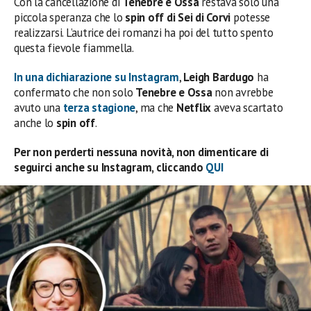
Con la cancellazione di
Tenebre e Ossa
restava solo una
piccola speranza che lo
spin off di Sei di Corvi
potesse
realizzarsi. L’autrice dei romanzi ha poi del tutto spento
questa fievole fiammella.
In una dichiarazione su Instagram
,
Leigh Bardugo
ha
confermato che non solo
Tenebre e Ossa
non avrebbe
avuto una
terza stagione
, ma che
Netflix
aveva scartato
anche lo
spin
off
.
Per non perderti nessuna novità, non dimenticare di
seguirci anche su Instagram, cliccando
QUI