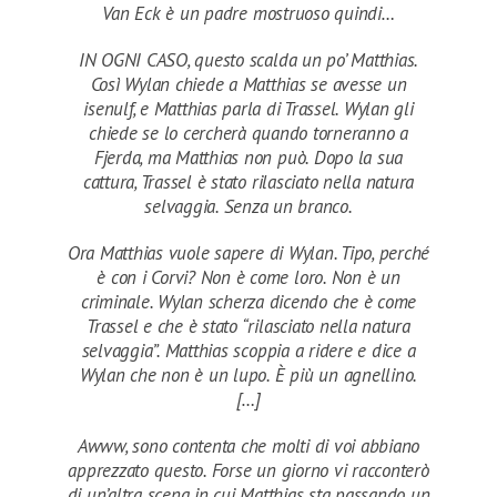
Van Eck è un padre mostruoso quindi…
IN OGNI CASO, questo scalda un po’ Matthias.
Così Wylan chiede a Matthias se avesse un
isenulf, e Matthias parla di Trassel. Wylan gli
chiede se lo cercherà quando torneranno a
Fjerda, ma Matthias non può. Dopo la sua
cattura, Trassel è stato rilasciato nella natura
selvaggia. Senza un branco.
Ora Matthias vuole sapere di Wylan. Tipo, perché
è con i Corvi? Non è come loro. Non è un
criminale. Wylan scherza dicendo che è come
Trassel e che è stato “rilasciato nella natura
selvaggia”. Matthias scoppia a ridere e dice a
Wylan che non è un lupo. È più un agnellino.
[…]
Awww, sono contenta che molti di voi abbiano
apprezzato questo. Forse un giorno vi racconterò
di un’altra scena in cui Matthias sta passando un