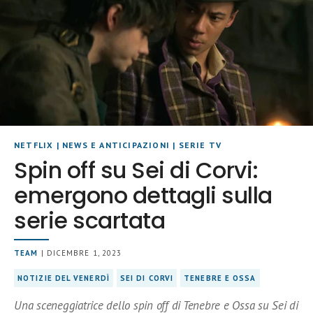
NETFLIX
|
NEWS E ANTICIPAZIONI
|
SERIE TV
Spin off su Sei di Corvi:
emergono dettagli sulla
serie scartata
TEAM
| DICEMBRE 1, 2023
NOTIZIE DEL VENERDÌ
SEI DI CORVI
TENEBRE E OSSA
Una sceneggiatrice dello spin off di Tenebre e Ossa su Sei di