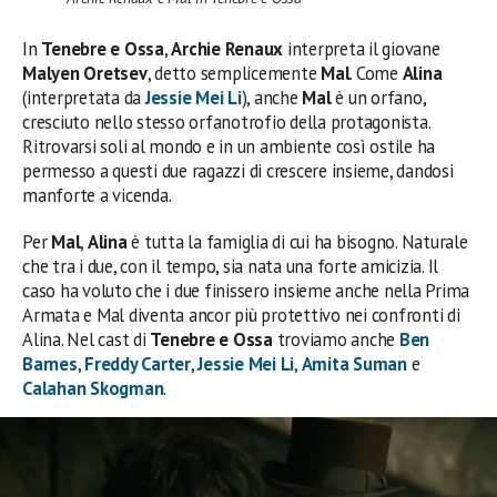
In
Tenebre e Ossa
,
Archie Renaux
interpreta il giovane
Malyen Oretsev
, detto semplicemente
Mal
. Come
Alina
(interpretata da
Jessie Mei Li
), anche
Mal
è un orfano,
cresciuto nello stesso orfanotrofio della protagonista.
Ritrovarsi soli al mondo e in un ambiente così ostile ha
permesso a questi due ragazzi di crescere insieme, dandosi
manforte a vicenda.
Per
Mal
,
Alina
è tutta la famiglia di cui ha bisogno. Naturale
che tra i due, con il tempo, sia nata una forte amicizia. Il
caso ha voluto che i due finissero insieme anche nella Prima
Armata e Mal diventa ancor più protettivo nei confronti di
Alina. Nel cast di
Tenebre e Ossa
troviamo anche
Ben
Barnes
,
Freddy Carter
,
Jessie Mei Li
,
Amita Suman
e
Calahan Skogman
.