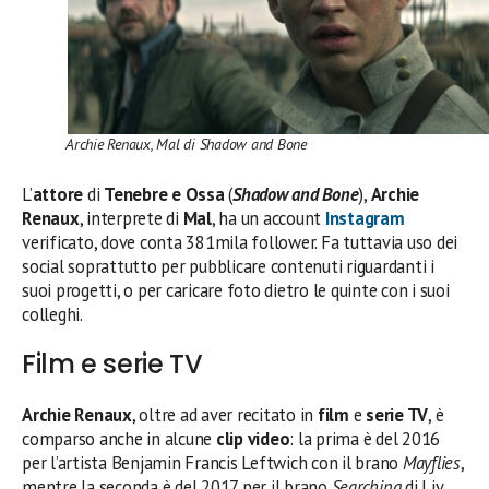
Archie Renaux, Mal di Shadow and Bone
L’
attore
di
Tenebre e Ossa
(
Shadow and Bone
),
Archie
Renaux
, interprete di
Mal
, ha un account
Instagram
verificato, dove conta 381mila follower. Fa tuttavia uso dei
social soprattutto per pubblicare contenuti riguardanti i
suoi progetti, o per caricare foto dietro le quinte con i suoi
colleghi.
Film e serie TV
Archie Renaux
, oltre ad aver recitato in
film
e
serie TV
, è
comparso anche in alcune
clip video
: la prima è del 2016
per l’artista Benjamin Francis Leftwich con il brano
Mayflies
,
mentre la seconda è del 2017 per il brano
Searching
di Liv