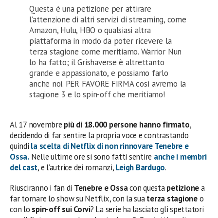
Questa è una petizione per attirare
l’attenzione di altri servizi di streaming, come
Amazon, Hulu, HBO o qualsiasi altra
piattaforma in modo da poter ricevere la
terza stagione come meritiamo. Warrior Nun
lo ha fatto; il Grishaverse è altrettanto
grande e appassionato, e possiamo farlo
anche noi. PER FAVORE FIRMA così avremo la
stagione 3 e lo spin-off che meritiamo!
Al 17 novembre
più di 18.000 persone hanno firmato
,
decidendo di far sentire la propria voce e contrastando
quindi
la scelta di Netflix di non rinnovare
Tenebre e
Ossa
.
Nelle ultime ore si sono fatti sentire
anche i membri
del cast
, e l’autrice dei romanzi,
Leigh Bardugo
.
Riusciranno i fan di
Tenebre e Ossa
con questa
petizione
a
far tornare lo show su Netflix, con la sua
terza stagione
o
con lo
spin-off sui Corvi
? La serie ha lasciato gli spettatori