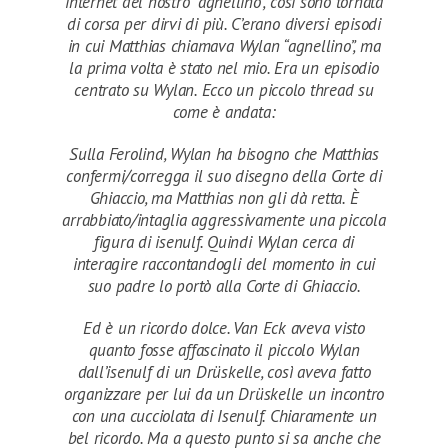
internet del nostro “agnellino”, così sono tornata
di corsa per dirvi di più. C’erano diversi episodi
in cui Matthias chiamava Wylan “agnellino”, ma
la prima volta è stato nel mio. Era un episodio
centrato su Wylan. Ecco un piccolo thread su
come è andata:
Sulla Ferolind, Wylan ha bisogno che Matthias
confermi/corregga il suo disegno della Corte di
Ghiaccio, ma Matthias non gli dà retta. È
arrabbiato/intaglia aggressivamente una piccola
figura di isenulf. Quindi Wylan cerca di
interagire raccontandogli del momento in cui
suo padre lo portò alla Corte di Ghiaccio.
Ed è un ricordo dolce. Van Eck aveva visto
quanto fosse affascinato il piccolo Wylan
dall’isenulf di un Drüskelle, così aveva fatto
organizzare per lui da un Drüskelle un incontro
con una cucciolata di Isenulf. Chiaramente un
bel ricordo. Ma a questo punto si sa anche che