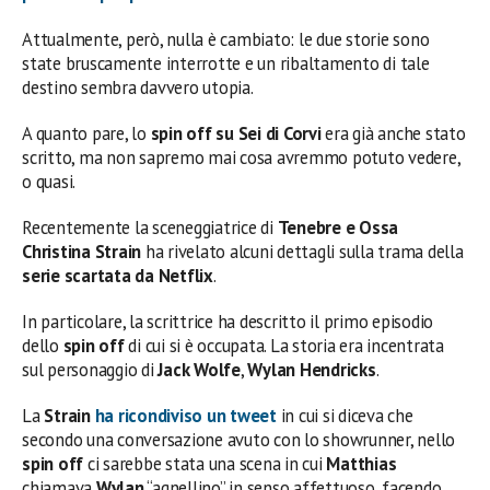
Attualmente, però, nulla è cambiato: le due storie sono
state bruscamente interrotte e un ribaltamento di tale
destino sembra davvero utopia.
A quanto pare, lo
spin off su Sei di Corvi
era già anche stato
scritto, ma non sapremo mai cosa avremmo potuto vedere,
o quasi.
Recentemente la sceneggiatrice di
Tenebre e Ossa
Christina Strain
ha rivelato alcuni dettagli sulla trama della
serie scartata da Netflix
.
In particolare, la scrittrice ha descritto il primo episodio
dello
spin off
di cui si è occupata. La storia era incentrata
sul personaggio di
Jack Wolfe
,
Wylan Hendricks
.
La
Strain
ha ricondiviso un tweet
in cui si diceva che
secondo una conversazione avuto con lo showrunner, nello
spin off
ci sarebbe stata una scena in cui
Matthias
chiamava
Wylan
“agnellino” in senso affettuoso, facendo