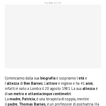
Cominciamo dalla sua
biografia
e scopriamo l’
età
e
l’
altezza
di
Ben Barnes
. L’
attore
è inglese e ha 41
anni
,
infatti è nato a Londra il 20 agosto 1981. La sua
altezza
è
di
un metro e ottantacinque centimetri
.
La
madre
,
Patricia
, è una terapista di coppia, mentre
il
padre
,
Thomas Barnes
, è un professore di psichiatria. Ha