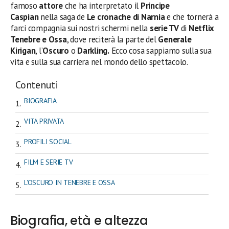
famoso
attore
che ha interpretato il
Principe
Caspian
nella saga de
Le cronache di Narnia
e che tornerà a
farci compagnia sui nostri schermi nella
serie TV
di
Netflix
Tenebre e Ossa
, dove reciterà la parte del
Generale
Kirigan
, l’
Oscuro
o
Darkling.
Ecco cosa sappiamo sulla sua
vita e sulla sua carriera nel mondo dello spettacolo.
Contenuti
BIOGRAFIA
VITA PRIVATA
PROFILI SOCIAL
FILM E SERIE TV
L'OSCURO IN TENEBRE E OSSA
Biografia, età e altezza