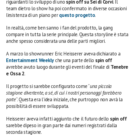
riguardanti lo sviluppo di uno
spin off su Sei di Corvi
. Il
team dietro lo show ha poi confermato in diverse occasioni
l’esistenza di un piano per
questo progetto
.
In realtà, come ben sanno i fan del prodotto, la gang
compare in tutta la serie principale. Questa storyline è stata
anche spesso considerata una delle parti migliori.
A marzo lo showrunner Eric Heisserer aveva dichiarato a
Entertainment Weekly
che una parte dello
spin off
avrebbe avuto luogo durante gli eventi del finale di
Tenebre
e Ossa 2
.
Il progetto si sarebbe configurato come “
una piccola
stagione divertente, a sé, di cui i nostri personaggi farebbero
parte
“. Questa era l’idea iniziale, che purtroppo non avrà la
possibilità di essere sviluppata.
Heisserer aveva infatti aggiunto che il futuro dello
spin off
sarebbe dipeso in gran parte dai numeri registrati dalla
seconda stagione.