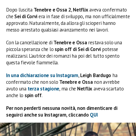
Dopo l’uscita
Tenebre e Ossa 2
,
Netflix
aveva confermato
che
Sei di Corvi
era in fase di sviluppo, ma non ufficialmente
approvato. Naturalmente, da allora gli scioperi hanno
messo arrestato qualsiasi avanzamento nei lavori.
Con la cancellazione di
Tenebre e Ossa
restava solo una
piccola speranza che lo
spin off di Sei di Corvi
potesse
realizzarsi. L’autrice dei romanzi ha poi del tutto spento
questa fievole fiammella.
In una dichiarazione su Instagram
,
Leigh Bardugo
ha
confermato che non solo
Tenebre e Ossa
non avrebbe
avuto una
terza stagione
, ma che
Netflix
aveva scartato
anche lo
spin
off
.
Per non perderti nessuna novità, non dimenticare di
seguirci anche su Instagram, cliccando
QUI