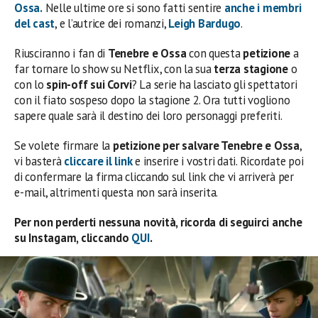
Ossa
.
Nelle ultime ore si sono fatti sentire
anche i membri
del cast
, e l’autrice dei romanzi,
Leigh Bardugo
.
Riusciranno i fan di
Tenebre e Ossa
con questa
petizione
a
far tornare lo show su Netflix, con la sua
terza stagione
o
con lo
spin-off sui Corvi
? La serie ha lasciato gli spettatori
con il fiato sospeso dopo la stagione 2. Ora tutti vogliono
sapere quale sarà il destino dei loro personaggi preferiti.
Se volete firmare la
petizione per salvare Tenebre e Ossa
,
vi basterà
cliccare il link
e inserire i vostri dati. Ricordate poi
di confermare la firma cliccando sul link che vi arriverà per
e-mail, altrimenti questa non sarà inserita.
Per non perderti nessuna novità, ricorda di seguirci anche
su Instagam, cliccando
QUI
.