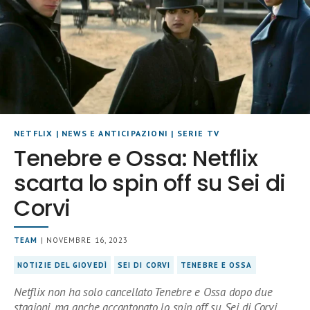
NETFLIX
|
NEWS E ANTICIPAZIONI
|
SERIE TV
Tenebre e Ossa: Netflix
scarta lo spin off su Sei di
Corvi
TEAM
| NOVEMBRE 16, 2023
NOTIZIE DEL GIOVEDÌ
SEI DI CORVI
TENEBRE E OSSA
Netflix non ha solo cancellato Tenebre e Ossa dopo due
stagioni, ma anche accantonato lo spin off su Sei di Corvi