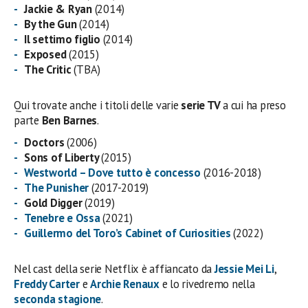
Jackie & Ryan
(2014)
By the Gun
(2014)
Il settimo figlio
(2014)
Exposed
(2015)
The Critic
(TBA)
Qui trovate anche i titoli delle varie
serie TV
a cui ha preso
parte
Ben Barnes
.
Doctors
(2006)
Sons of Liberty
(2015)
Westworld – Dove tutto è concesso
(2016-2018)
The Punisher
(2017-2019)
Gold Digger
(2019)
Tenebre e Ossa
(2021)
Guillermo del Toro’s Cabinet of Curiosities
(2022)
Nel cast della serie Netflix è affiancato da
Jessie Mei Li
,
Freddy Carter
e
Archie Renaux
e lo rivedremo nella
seconda stagione
.