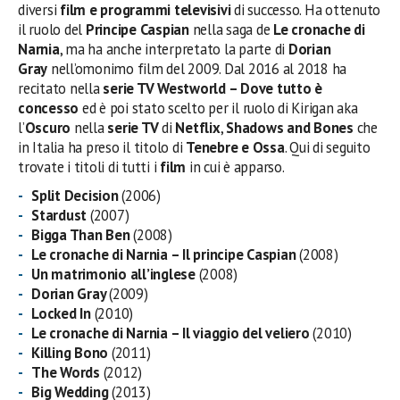
diversi
film e programmi televisivi
di successo. Ha ottenuto
il ruolo del
Principe Caspian
nella saga de
Le cronache di
Narnia
, ma ha anche interpretato la parte di
Dorian
Gray
nell’omonimo film del 2009. Dal 2016 al 2018 ha
recitato nella
serie TV Westworld – Dove tutto è
concesso
ed è poi stato scelto per il ruolo di Kirigan aka
l’
Oscuro
nella
serie TV
di
Netflix
,
Shadows and Bones
che
in Italia ha preso il titolo di
Tenebre e Ossa
. Qui di seguito
trovate i titoli di tutti i
film
in cui è apparso.
Split Decision
(2006)
Stardust
(2007)
Bigga Than Ben
(2008)
Le cronache di Narnia – Il principe Caspian
(2008)
Un matrimonio all’inglese
(2008)
Dorian Gray
(2009)
Locked In
(2010)
Le cronache di Narnia – Il viaggio del veliero
(2010)
Killing Bono
(2011)
The Words
(2012)
Big Wedding
(2013)