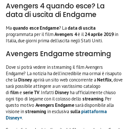
Avengers 4 quando esce? La
data di uscita di Endgame
Ma
quando esce Endgame
? La
data di uscita
programmata per il film
Avengers 4
è il
24 aprile 2019
in
Italia, due giorni prima dell’uscita negli Stati Uniti.
Avengers Endgame streaming
Dove si potrà vedere in streaming il film Avengers
Endgame? La notizia ha dell’incredibile ma ormai è risaputo
che la
Disney
aprirà un sito web concorrente a
Netflix
, dove
sarà possibile attingere a un vastissimo catalogo
di
film
e
serie TV
. Infatti
Disney
ha ufficialmente chiuso
ogni tipo di legame con il colosso dello
streaming
. Per
questo motivo
Avengers Endgame
sarà disponibile alla
visione in
streaming
in esclusiva
sulla
piattaforma
Disney+
.