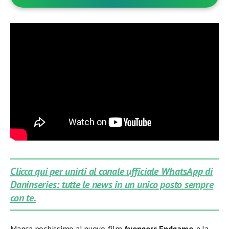
Clicca qui per unirti al canale ufficiale WhatsApp di
Daninseries: tutte le news in un unico posto sempre
con te.
Manca pochissimo al nuovo film
Avengers Endgame
, e la