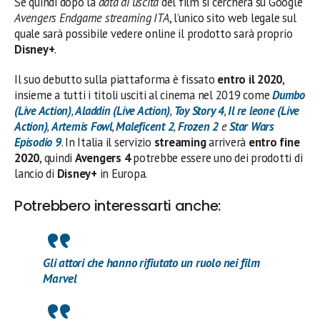
Se quindi dopo la
data di uscita
del film si cercherà su Google
Avengers Endgame streaming ITA
, l’unico sito web legale sul
quale sarà possibile vedere online il prodotto sarà proprio
Disney+
.
Il suo debutto sulla piattaforma è fissato
entro il 2020
,
insieme a tutti i titoli usciti al cinema nel 2019 come
Dumbo
(Live Action)
,
Aladdin (Live Action)
,
Toy Story 4
,
Il re leone (Live
Action)
,
Artemis Fowl
,
Maleficent 2
,
Frozen 2
e
Star Wars
Episodio 9
. In Italia il servizio
streaming
arriverà
entro fine
2020
, quindi
Avengers 4
potrebbe essere uno dei prodotti di
lancio di
Disney+
in Europa.
Potrebbero interessarti anche:
Gli attori che hanno rifiutato un ruolo nei film
Marvel