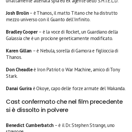
un’altamente allenata spia ed ex agente dello S.H.I.E.L.D.
Josh Brolin
– è Thanos, il matto Titano che ha distrutto
mezzo universo con il Guanto dell’Infinito.
Bradley Cooper
– è la voce di Rocket, un Guardiano della
Galassia che è un procione geneticamente modificato.
Karen Gillan
– è Nebula, sorella di Gamora e figlioccia di
Thanos.
Don Cheadle
è Iron Patriot o War Machine, amico di Tony
Stark.
Danai Gurira
è Okoye, capo delle forze armate del Wakanda.
Cast confermato che nel film precedente
si è dissolto in polvere
Benedict Cumberbatch
– è il Dr. Stephen Strange, uno
stregone.