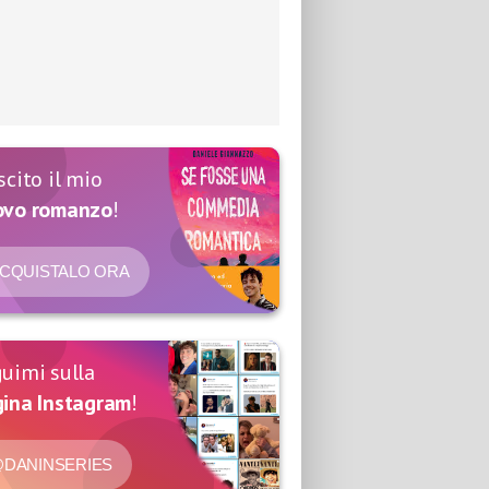
scito il mio
ovo romanzo
!
CQUISTALO ORA
uimi sulla
ina Instagram
!
DANINSERIES