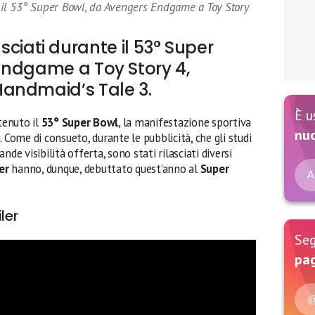
nte il 53° Super Bowl, da Avengers Endgame a Toy Story
ilasciati durante il 53° Super
Endgame a Toy Story 4,
andmaid’s Tale 3.
È u
tenuto il
53° Super Bowl
, la manifestazione sportiva
nu
 Come di consueto, durante le pubblicità, che gli studi
de visibilità offerta, sono stati rilasciati diversi
er
hanno, dunque, debuttato quest’anno al
Super
A
ler
Seg
pag
@