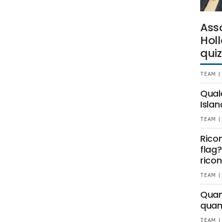
Ass
Holl
quiz
TEAM |
Qual
Islan
TEAM |
Rico
flag?
ricon
TEAM |
Quant
quan
TEAM |