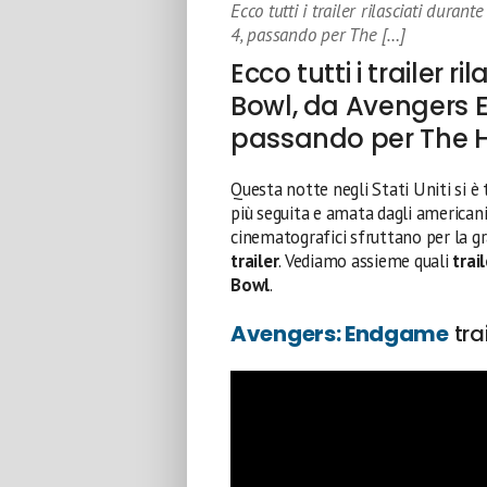
Ecco tutti i trailer rilasciati dura
4, passando per The […]
Ecco tutti i trailer r
Bowl, da Avengers 
passando per The H
Questa notte negli Stati Uniti si è 
più seguita e amata dagli americani.
cinematografici sfruttano per la gran
trailer
. Vediamo assieme quali
trail
Bowl
.
Avengers: Endgame
trai