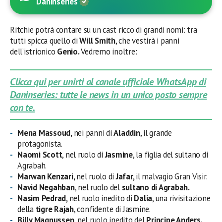
Daninseries
Ritchie potrà contare su un cast ricco di grandi nomi: tra
tutti spicca quello di
Will Smith
, che vestirà i panni
dell’istrionico
Genio.
Vedremo inoltre:
Clicca qui per unirti al canale ufficiale WhatsApp di
Daninseries: tutte le news in un unico posto sempre
con te.
Mena Massoud,
nei panni di
Aladdin
, il grande
protagonista.
Naomi Scott
, nel ruolo di
Jasmine
, la figlia del sultano di
Agrabah.
Marwan Kenzari,
nel ruolo di
Jafar,
il malvagio Gran Visir.
Navid Negahban
, nel ruolo del
sultano di Agrabah.
Nasim Pedrad,
nel ruolo inedito di
Dalia
, una rivisitazione
della
tigre Rajah
, confidente di Jasmine.
Billy Magnussen,
nel ruolo inedito del
Principe Anders.