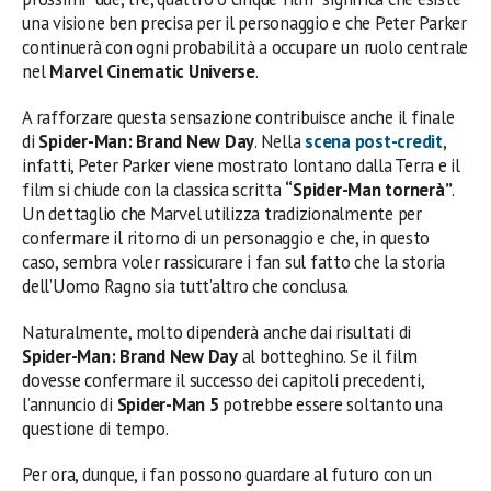
una visione ben precisa per il personaggio e che Peter Parker
continuerà con ogni probabilità a occupare un ruolo centrale
nel
Marvel Cinematic Universe
.
A rafforzare questa sensazione contribuisce anche il finale
di
Spider-Man: Brand New Day
. Nella
scena post-credit
,
infatti, Peter Parker viene mostrato lontano dalla Terra e il
film si chiude con la classica scritta
“Spider-Man tornerà”
.
Un dettaglio che Marvel utilizza tradizionalmente per
confermare il ritorno di un personaggio e che, in questo
caso, sembra voler rassicurare i fan sul fatto che la storia
dell’Uomo Ragno sia tutt’altro che conclusa.
Naturalmente, molto dipenderà anche dai risultati di
Spider-Man: Brand New Day
al botteghino. Se il film
dovesse confermare il successo dei capitoli precedenti,
l’annuncio di
Spider-Man 5
potrebbe essere soltanto una
questione di tempo.
Per ora, dunque, i fan possono guardare al futuro con un