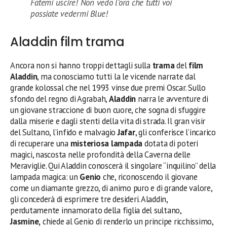
Fatemi uscire! Non vedo l’ora che tutti voi
possiate vedermi Blue!
Aladdin film trama
Ancora non si hanno troppi dettagli sulla
trama
del
film
Aladdin
, ma conosciamo tutti la le vicende narrate dal
grande kolossal che nel 1993 vinse due premi Oscar. Sullo
sfondo del regno di Agrabah,
Aladdin
narra le avventure di
un giovane straccione di buon cuore, che sogna di sfuggire
dalla miserie e dagli stenti della vita di strada. Il gran visir
del Sultano, l’infido e malvagio
Jafar
, gli conferisce l’incarico
di recuperare una
misteriosa lampada
dotata di poteri
magici, nascosta nelle profondità della Caverna delle
Meraviglie. Qui Aladdin conoscerà il singolare “inquilino” della
lampada magica: un
Genio
che, riconoscendo il giovane
come un diamante grezzo, di animo puro e di grande valore,
gli concederà di esprimere tre desideri. Aladdin,
perdutamente innamorato della figlia del sultano,
Jasmine,
chiede al Genio di renderlo un principe ricchissimo,