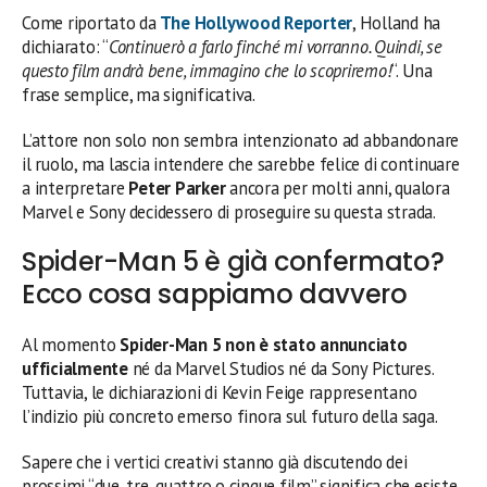
Come riportato da
The Hollywood Reporter
, Holland ha
dichiarato: “
Continuerò a farlo finché mi vorranno. Quindi, se
questo film andrà bene, immagino che lo scopriremo!
“. Una
frase semplice, ma significativa.
L’attore non solo non sembra intenzionato ad abbandonare
il ruolo, ma lascia intendere che sarebbe felice di continuare
a interpretare
Peter Parker
ancora per molti anni, qualora
Marvel e Sony decidessero di proseguire su questa strada.
Spider-Man 5 è già confermato?
Ecco cosa sappiamo davvero
Al momento
Spider-Man 5 non è stato annunciato
ufficialmente
né da Marvel Studios né da Sony Pictures.
Tuttavia, le dichiarazioni di Kevin Feige rappresentano
l’indizio più concreto emerso finora sul futuro della saga.
Sapere che i vertici creativi stanno già discutendo dei
prossimi “due, tre, quattro o cinque film” significa che esiste