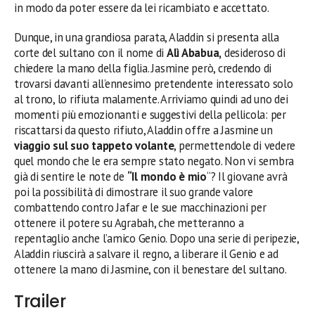
in modo da poter essere da lei ricambiato e accettato.
Dunque, in una grandiosa parata, Aladdin si presenta alla
corte del sultano con il nome di
Alì Ababua,
desideroso di
chiedere la mano della figlia. Jasmine però, credendo di
trovarsi davanti all’ennesimo pretendente interessato solo
al trono, lo rifiuta malamente. Arriviamo quindi ad uno dei
momenti più emozionanti e suggestivi della pellicola: per
riscattarsi da questo rifiuto, Aladdin offre a Jasmine un
viaggio sul suo tappeto volante
, permettendole di vedere
quel mondo che le era sempre stato negato. Non vi sembra
già di sentire le note de
“Il mondo è mio
“? Il giovane avrà
poi la possibilità di dimostrare il suo grande valore
combattendo contro Jafar e le sue macchinazioni per
ottenere il potere su Agrabah, che metteranno a
repentaglio anche l’amico Genio. Dopo una serie di peripezie,
Aladdin riuscirà a salvare il regno, a liberare il Genio e ad
ottenere la mano di Jasmine, con il benestare del sultano.
Trailer