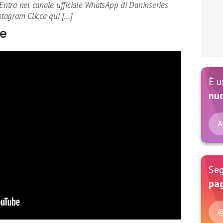
ntra nel canale ufficiale WhatsApp di Daninseries
nstagram Clicca qui […]
ne
È u
nu
A
Seg
pag
@