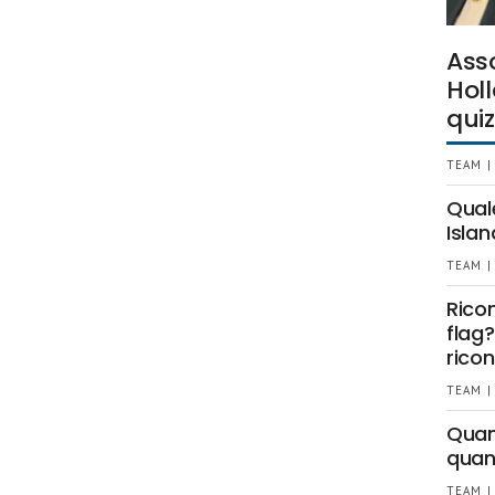
Ass
Holl
quiz
TEAM |
Qual
Islan
TEAM |
Rico
flag?
ricon
TEAM |
Quant
quan
TEAM |