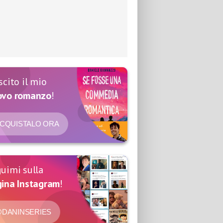
scito il mio
ovo romanzo
!
CQUISTALO ORA
uimi sulla
ina Instagram
!
DANINSERIES