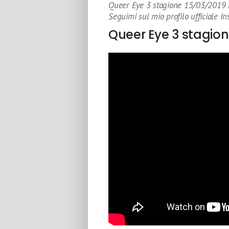
Queer Eye 3 stagione 15/03/2019 E
Seguimi sul mio profilo ufficiale I
Queer Eye 3 stagio