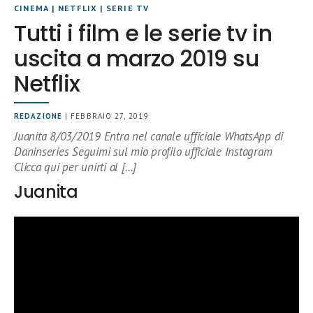
CINEMA
|
NETFLIX
|
SERIE TV
Tutti i film e le serie tv in
uscita a marzo 2019 su
Netflix
REDAZIONE
| FEBBRAIO 27, 2019
Juanita 8/03/2019 Entra nel canale ufficiale WhatsApp di
Daninseries Seguimi sul mio profilo ufficiale Instagram
Clicca qui per unirti al […]
Juanita