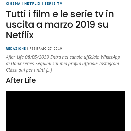
CINEMA
|
NETFLIX
|
SERIE TV
Tutti i film e le serie tv in
uscita a marzo 2019 su
Netflix
REDAZIONE
| FEBBRAIO 27, 2019
After Life 08/03/2019 Entra nel canale ufficiale WhatsApp
di Daninseries Seguimi sul mio profilo ufficiale Instagram
Clicca qui per unirti […]
After Life