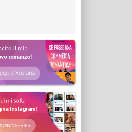
scito il mio
ovo romanzo
!
CQUISTALO ORA
uimi sulla
ina Instagram
!
DANINSERIES