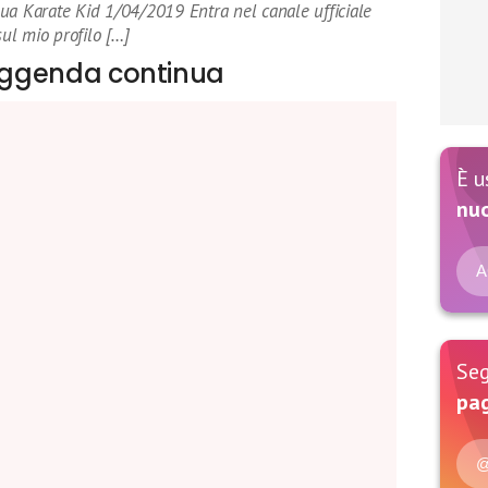
ua Karate Kid 1/04/2019 Entra nel canale ufficiale
ul mio profilo […]
leggenda continua
È u
nu
A
Seg
pag
@