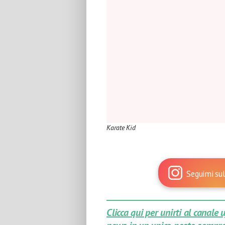
Karate Kid
Seguimi sul
Clicca qui per unirti al canale