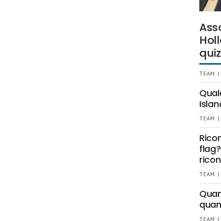
Ass
Holl
quiz
TEAM |
Qual
Islan
TEAM |
Rico
flag?
ricon
TEAM |
Quant
quan
TEAM |