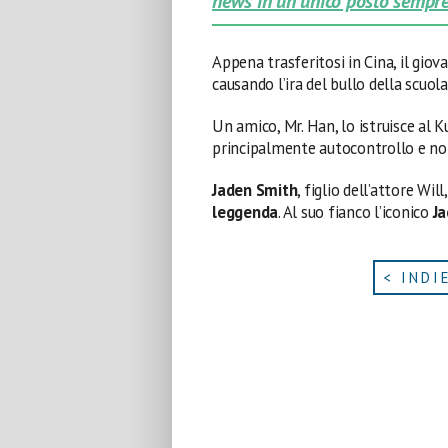
news in un unico posto sempre
Appena trasferitosi in Cina, il gio
causando l’ira del bullo della scuol
Un amico, Mr. Han, lo istruisce al K
principalmente autocontrollo e no
Jaden Smith
, figlio dell’attore Wil
leggenda
. Al suo fianco l’iconico
Ja
< INDI