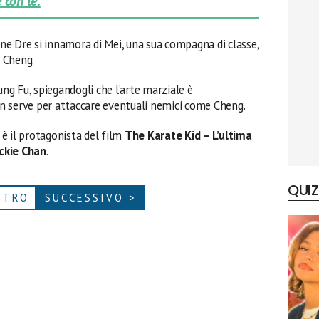
 con te.
vane Dre si innamora di Mei, una sua compagna di classe,
a Cheng.
ung Fu, spiegandogli che l’arte marziale è
n serve per attaccare eventuali nemici come Cheng.
l, è il protagonista del film
The Karate Kid – L’ultima
ckie Chan
.
QUIZ
ETRO
SUCCESSIVO >