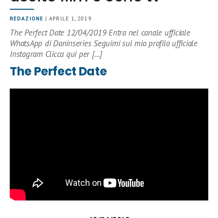
REDAZIONE
| APRILE 1, 2019
The Perfect Date 12/04/2019 Entra nel canale ufficiale
WhatsApp di Daninseries Seguimi sul mio profilo ufficiale
Instagram Clicca qui per […]
The Perfect Date