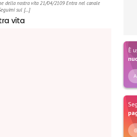
ine della nostra vita 21/04/2109 Entra nel canale
Seguimi sul […]
ra vita
È u
nu
A
Seg
pag
@