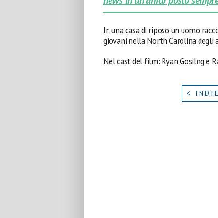
news in un unico posto sempre
In una casa di riposo un uomo racc
giovani nella North Carolina degli 
Nel cast del film: Ryan Gosilng e 
< INDI