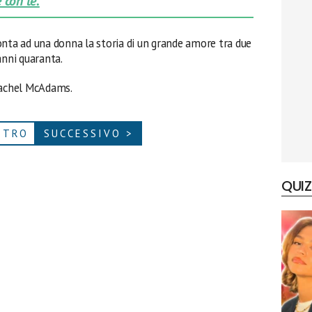
 con te.
onta ad una donna la storia di un grande amore tra due
anni quaranta.
Rachel McAdams.
ETRO
SUCCESSIVO >
QUIZ