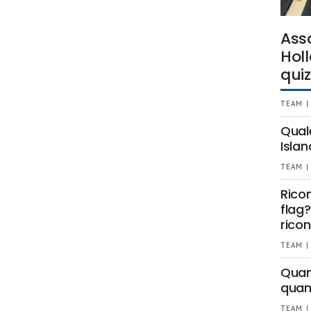
Ass
Holl
quiz
TEAM |
Qual
Islan
TEAM |
Rico
flag?
ricon
TEAM |
Quant
quan
TEAM |