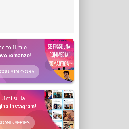
scito il mio
ovo romanzo
!
CQUISTALO ORA
uimi sulla
ina Instagram
!
DANINSERIES