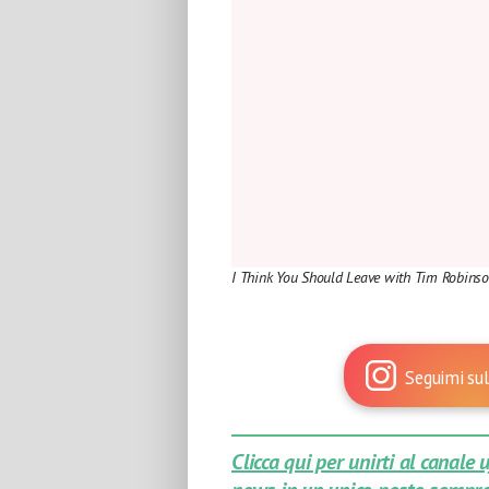
I Think You Should Leave with Tim Robins
Seguimi sul
Clicca qui per unirti al canale