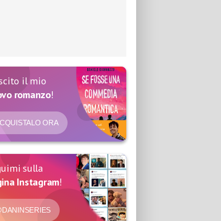
scito il mio
ovo romanzo
!
CQUISTALO ORA
uimi sulla
ina Instagram
!
DANINSERIES