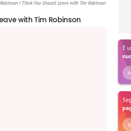
 Robinson I Think You Should Leave with Tim Robinson
Leave with Tim Robinson
È u
nu
A
Seg
pag
@