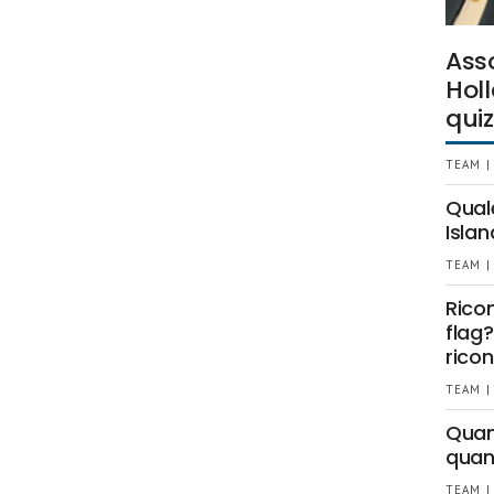
Ass
Holl
quiz
TEAM |
Qual
Islan
TEAM |
Rico
flag?
ricon
TEAM |
Quant
quan
TEAM |