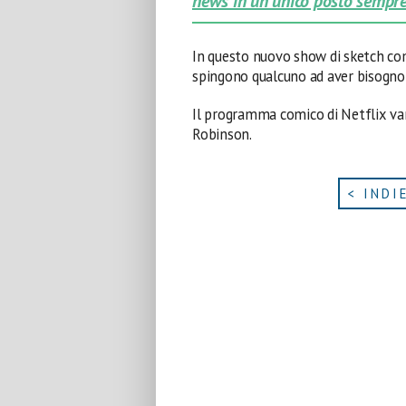
news in un unico posto sempre
In questo nuovo show di sketch co
spingono qualcuno ad aver bisogno
Il programma comico di Netflix v
Robinson.
< INDI