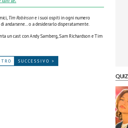
 con te.
mici,
Tim Robinson
e i suoi ospiti in ogni numero
 di andarsene… o a desiderarlo disperatamente.
anta un cast con Andy Samberg, Sam Richardson e Tim
ETRO
SUCCESSIVO >
QUIZ