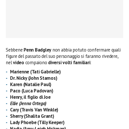
Sebbene
Penn Badgley
non abbia potuto confermare quali
figure del passato del suo personaggio si faranno rivedere,
nel
video
compaiono
diversi volti familiari
:
Marienne (Tati Gabrielle)
Dr. Nicky (John Stamos)
Karen (Natalie Paul)
Paco (Luca Padovan)
Henry, il figlio di Joe
Ellie (Jenna Ortega)
Cary (Travis Van Winkle)
Sherry (Shalita Grant)
Lady Phoebe (Tilly Keeper)
Nadia (Amy-Leigh Hickman)