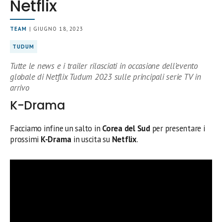
Netflix
TEAM
| GIUGNO 18, 2023
TUDUM
Tutte le news e i trailer rilasciati in occasione dell’evento
globale di Netflix Tudum 2023 sulle principali serie TV in
arrivo
K-Drama
Facciamo infine un salto in
Corea del Sud
per presentare i
prossimi
K-Drama
in uscita su
Netflix
.