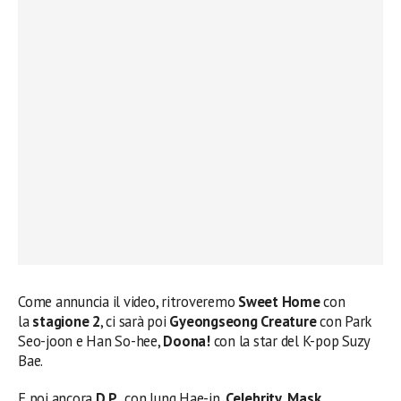
Come annuncia il video, ritroveremo
Sweet Home
con
la
stagione 2
, ci sarà poi
Gyeongseong Creature
con Park
Seo-joon e Han So-hee,
Doona!
con la star del K-pop Suzy
Bae.
E poi ancora
D.P.
, con Jung Hae-in,
Celebrity
,
Mask