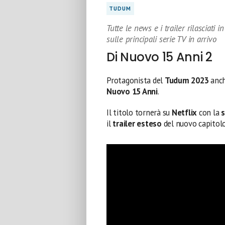
TUDUM
Tutte le news e i trailer rilasciati
sulle principali serie TV in arrivo
Di Nuovo 15 Anni 2
Protagonista del
Tudum 2023
anc
Nuovo 15 Anni
.
Il titolo tornerà su
Netflix
con la
il
trailer esteso
del nuovo capitolo