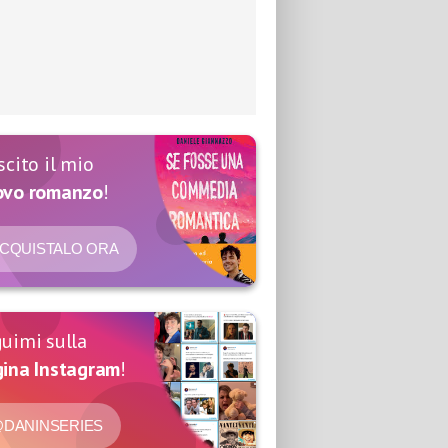
scito il mio
ovo romanzo
!
CQUISTALO ORA
uimi sulla
ina Instagram
!
DANINSERIES