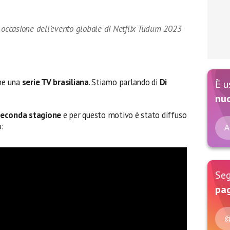
 in occasione dell’evento globale di Netflix Tudum 2023
he una
serie TV brasiliana
. Stiamo parlando di
Di
È u
nu
seconda stagione
e per questo motivo è stato diffuso
:
A
Seg
pag
@