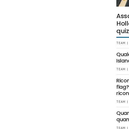
Ass
Holl
quiz
TEAM |
Qual
Islan
TEAM |
Rico
flag?
ricon
TEAM |
Quant
quan
TEAM |