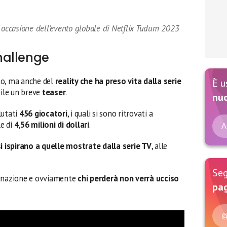
 in occasione dell’evento globale di Netflix Tudum 2023
hallenge
to, ma anche del
reality che ha preso vita dalla serie
È u
bile un breve
teaser
.
nu
lutati
456 giocatori
, i quali si sono ritrovati a
e di
4,56 milioni di dollari
.
A
si ispirano a quelle mostrate dalla serie TV
, alle
Seg
liminazione e ovviamente
chi perderà non verrà ucciso
pag
@