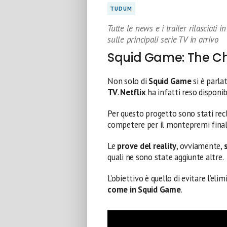
TUDUM
Tutte le news e i trailer rilasciati
sulle principali serie TV in arrivo
Squid Game: The C
Non solo di
Squid Game
si è parla
TV
.
Netflix
ha infatti reso disponi
Per questo progetto sono stati rec
competere per il montepremi final
Le
prove del reality
, ovviamente,
quali ne sono state aggiunte altre.
L’obiettivo è quello di evitare l’e
come in Squid Game
.