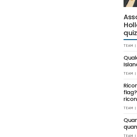
Ass
Holl
quiz
TEAM |
Qual
Islan
TEAM |
Rico
flag?
ricon
TEAM |
Quant
quan
TEAM |