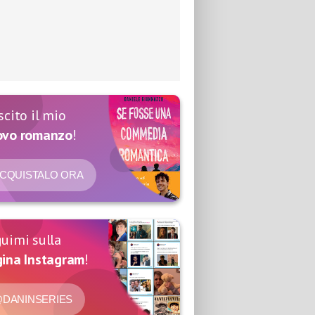
scito il mio
ovo romanzo
!
CQUISTALO ORA
uimi sulla
ina Instagram
!
DANINSERIES