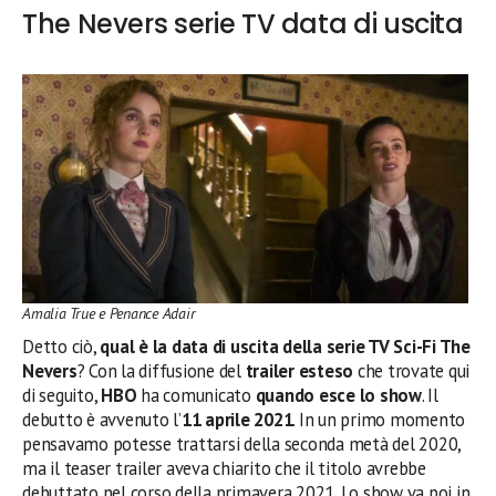
The Nevers serie TV data di uscita
Amalia True e Penance Adair
Detto ciò,
qual è la data di uscita della serie TV Sci-Fi The
Nevers
? Con la diffusione del
trailer esteso
che trovate qui
di seguito,
HBO
ha comunicato
quando esce lo show
. Il
debutto è avvenuto l’
11 aprile 2021
. In un primo momento
pensavamo potesse trattarsi della seconda metà del 2020,
ma il teaser trailer aveva chiarito che il titolo avrebbe
debuttato nel corso della primavera 2021. Lo show va poi in