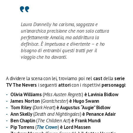
Laura Donnelly ha carisma, saggezza e
un’anarchica precisione che non solo cattura
perfettamente Amalia, ma addirittura la
definisce. È impetuosa e divertente – e ho
bisogno di entrambi questi tratti per il
viaggio che ho davanti.
A dividere la scena con lei, troviamo poi nel
cast
della
serie
TV The Nevers
i seguenti
attori
con i rispettivi
personaggi
:
Olivia Williams
(
Miss Austen Regrets
)
è Lavinia Bidlow
James Norton
(
Grantchester
)
è Hugo Swann
Tom Riley
(
Dark Heart
)
è Augustus “Augie” Bidlow
Ann Skelly
(
Death and Nightingales
)
è Penance Adair
Ben Chaplin
(
The Children Act
)
è Frank Mundi
Pip Torrens
(
The Crown
)
è Lord Massen