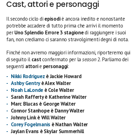
Cast, attori e personaggi
Il secondo ciclo di
episodi
è ancora inedito e nonostante
potrebbe accadere di tutto prima che arrivi il momento
per
Uno Splendio Errore 3 stagione
di raggiungere i suoi
fan, non crediamo ci saranno stravolgimenti degni di nota.
Finché non avremo maggiori informazioni, riporteremo qui
di seguito il
cast
confermato per la
season
2. Parliamo dei
seguenti
attori
e
personaggi
:
Nikki Rodriguez
è Jackie Howard
Ashby Gentry
è Alex Walter
Noah LaLonde
è Cole Walter
Sarah Rafferty è Katherine Walter
Marc Blucas è George Walter
Connor Stanhope è Danny Walter
Johnny Link è Will Walter
Corey Fogelmanis
è Nathan Walter
Jaylan Evans è Skylar Summerhill