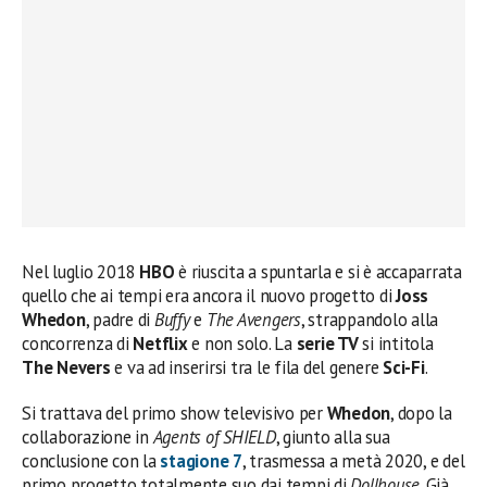
Nel luglio 2018
HBO
è riuscita a spuntarla e si è accaparrata
quello che ai tempi era ancora il nuovo progetto di
Joss
Whedon
, padre di
Buffy
e
The Avengers
, strappandolo alla
concorrenza di
Netflix
e non solo. La
serie TV
si intitola
The Nevers
e va ad inserirsi tra le fila del genere
Sci-Fi
.
Si trattava del primo show televisivo per
Whedon
, dopo la
collaborazione in
Agents of SHIELD
, giunto alla sua
conclusione con la
stagione 7
, trasmessa a metà 2020, e del
primo progetto totalmente suo dai tempi di
Dollhouse
. Già,