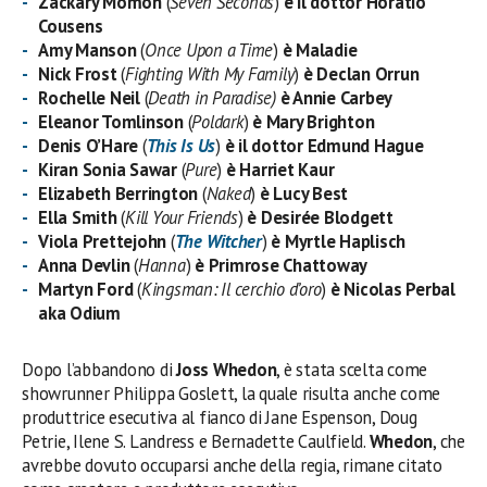
Zackary Momoh
(
Seven Seconds
)
è il dottor Horatio
Cousens
Amy Manson
(
Once Upon a Time
)
è Maladie
Nick Frost
(
Fighting With My Family
)
è Declan Orrun
Rochelle Neil
(
Death in Paradise)
è Annie Carbey
Eleanor Tomlinson
(
Poldark
)
è Mary Brighton
Denis O’Hare
(
This Is Us
)
è il dottor Edmund Hague
Kiran Sonia Sawar
(
Pure
)
è Harriet Kaur
Elizabeth Berrington
(
Naked
)
è Lucy Best
Ella Smith
(
Kill Your Friends
)
è Desirée Blodgett
Viola Prettejohn
(
The Witcher
)
è Myrtle Haplisch
Anna Devlin
(
Hanna
)
è Primrose Chattoway
Martyn Ford
(
Kingsman: Il cerchio d’oro
)
è Nicolas Perbal
aka Odium
Dopo l’abbandono di
Joss Whedon
, è stata scelta come
showrunner Philippa Goslett, la quale risulta anche come
produttrice esecutiva al fianco di Jane Espenson, Doug
Petrie, Ilene S. Landress e Bernadette Caulfield.
Whedon
, che
avrebbe dovuto occuparsi anche della regia, rimane citato