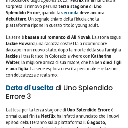
In occasione degli
Upfronts
2025,
Netflix
ha annunciato a
sorpresa il rinnovo per una
terza stagione
di
Uno
Splendido Errore
, quando la
seconda
deve ancora
debuttare
. Un segnale chiaro della fiducia che la
piattaforma ripone in questo titolo young adult.
La serie è
basata sul romanzo di Ali Novak
. La storia segue
Jackie Howard
, una ragazza costretta a ricominciare
daccapo in un nuovo stato, dopo la morte della sua famiglia.
Jackie
si trasferisce in Colorado a vivere con
Katherine
Walter
, la migliore amica di sua madre, che ha ben
dieci figli
e una figlia
. La serie esplora crescita personale e relazioni
con delicatezza e realismo.
Data di uscita
di Uno Splendido
Errore 3
L’attesa per la terza stagione di
Uno Splendido Errore
è
ormai quasi finita.
Netflix
ha infatti annunciato che i nuovi
episodi debutteranno sulla piattaforma il
6 agosto
,