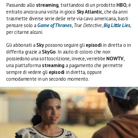
Passando allo
streaming
, trattandosi di un prodotto
HBO
, è
entrato ancora una volta in gioco
Sky Atlantic
, che da anni
trasmette diverse serie delle rete via cavo americana, basti
pensare solo a
Game of Thrones
,
True Detective
,
Big Little Lies
,
per citarne alcuni.
Gli abbonati a
Sky
possono seguire gli
episodi
in diretta o in
differita grazie a
SkyGo
. In aiuto di coloro che non
possiedono una sottoscrizione, invece, verrebbe
NOWTV
,
una piattaforma
streaming
a pagamento che permette
sempre di vedere gli
episodi
in diretta, oppure
comodamente in un secondo momento.