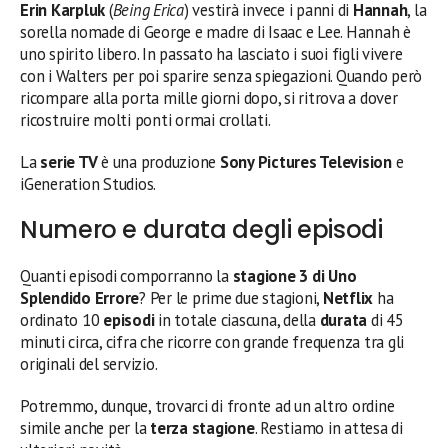
Erin Karpluk
(
Being Erica
) vestirà invece i panni di
Hannah
, la
sorella nomade di George e madre di Isaac e Lee. Hannah è
uno spirito libero. In passato ha lasciato i suoi figli vivere
con i Walters per poi sparire senza spiegazioni. Quando però
ricompare alla porta mille giorni dopo, si ritrova a dover
ricostruire molti ponti ormai crollati.
La
serie TV
è una produzione
Sony Pictures Television
e
iGeneration Studios.
Numero e durata degli episodi
Quanti episodi comporranno la
stagione 3 di Uno
Splendido Errore
? Per le prime due stagioni,
Netflix
ha
ordinato 10
episodi
in totale ciascuna, della
durata
di 45
minuti circa, cifra che ricorre con grande frequenza tra gli
originali del servizio.
Potremmo, dunque, trovarci di fronte ad un altro ordine
simile anche per la
terza stagione
. Restiamo in attesa di