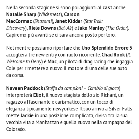
Nella seconda stagione si sono poi aggiunti al
cast
anche
Natalie Sharp
(
Wilderness
),
Carson
MacCormac
(
Shazam!
),
Janet Kidder
(
Star Trek:
Discovery
),
Riele Downs
(
Bel-Air
) e
Jake Manley
(
The Order
).
Capiremo più avanti se ci sarà ancora posto per loro.
Nel mentre possiamo riportare che
Uno Splendido Errore 3
accoglierà tre new entry con ruolo ricorrente.
Chad Rook
(
It:
Welcome to Derry
) è
Mac
, un pilota di drag racing che ingaggia
Cole per rimettere a nuovo il motore di una delle sue auto
da corsa.
Naveen Paddock
(
Stoffa da campioni – Cambio di gioco
)
interpreterà
Eliot
, il nuovo stagista dello zio Richard, un
ragazzo affascinante e carismatico, con un tocco di
eleganza tipicamente newyorkese. Il suo arrivo a Silver Falls
mette
Jackie
in una posizione complicata, divisa tra la sua
vecchia vita a Manhattan e quella nuova nella campagna del
Colorado.