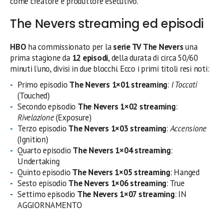
come creatore e produttore esecutivo.
The Nevers streaming ed episodi
HBO
ha commissionato per la
serie TV The Nevers
una
prima stagione da
12 episodi
, della durata di circa 50/60
minuti l’uno, divisi in due blocchi. Ecco i primi titoli resi noti:
Primo episodio
The Nevers 1×01 streaming
:
I Toccati
(Touched)
Secondo episodio
The Nevers 1×02 streaming
:
Rivelazione
(Exposure)
Terzo episodio
The Nevers 1×03 streaming
:
Accensione
(Ignition)
Quarto episodio
The Nevers 1×04 streaming
:
Undertaking
Quinto episodio
The Nevers 1×05 streaming
: Hanged
Sesto episodio
The Nevers 1×06 streaming
: True
Settimo episodio
The Nevers 1×07 streaming
: IN
AGGIORNAMENTO