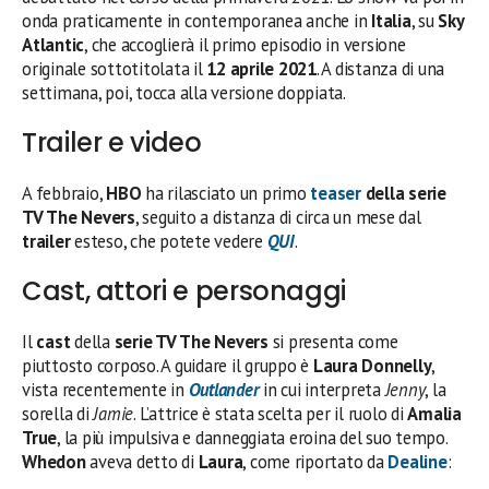
onda praticamente in contemporanea anche in
Italia
, su
Sky
Atlantic
, che accoglierà il primo episodio in versione
originale sottotitolata il
12 aprile 2021
. A distanza di una
settimana, poi, tocca alla versione doppiata.
Trailer e video
A febbraio,
HBO
ha rilasciato un primo
teaser
della serie
TV The Nevers
, seguito a distanza di circa un mese dal
trailer
esteso, che potete vedere
QUI
.
Cast, attori e personaggi
Il
cast
della
serie TV The Nevers
si presenta come
piuttosto corposo. A guidare il gruppo è
Laura Donnelly
,
vista recentemente in
Outlander
in cui interpreta
Jenny
, la
sorella di
Jamie
. L’attrice è stata scelta per il ruolo di
Amalia
True
, la più impulsiva e danneggiata eroina del suo tempo.
Whedon
aveva detto di
Laura
, come riportato da
Dealine
: