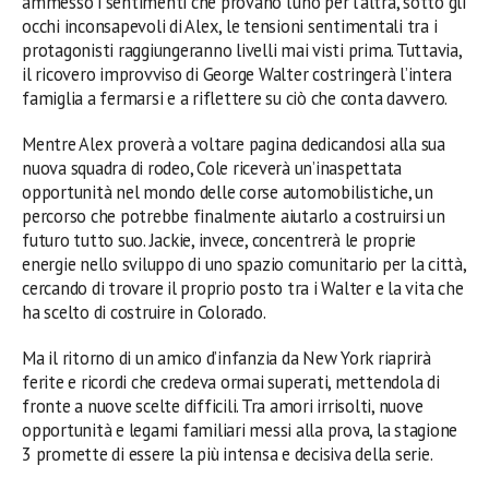
ammesso i sentimenti che provano l’uno per l’altra, sotto gli
occhi inconsapevoli di Alex, le tensioni sentimentali tra i
protagonisti raggiungeranno livelli mai visti prima. Tuttavia,
il ricovero improvviso di George Walter costringerà l’intera
famiglia a fermarsi e a riflettere su ciò che conta davvero.
Mentre Alex proverà a voltare pagina dedicandosi alla sua
nuova squadra di rodeo, Cole riceverà un’inaspettata
opportunità nel mondo delle corse automobilistiche, un
percorso che potrebbe finalmente aiutarlo a costruirsi un
futuro tutto suo. Jackie, invece, concentrerà le proprie
energie nello sviluppo di uno spazio comunitario per la città,
cercando di trovare il proprio posto tra i Walter e la vita che
ha scelto di costruire in Colorado.
Ma il ritorno di un amico d’infanzia da New York riaprirà
ferite e ricordi che credeva ormai superati, mettendola di
fronte a nuove scelte difficili. Tra amori irrisolti, nuove
opportunità e legami familiari messi alla prova, la stagione
3 promette di essere la più intensa e decisiva della serie.