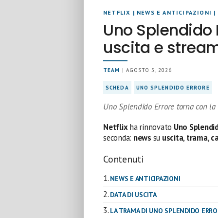
NETFLIX
|
NEWS E ANTICIPAZIONI
|
Uno Splendido E
uscita e strea
TEAM
| AGOSTO 5, 2026
SCHEDA
UNO SPLENDIDO ERRORE
Uno Splendido Errore torna con la 
Netflix
ha rinnovato
Uno Splendid
seconda:
news
su
uscita
,
trama
,
c
Contenuti
NEWS E ANTICIPAZIONI
DATA DI USCITA
LA TRAMA DI UNO SPLENDIDO ERRO