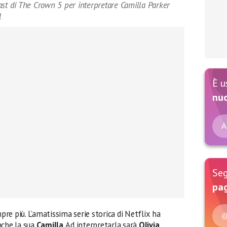
 cast di The Crown 5 per interpretare Camilla Parker
l
È u
nu
A
Seg
pag
pre più. L’amatissima serie storica di Netflix ha
@
nche la sua
Camilla
. Ad interpretarla sarà
Olivia