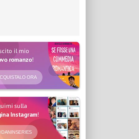
scito il mio
ovo romanzo
!
CQUISTALO ORA
uimi sulla
ina Instagram
!
DANINSERIES