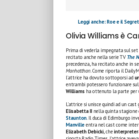
Leggi anche: Roe e il Segret
Olivia Williams è Ca
Prima di vederla impegnata sul set
recitato anche nella serie TV
The N
precedenza, ha recitato anche in s
Manhatthan
. Come riporta il Daily
l’attrice ha dovuto sottoporsi ad
u
entrambi potessero funzionare sull
Williams
ha ottenuto la parte per 
L’attrice si unisce quindi ad un ca
Elisabetta II
nella quinta stagione
Staunton
. Il duca di Edimburgo in
Manville
entra nel cast come interp
Elizabeth Debicki
, che
interpreter
riporta Radio Times, l’attrice aveva