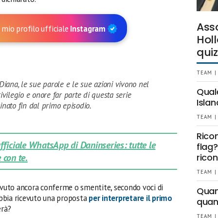
Ass
 mio profilo ufficiale
Instagram
Holl
quiz
TEAM |
 Diana, le sue parole e le sue azioni vivono nel
Qual
rivilegio e onore far parte di questa serie
Islan
inato fin dal primo episodio.
TEAM |
Rico
 ufficiale WhatsApp di Daninseries: tutte le
flag?
 con te.
ricon
TEAM |
 avuto ancora conferme o smentite, secondo voci di
Quant
bia ricevuto una proposta
per interpretare il primo
quan
erà?
TEAM |