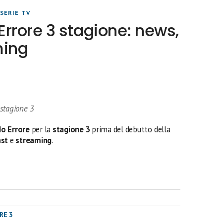
SERIE TV
rrore 3 stagione: news,
ming
stagione 3
o Errore
per la
stagione 3
prima del debutto della
ast
e
streaming
.
RE 3