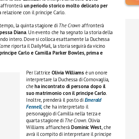
 affronterà
un periodo storico molto delicato per
a relazione con il principe Carlo.
empo, la quinta stagione di
The Crown
affronterà
cipessa Diana
. Un evento che ha segnato la storia della
ondo intero. Dove si colloca esattamente la Duchessa
ome riporta il DailyMail, la storia seguirà da vicino
il principe Carlo e Camilla Parker Bowles, prima e
Per l’attrice
Olivia Williams
è un onore
interpretare la Duchessa di Cornovaglia,
che
ha incontrato di persona dopo il
suo matrimonio con il principe Carlo
.
Inoltre, prenderà il posto di
Emerald
Fennell
,
che ha interpretato il
personaggio di Camilla nella terza e
quarta stagione di
The Crown
. Olivia
Williams affiancherà
Dominic West,
che
avrà il compito di interpretare il principe