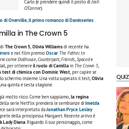
Carlo (e prendere quindi il posto di
Josh
O’Connor
).
o di Overville, il primo romanzo di Daninseries
milla in The Crown 5
 di
The Crown 5
,
Olivia Williams
di recente ha
evers
e nel film premio
Oscar
The Father.
In
erie come
Dollhouse
,
Counterpart
,
Friends
,
Spaced
e
Mail, per ottenere
il ruolo di Camilla
in
The Crown 5
,
n test di chimica con Dominic West,
per capire se
QUIZ
o schermo insieme. Una volta superato il test,
Olivia
una quinta e sesta stagione.
st già molto ricco. Come ben sappiamo,
la regina
 della serie Netflix prenderà le sembianze di
Imelda
vece sarà interpretato da
Jonathan Pryce
.
Lesley
rete della principessa Margaret. Recente arrivo è
à Lady Diana
. Riguardo il suo personaggio, come
 dichiarato: