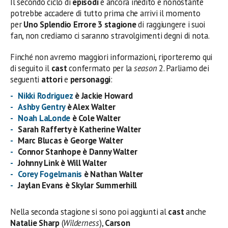
Il secondo ciclo di
episodi
è ancora inedito e nonostante
potrebbe accadere di tutto prima che arrivi il momento
per
Uno Splendio Errore 3 stagione
di raggiungere i suoi
fan, non crediamo ci saranno stravolgimenti degni di nota.
Finché non avremo maggiori informazioni, riporteremo qui
di seguito il
cast
confermato per la
season
2. Parliamo dei
seguenti
attori
e
personaggi
:
Nikki Rodriguez
è Jackie Howard
Ashby Gentry
è Alex Walter
Noah LaLonde
è Cole Walter
Sarah Rafferty è Katherine Walter
Marc Blucas è George Walter
Connor Stanhope è Danny Walter
Johnny Link è Will Walter
Corey Fogelmanis
è Nathan Walter
Jaylan Evans è Skylar Summerhill
Nella seconda stagione si sono poi aggiunti al
cast
anche
Natalie Sharp
(
Wilderness
),
Carson