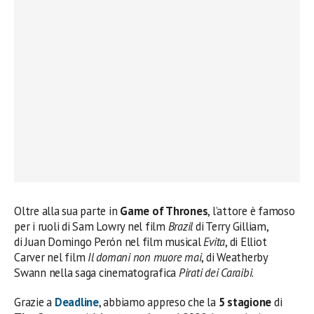
Oltre alla sua parte in
Game of Thrones
, l’attore è famoso
per i ruoli di Sam Lowry nel film
Brazil
di Terry Gilliam,
di Juan Domingo Perón nel film musical
Evita
, di Elliot
Carver nel film
Il domani non muore mai
, di Weatherby
Swann nella saga cinematografica
Pirati dei Caraibi
.
Grazie a
Deadline
, abbiamo appreso che la
5 stagione
di