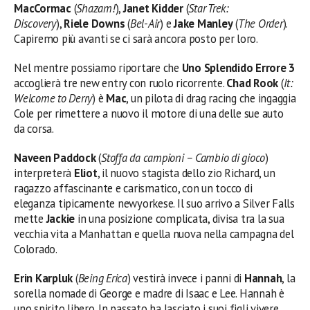
MacCormac
(
Shazam!
),
Janet Kidder
(
Star Trek:
Discovery
),
Riele Downs
(
Bel-Air
) e
Jake Manley
(
The Order
).
Capiremo più avanti se ci sarà ancora posto per loro.
Nel mentre possiamo riportare che
Uno Splendido Errore 3
accoglierà tre new entry con ruolo ricorrente.
Chad Rook
(
It:
Welcome to Derry
) è
Mac
, un pilota di drag racing che ingaggia
Cole per rimettere a nuovo il motore di una delle sue auto
da corsa.
Naveen Paddock
(
Stoffa da campioni – Cambio di gioco
)
interpreterà
Eliot
, il nuovo stagista dello zio Richard, un
ragazzo affascinante e carismatico, con un tocco di
eleganza tipicamente newyorkese. Il suo arrivo a Silver Falls
mette
Jackie
in una posizione complicata, divisa tra la sua
vecchia vita a Manhattan e quella nuova nella campagna del
Colorado.
Erin Karpluk
(
Being Erica
) vestirà invece i panni di
Hannah
, la
sorella nomade di George e madre di Isaac e Lee. Hannah è
uno spirito libero. In passato ha lasciato i suoi figli vivere